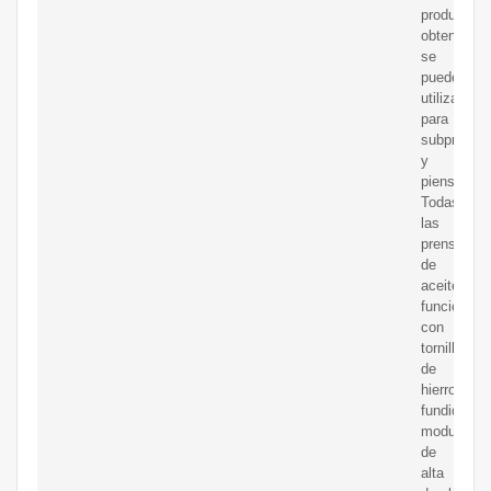
producto
obtenido
se
puede
utilizar
para
subproduc
y
piensos.
Todas
las
prensas
de
aceite
funcionan
con
tornillo
de
hierro
fundido
modular
de
alta