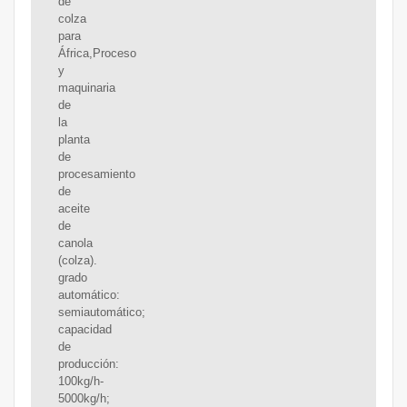
de
colza
para
África,Proceso
y
maquinaria
de
la
planta
de
procesamiento
de
aceite
de
canola
(colza).
grado
automático:
semiautomático;
capacidad
de
producción:
100kg/h-
5000kg/h;