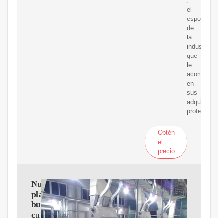
,
el
especialist
de
la
industria
que
le
acompañar
en
sus
adquisicio
profesional
Obtén
el
precio
Nueva
planta
busca
cubrir