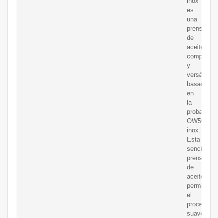
inox
es
una
prensa
de
aceite
compacta
y
versátil,
basada
en
la
probada
OW500s-
inox.
Esta
sencilla
prensa
de
aceite
permite
el
procesami
suave