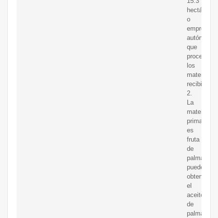
15.3
hectáreas,
o
empresari
autónomos
que
procesan
los
materiales
recibidos.
2.
La
materia
prima
es
fruta
de
palma.
puede
obtener
el
aceite
de
palma