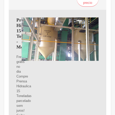
precio
Prensa
Hidraulica
15
Toneladas
-
MercadoLivre
Frete
grátis
no
dia
Compre
Prensa
Hidraulica
15
Toneladas
parcelado
sem
juros!