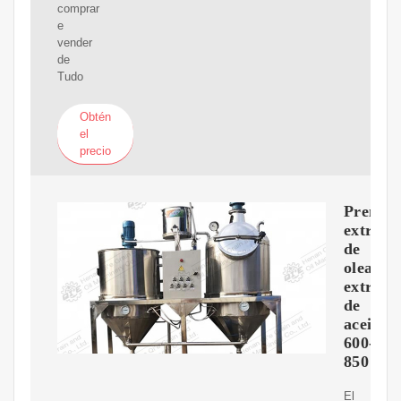
comprar
e
vender
de
Tudo
Obtén
el
precio
Prensa
extruso
de
oleagin
extracc
de
aceites
600-
850
El