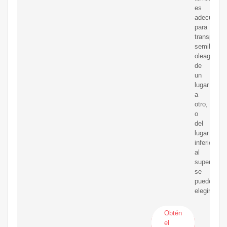
es
adecuado
para
transportar
semillas
oleaginosa
de
un
lugar
a
otro,
o
del
lugar
inferior
al
superior.
se
puede
elegir
Obtén
el