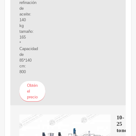
refinación
de
aceite:
140
kg
tamaño:
165
*
Capacidad
de
85*140
cm:
800
Obtén
el
precio
10-
25
tonelad