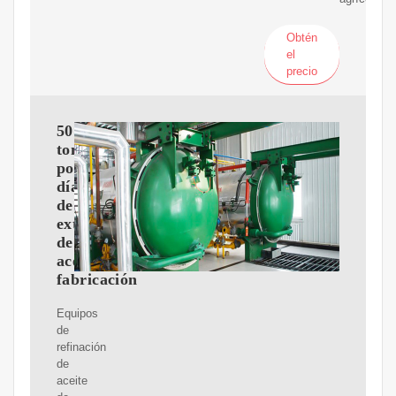
Obtén
el
precio
50
toneladas
por
día
de
extracción
de
aceite
fabricación
Equipos
de
refinación
de
aceite