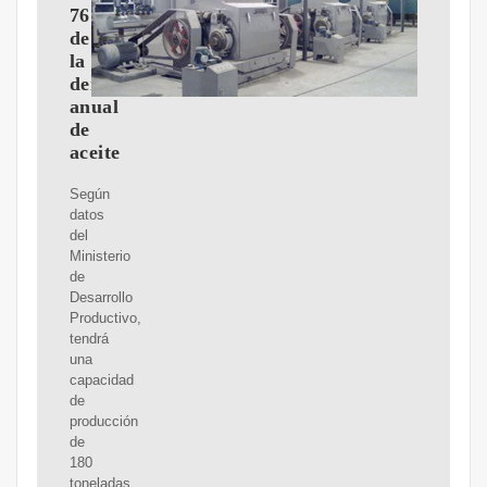
76%
de
la
demanda
anual
de
aceite
Según
datos
del
Ministerio
de
Desarrollo
Productivo,
tendrá
una
capacidad
de
producción
de
180
toneladas