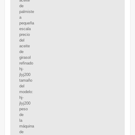
aceite
de
palmiste
a
pequeña
escala
precio
del
aceite
de
girasol
refinado
hj-
jlyj200
tamaño
del
modelo:
hj-
jlyj200
peso
de
la
máquina
de