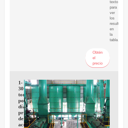
texto,
para
ver
los
resultados
en
la
tabla.
Obtén
el
precio
1-
3067730
toneladas
por
día
prensa
de
aceite