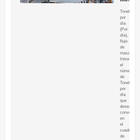
Tonelada
por
día
(Por
día),
flujo
de
masa
Introduzca
el
número
de
Tonelada
por
día
que
desea
convertir
en
el
cuadro
de