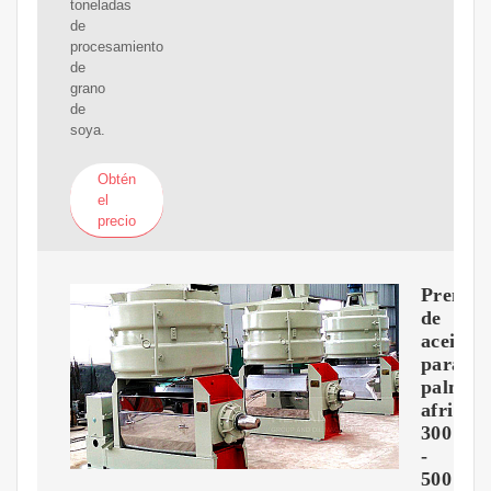
toneladas
de
procesamiento
de
grano
de
soya.
Obtén
el
precio
Prensa
de
aceite
para
palma
african
300
-
500