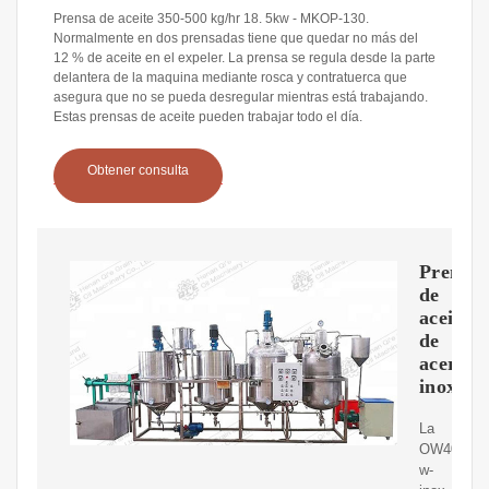
Prensa de aceite 350-500 kg/hr 18. 5kw - MKOP-130.
Normalmente en dos prensadas tiene que quedar no más del
12 % de aceite en el expeler. La prensa se regula desde la parte
delantera de la maquina mediante rosca y contratuerca que
asegura que no se pueda desregular mientras está trabajando.
Estas prensas de aceite pueden trabajar todo el día.
Obtener consulta
Prensas
de
aceite
de
acero
inoxida
La
OW400
w-