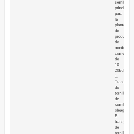
semillasM
principales
para
la
planta
de
producción
de
aceite
comestible
de
10-
20t/d
1.
Transporta
de
tornillo
de
semillas
oleaginosa
El
transporta
de
tornillo