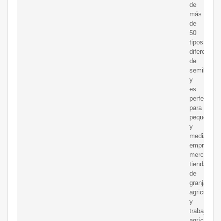
de
más
de
50
tipos
diferentes
de
semillas
y
es
perfecta
para
pequeñas
y
medianas
empresas,
mercados,
tiendas
de
granja,
agricultore
y
trabajador
agrícolas.