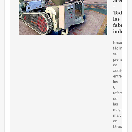
aceite
-
Todos
los
fabrica
industri
Encuentre
fácilmente
su
prensa
de
aceite
entre
las
6
referencias
de
las
mayores
marcas
en
DirectIndus