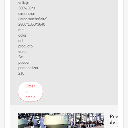
voltaje:
380v/50hz;
dimensión
(largo*ancho*alto):
2900*1850*3640
mm;
color
del
producto:
verde
Se
pueden
personalizar
≥10
Obtén
el
precio
Prensa
de