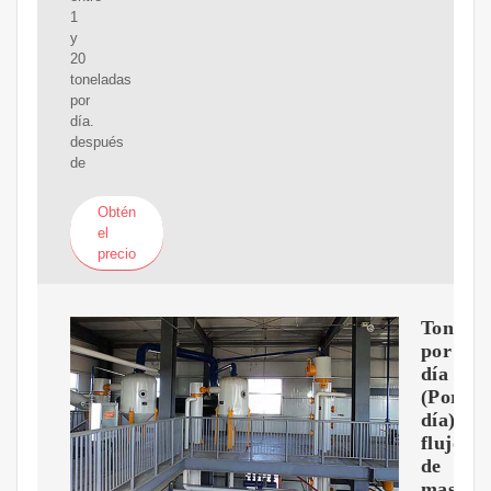
1
y
20
toneladas
por
día.
después
de
Obtén
el
precio
Tonela
por
día
(Por
día),
flujo
de
masa