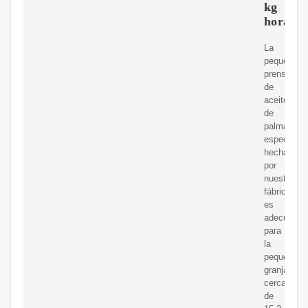
kg
hora
La
pequeña
prensa
de
aceite
de
palma
especial
hecha
por
nuestra
fábrica
es
adecuado
para
la
pequeña
granja
cerca
de