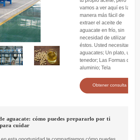
tu propio aceite, pero
vamos a ver aquí es la
manera más fácil de
extraer el aceite de
aguacate en frío, sin
necesidad de utilizar
éstos. Usted necesitará: 2
aguacates; Un plato, un
tenedor; Las Formas de
aluminio; Tela
Obtener consulta
de aguacate: cómo puedes prepararlo por ti
para cuidar
, en esta oportunidad te compartiremos cómo puedes