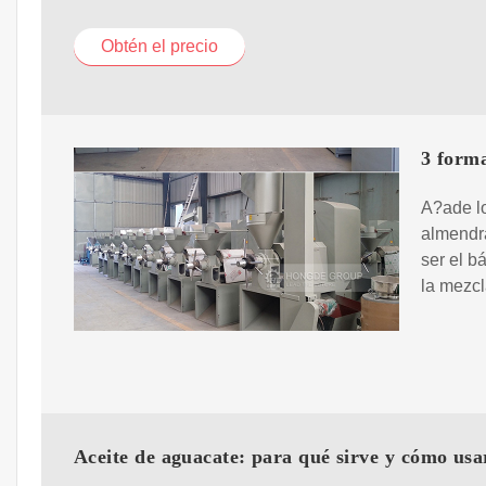
Obtén el precio
3 form
A?ade lo
almendra
ser el b
la mezcl
Aceite de aguacate: para qué sirve y cómo usa