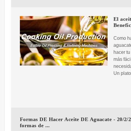
El acei
Benefi
Como hac
aguacat
hacer tu
más fáci
necesida
Un plato
Formas DE Hacer Aceite DE Aguacate - 20/2/2
formas de ...