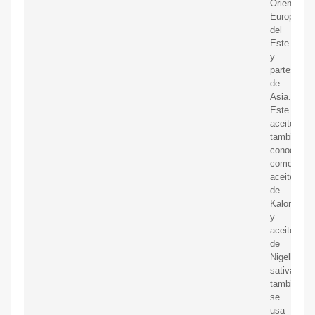
Oriente,
Europa
del
Este
y
partes
de
Asia.
Este
aceite
también
conocido
como
aceite
de
Kalonji
y
aceite
de
Nigella
sativa,
también
se
usa