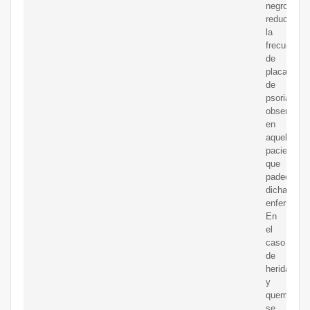
negro
reduce
la
frecuencia
de
placas
de
psoriasis
observada
en
aquellos
pacientes
que
padecen
dicha
enfermeda
En
el
caso
de
heridas
y
quemadura
se