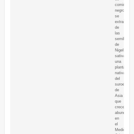
comino
negro
se
extrae
de
las
semillas
de
Nigella
sativa,
una
planta
nativa
del
suroeste
de
Asia
que
crece
abundante
en
el
Medio