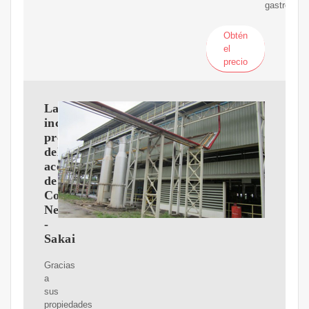
gastroprote
Obtén
el
precio
Las
increibles
propiedades
del
aceite
de
Comino
Negro
-
Sakai
Gracias
a
sus
propiedades