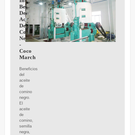
Increíbles
Beneficios
Del
Aceite
De
Comino
Negro
-
Coco
March
Beneficios
del
aceite
de
comino
negro.
El
aceite
de
comino,
semilla
negra,