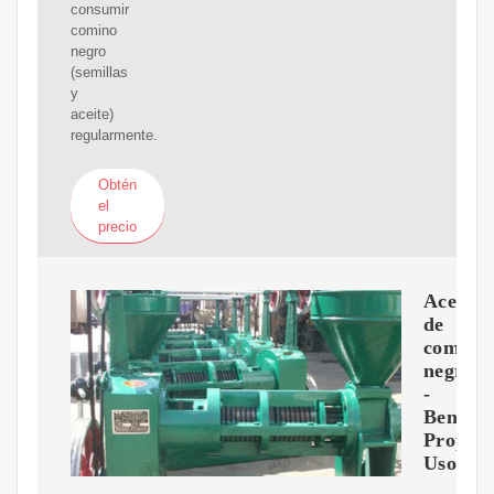
consumir
comino
negro
(semillas
y
aceite)
regularmente.
Obtén
el
precio
Aceite
de
comino
negro
-
Benefici
Propied
Uso,