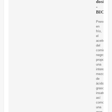
dosis
-
BIOGE
Prensado
en
frío,
el
aceite
del
comino
negro
proporcion
una
interesante
mezcla
de
ácidos
grasos
insaturado
así
como
una
gran