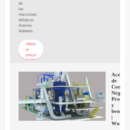
de
las
reacciones
alérgicas.
Anemia.
diabetes.
Obtén
el
precio
Aceite
de
Comino
Negro:
Propied
y
benefic
|
Wuolo