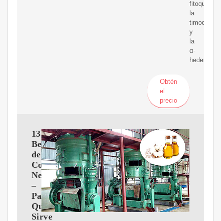
fitoquímico
la
timoquiron
y
la
α-
hederina.
Obtén
el
precio
13
Beneficios
del
Comino
Negro
–
Para
Qué
Sirve