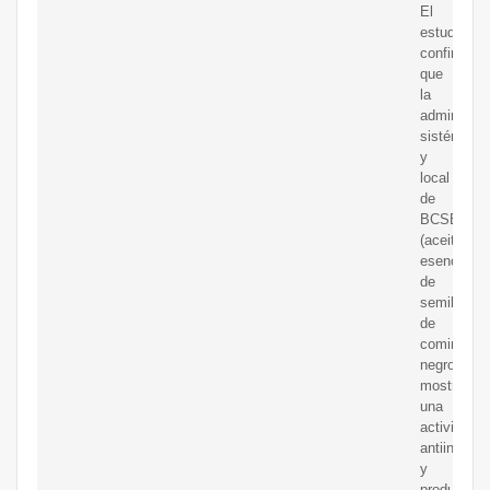
El
estudio
confirmó
que
la
administra
sistémica
y
local
de
BCSEO
(aceite
esencial
de
semilla
de
comino
negro)
mostraba
una
actividad
antiinflama
y
producía