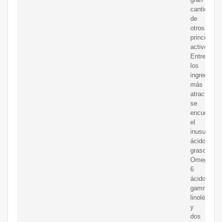
cantidad
de
otros
principios
activos.
Entre
los
ingredient
más
atractivos
se
encuentra
el
inusual
ácido
graso
Omega-
6
ácido
gamma-
linolénico
y
dos