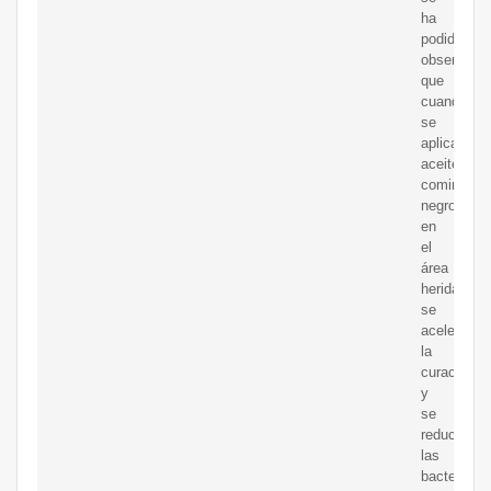
ha
podido
observar
que
cuando
se
aplica
aceite
comino
negro
en
el
área
herida,
se
acelera
la
curación
y
se
reducen
las
bacterias