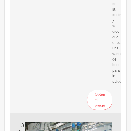
en
la
cocina
y
se
dice
que
ofrece
una
variedad
de
beneficios
para
la
salud.
Obtén
el
precio
13