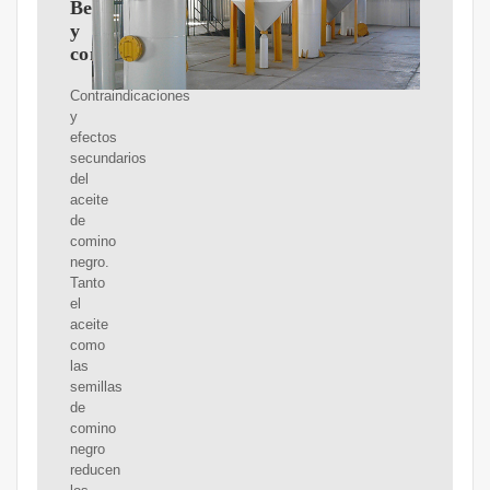
Beneficios
y
contraindicaciones
Contraindicaciones
y
efectos
secundarios
del
aceite
de
comino
negro.
Tanto
el
aceite
como
las
semillas
de
comino
negro
reducen