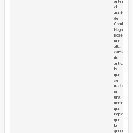
antes,
el
aceite
de
Comino
Negro
posee
una
alta
cantidad
de
antioxidant
lo
que
se
traduce
en
una
accion
que
impide
que
la
grasa