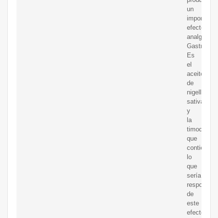
un
importante
efecto
analgésico
Gastroprote
Es
el
aceite
de
nigella
sativa
y
la
timoquinon
que
contiene
lo
que
sería
responsabl
de
este
efecto