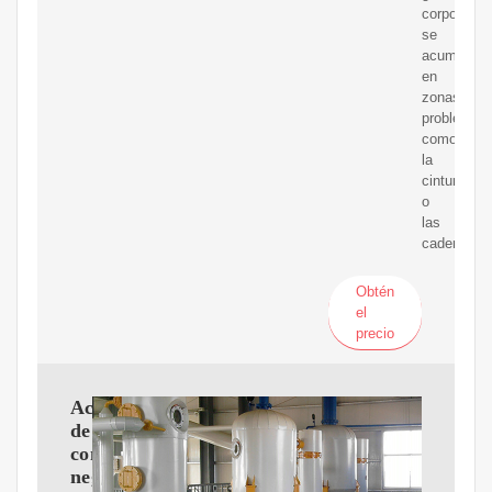
corporal
se
acumule
en
zonas
problemáti
como
la
cintura
o
las
caderas.
Obtén
el
precio
Aceite
de
comino
negro: