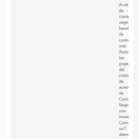
Aceite
de
comino
negro:
beneficios
de
consumirlo
oral.
Asimismo,
las
propiedade
del
consumo
de
aceite
de
Comino
Negro
son
innumerabl
Como
se?
alamos