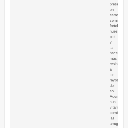
presente
en
estas
semillas
fortalece
nuestra
piel
y
la
hace
más
resistente
a
los
rayos
del
sol.
Además,
sus
vitaminas
combaten
las
arrugas