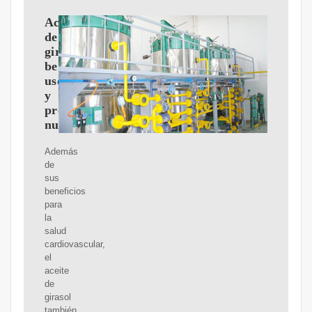
Aceite
de
girasol:
beneficios,
usos
y
propiedades
nutricionales
Además
de
sus
beneficios
para
la
salud
cardiovascular,
el
aceite
de
girasol
también