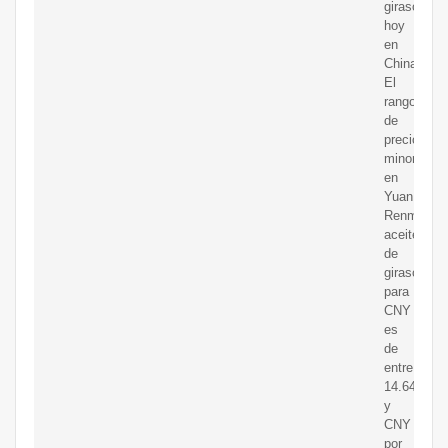
girasol
hoy
en
China.
El
rango
de
precios
minoristas
en
Yuan
Renminbi
aceite
de
girasol
para
CNY
es
de
entre
14.64
y
CNY
por