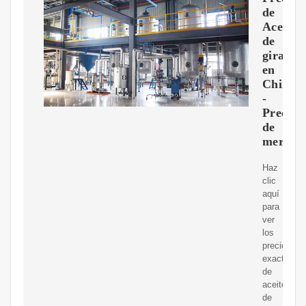
de
Aceite
de
girasol
en
China
-
Precios
de
mercad
Haz
clic
aquí
para
ver
los
precios
exactos
de
aceite
de