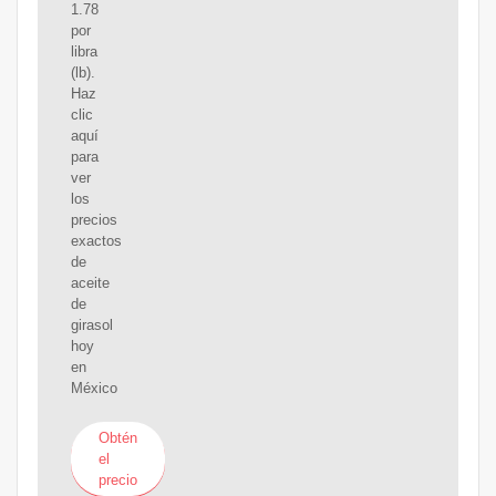
1.78
por
libra
(lb).
Haz
clic
aquí
para
ver
los
precios
exactos
de
aceite
de
girasol
hoy
en
México
Obtén
el
precio