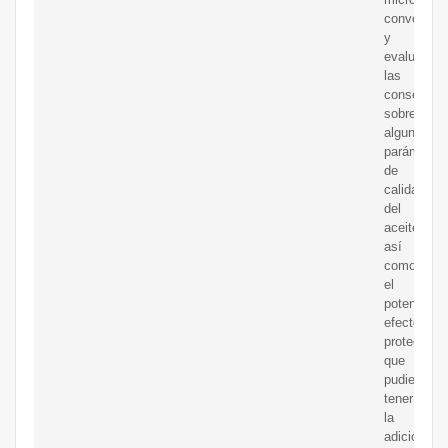
convencion
y
evaluar
las
consecuen
sobre
algunos
parámetro
de
calidad
del
aceite,
así
como
el
potencial
efecto
protector
que
pudiera
tener
la
adición