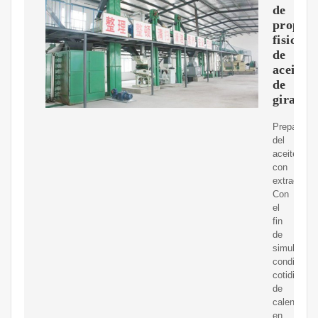
de
propied
fisicoq
de
aceite
de
girasol
Preparació
del
aceite
con
extracto.
Con
el
fin
de
simular
condicione
cotidianas
de
calentamie
en