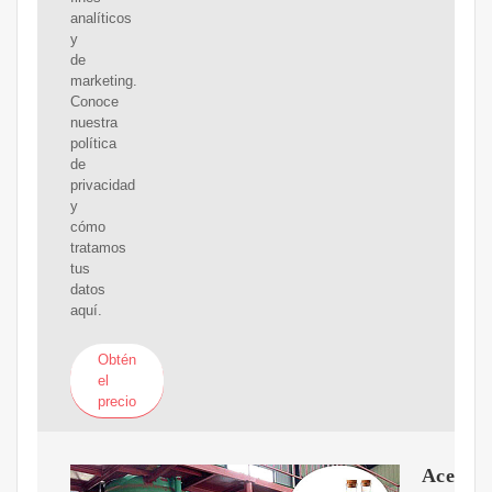
analíticos
y
de
marketing.
Conoce
nuestra
política
de
privacidad
y
cómo
tratamos
tus
datos
aquí.
Obtén
el
precio
Aceite