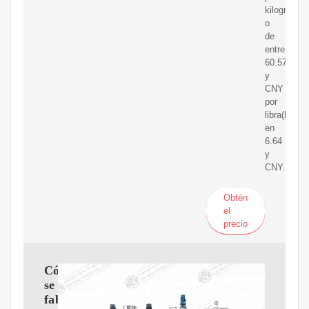
kilogramo
o
de
entre
60.57
y
CNY
por
libra(lb)
en
6.64
y
CNY.
Obtén
el
precio
Cómo
se
fabrica