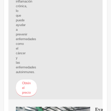
inflamación
crónica,
lo
que
puede
ayudar
a
prevenir
enfermedades
como
el
cáncer
y
las
enfermedades
autoinmunes.
Obtén
el
precio
Evaluac