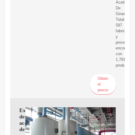
Aceite
De
Girasol
Total
597
fabricantes
y
proveedor
encontrad
con
1,791
productos
Obtén
el
precio
Extractor
de
aceite
de