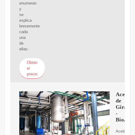
enumeran
y
se
explica
brevemente
cada
una
de
ellas:
Obtén
el
precio
Aceite
de
Girasol
-
BioAlei
Aceite