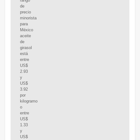
rango
de
precio
minorista
para
México
aceite
de
girasol
está
entre
US$
2.93
y
US$
3.92
por
kilogramo
o
entre
US$
1.33
y
US$