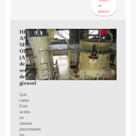
el
precio
HELIANTHUS
ANNUUS
SEED
OIL
(Aceite
de
semilla
de
girasol
Qué
saber
Este
aceite
se
obtiene
presionando
las