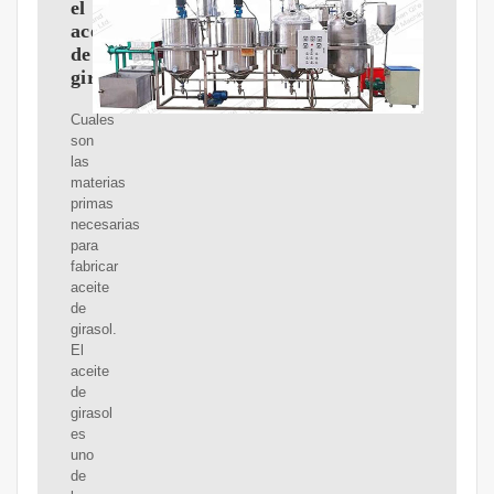
el
aceite
de
girasol
Cuales
son
las
materias
primas
necesarias
para
fabricar
aceite
de
girasol.
El
aceite
de
girasol
es
uno
de