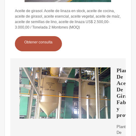
Aceite de girasol. Aceite de linaza en stock, aceite de cocina,
aceite de girasol, aceite esencial, aceite vegetal, aceite de maíz,
aceite de semillas de lino, aceite de linaza US$ 2.500,00-
3.000,00 / Tonelada 2 Montones (MOQ)
Obtener consulta
Planta
De
Aceite
De
Girasol
Fabrica
y
proveed
Planta
De