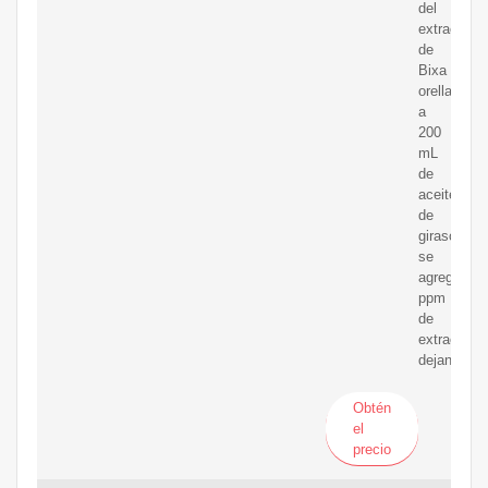
del
extracto
de
Bixa
orellana,
a
200
mL
de
aceite
de
girasol
se
agregaron
ppm
de
extracto,
dejando
Obtén
el
precio