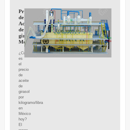
Precios
del
Aceite
de
girasol
México
¿Cuál
es
el
precio
de
aceite
de
girasol
por
kilogramo/libra
en
México
hoy?
El