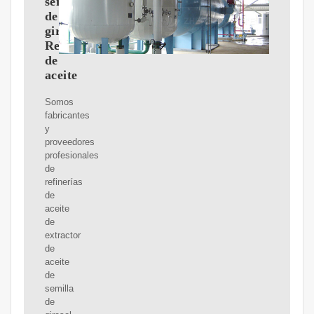
semilla
de
girasol
Refinería
de
aceite
Somos
fabricantes
y
proveedores
profesionales
de
refinerías
de
aceite
de
extractor
de
aceite
de
semilla
de