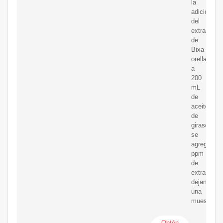
la
adición
del
extracto
de
Bixa
orellana,
a
200
mL
de
aceite
de
girasol
se
agregaron
ppm
de
extracto,
dejando
una
muestra
Obtén