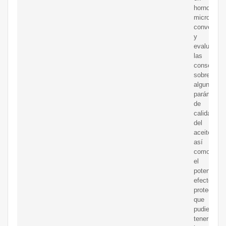
horno
microonda
convencion
y
evaluar
las
consecuen
sobre
algunos
parámetro
de
calidad
del
aceite,
así
como
el
potencial
efecto
protector
que
pudiera
tener