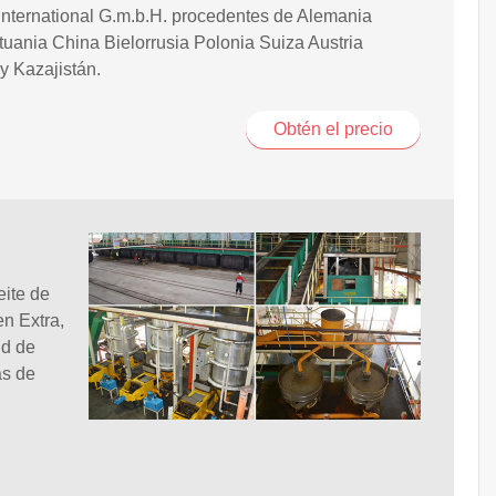
International G.m.b.H. procedentes de Alemania
tuania China Bielorrusia Polonia Suiza Austria
y Kazajistán.
Obtén el precio
eite de
en Extra,
ud de
as de