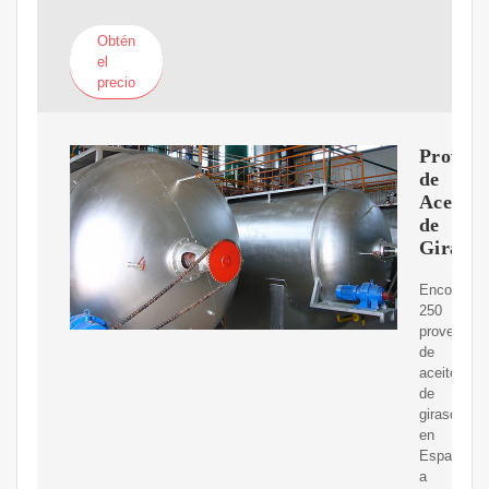
Obtén
el
precio
Proveed
de
Aceite
de
Girasol
Encontrar
250
proveedor
de
aceite
de
girasol
en
Espa?
a