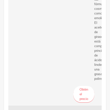
fórmulas
cosmética
como
emoliente.
El
aceite
de
girasol
está
compuesto
principalm
de
ácido
linoleico,
una
grasa
polinsatur
Obtén
el
precio