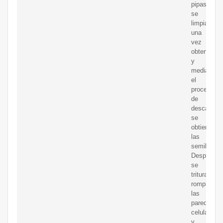
pipas
se
limpian
una
vez
obtenidas
y
mediante
el
proceso
de
descascari
se
obtienen
las
semillas.
Después
se
trituran,
rompiendo
las
paredes
celulares
y