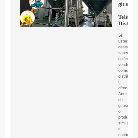
girasol
-
Teléfon
Distrib
Si
usted
desea
saber
quién
vende,
comerciali
distribuye
u
ofrece
Aceite
de
girasol
o
productos
similares,
a
continuaci