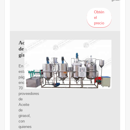
Obtén
el
precio
Aceite
de
girasol
En
esta
página
encontrarás
70
proveedores
de
Aceite
de
girasol,
con
quienes