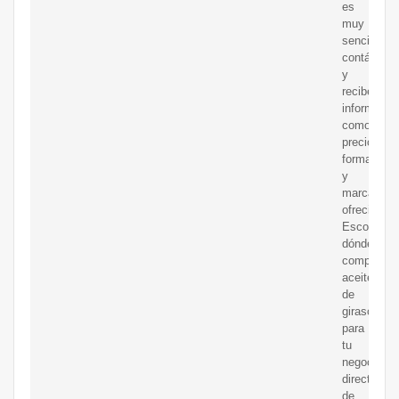
es
muy
sencillo:
contáctalo
y
recibe
informació
como
precios,
formatos
y
marcas
ofrecidas.
Escoge
dónde
comprar
aceite
de
girasol
para
tu
negocio
directamen
de