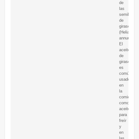
de
las
semillas
de
girasol
(Helianthu
annuus).
El
aceite
de
girasol
es
comúnmen
usado
en
la
comida
como
aceite
para
freír
y
en
las