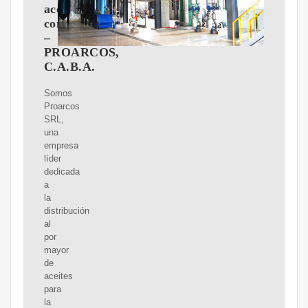
aceite
comestible
–
PROARCOS,
C.A.B.A.
Somos
Proarcos
SRL,
una
empresa
líder
dedicada
a
la
distribución
al
por
mayor
de
aceites
para
la