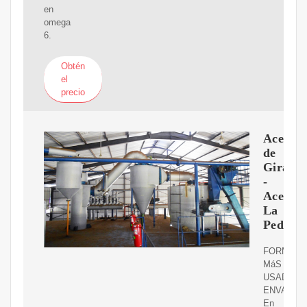
en
omega
6.
Obtén
el
precio
Aceite
de
Girasol
-
Aceites
La
Pedriza
FORMATO
MáS
USADOS
ENVASAD
En