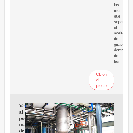
las
membrana
que
soportan
el
aceite
de
girasol
dentro
de
las
Obtén
el
precio
Venta
al
por
mayor
de