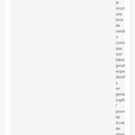
le
mostramo
una
lista
de
vendedore
o
comerciali
que
son
fabricantes
(productore
exportador
distribuido
y
en
general
suplidores
/
proveedor
de
Aceite
de
girasol.