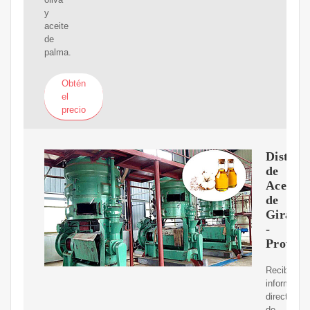
y
aceite
de
palma.
Obtén
el
precio
Distrib
de
Aceite
de
Girasol
-
Proveed
Recibe
informació
directamen
de