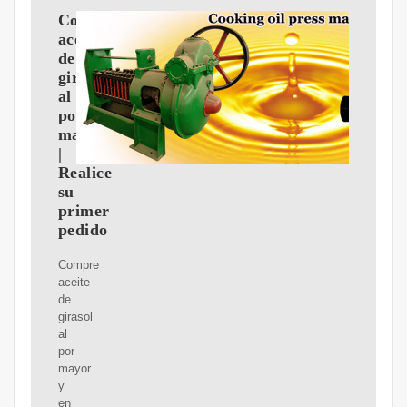
Comprar
aceite
de
girasol
al
por
mayor
|
Realice
su
primer
pedido
Compre
aceite
de
girasol
al
por
mayor
y
en