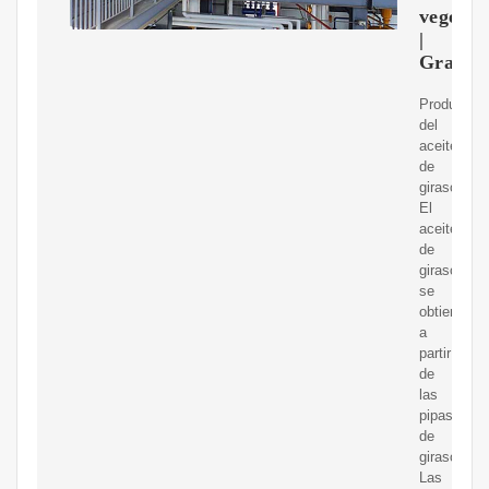
vegetal
|
Gralinc
Producció
del
aceite
de
girasol
El
aceite
de
girasol
se
obtiene
a
partir
de
las
pipas
de
girasol.
Las