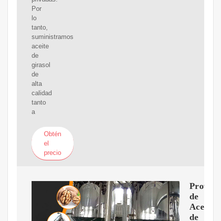
Por
lo
tanto,
suministramos
aceite
de
girasol
de
alta
calidad
tanto
a
Obtén
el
precio
Proveed
de
Aceite
de