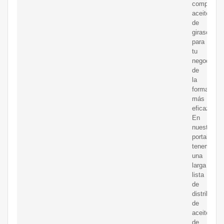
comprar
aceite
de
girasol
para
tu
negocio
de
la
forma
más
eficaz.
En
nuestro
portal
tenemos
una
larga
lista
de
distribuido
de
aceite
de