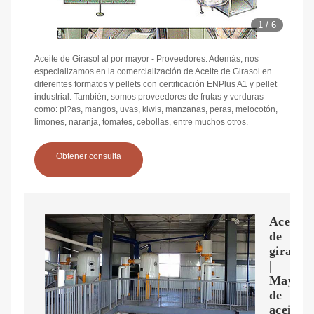
1
/
6
Aceite de Girasol al por mayor - Proveedores. Además, nos
especializamos en la comercialización de Aceite de Girasol en
diferentes formatos y pellets con certificación ENPlus A1 y pellet
industrial. También, somos proveedores de frutas y verduras
como: pi?as, mangos, uvas, kiwis, manzanas, peras, melocotón,
limones, naranja, tomates, cebollas, entre muchos otros.
Obtener consulta
Aceite
de
girasol
|
Mayori
de
aceites