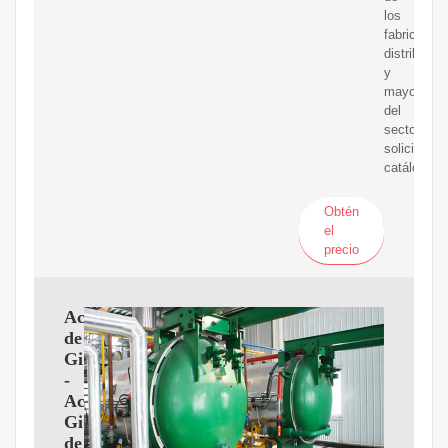
los
fabricantes
distribuido
y
mayoristas
del
sector
solicitando
catálogo...
Obtén
el
precio
Aceite
de
Girasol
-
Aceitera
Girasoles
de