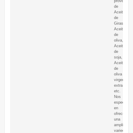
proveedor
de
Aceite
de
Girasol,
Aceite
de
oliva,
Aceite
de
soja,
Aceite
de
oliva
virgen
extra,
etc.
Nos
especiali
en
ofrecer
una
amplia
variedad