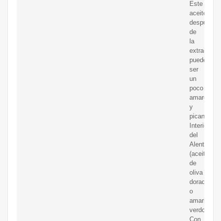
Este
aceite
después
de
la
extracción
puede
ser
un
poco
amargo
y
picante);
Interior
del
Alentejo
(aceite
de
oliva
dorado
o
amarillo
verdoso.
Con