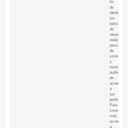
fin
de
identificar
tus
patrones
de
navegación
realizar
personaliz
de
contenido
y
mostrarte
publicidad
de
acuerdo
a
tus
preferencia
Para
conocer
más,
accede
a