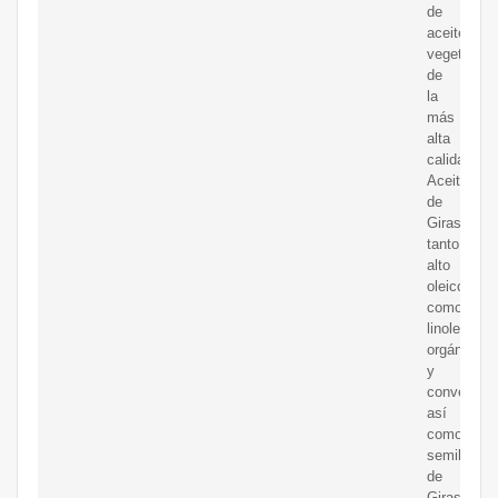
de
aceites
vegetales
de
la
más
alta
calidad,
Aceite
de
Girasol
tanto
alto
oleico
como
linoleico
orgánico
y
convencion
así
como
semillas
de
Girasol,