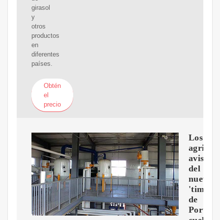
girasol
y
otros
productos
en
diferentes
países.
Obtén
el
precio
Los
agricul
avisan
del
nuevo
'timo'
de
Portuga
cuela