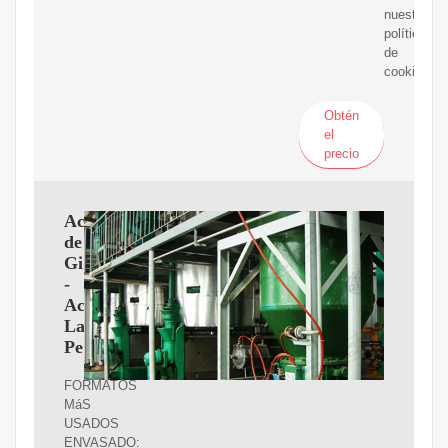
nuestra
política
de
cookies.
Obtén
el
precio
Aceite
de
Girasol
-
Aceites
La
Pedriza
FORMATOS
MáS
USADOS
ENVASADO: