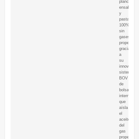
plancha,
ensaladas
y
pastas.
100%
sin
gases
propelente
gracias
a
su
innovador
sistema
BOV
de
bolsa
interna
que
aísla
el
aceite
del
gas
propelente,