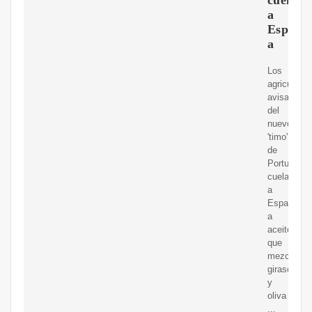
a
Espa?
a
Los
agricultore
avisan
del
nuevo
'timo'
de
Portugal:
cuela
a
Espa?
a
aceite
que
mezcla
girasol
y
oliva
...