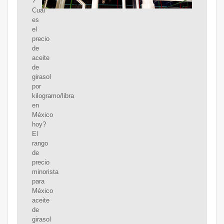
?
Cuál
es
el
precio
de
aceite
de
girasol
por
kilogramo/libra
en
México
hoy?
El
rango
de
precio
minorista
para
México
aceite
de
girasol