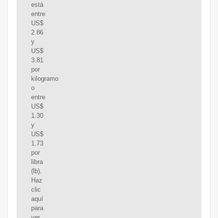
está
entre
US$
2.86
y
US$
3.81
por
kilogramo
o
entre
US$
1.30
y
US$
1.73
por
libra
(lb).
Haz
clic
aquí
para
ver