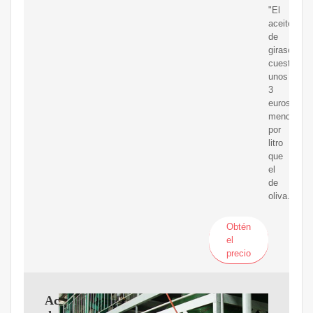
"El
aceite
de
girasol
cuesta
unos
3
euros
menos
por
litro
que
el
de
oliva.
Obtén
el
precio
Aceites