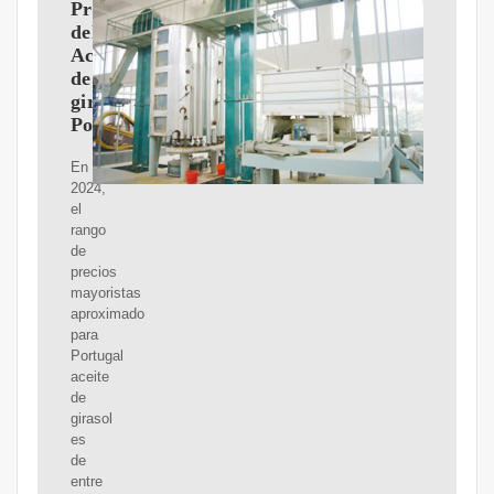
Precios
del
Aceite
de
girasol
Portugal
En
2024,
el
rango
de
precios
mayoristas
aproximado
para
Portugal
aceite
de
girasol
es
de
entre