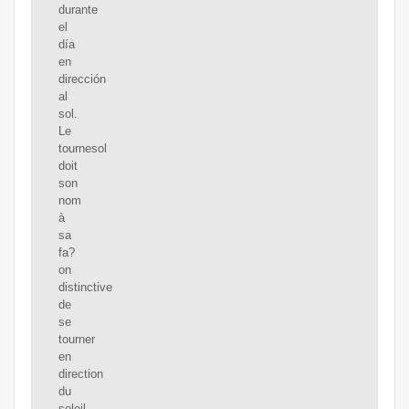
durante
el
día
en
dirección
al
sol.
Le
tournesol
doit
son
nom
à
sa
fa?
on
distinctive
de
se
tourner
en
direction
du
soleil