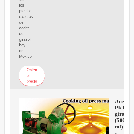
los
precios
exactos
de
aceite
de
girasol
hoy
en
México
Obtén
el
precio
Aceite
PREMI
girasol
(500
ml)
-