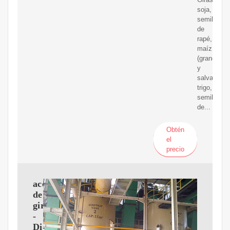
soja,
semillas
de
rapé,
maíz
(grano
y
salvado),
trigo,
semillas
de...
Obtén
el
precio
aceite
de
girasol
-
Diccionario