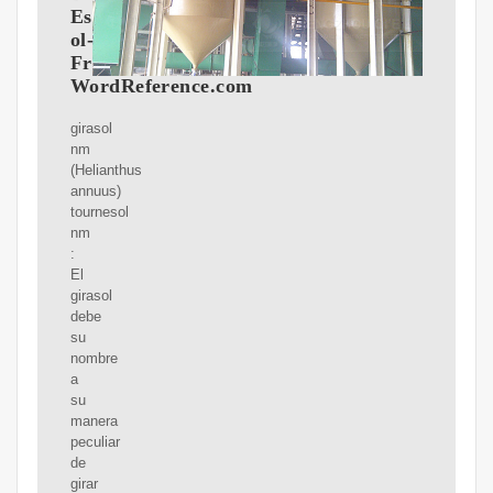
Espa?
ol-
Francés
WordReference.com
girasol
nm
(Helianthus
annuus)
tournesol
nm
:
El
girasol
debe
su
nombre
a
su
manera
peculiar
de
girar