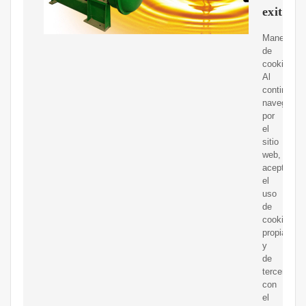
exito.c
Manejo
de
cookies.
Al
continuar
navegando
por
el
sitio
web,
aceptas
el
uso
de
cookies
propias
y
de
terceros
con
el