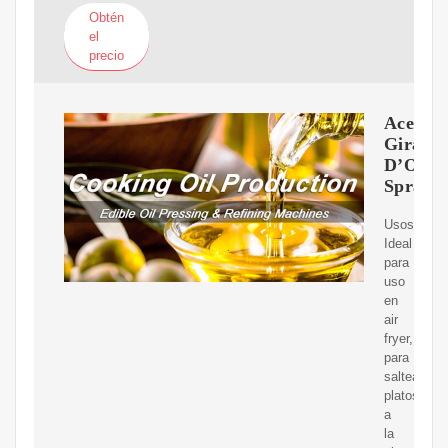
Obtén
el
precio
Aceite
Girasol
D’Oliv
Spray
Usos:
Ideal
para
uso
en
air
fryer,
para
saltear,
platos
a
la