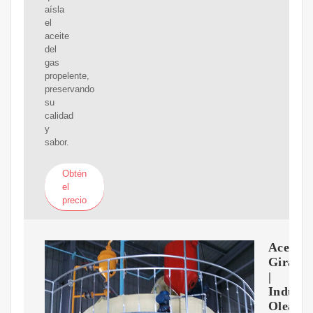
aísla
el
aceite
del
gas
propelente,
preservando
su
calidad
y
sabor.
Obtén
el
precio
Aceite
Girasol
|
Industr
Oleagin