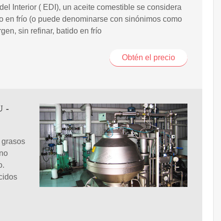
del Interior ( EDI), un aceite comestible se considera
o en frío (o puede denominarse con sinónimos como
rgen, sin refinar, batido en frío
Obtén el precio
U -
 grasos
 no
o.
cidos