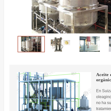
Aceite 
orgáni
En Suiza
oleagino
no ha su
tratamie