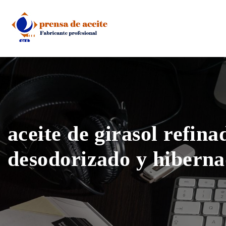
Skip
to
content
aceite de girasol refina
desodorizado y hibern