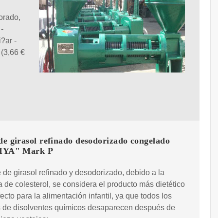
orado,
-
i?ar -
 (3,66 €
de girasol refinado desodorizado congelado
IYA" Mark P
e de girasol refinado y desodorizado, debido a la
 de colesterol, se considera el producto más dietético
fecto para la alimentación infantil, ya que todos los
s de disolventes químicos desaparecen después de