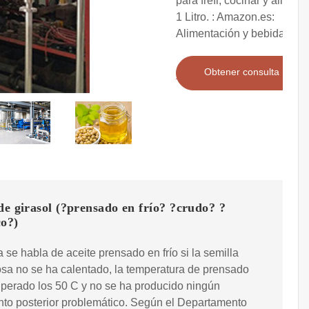
para freír, cocinar y ali?ar -
1 Litro. : Amazon.es:
Alimentación y bebidas
Obtener consulta
de girasol (?prensado en frío? ?crudo? ?
co?)
 se habla de aceite prensado en frío si la semilla
sa no se ha calentado, la temperatura de prensado
perado los 50 C y no se ha producido ningún
nto posterior problemático. Según el Departamento