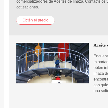
comercializadores de Aceites de linaza. Contáctelos y 
cotizaciones.
Obtén el precio
Aceite 
Encuentr
exportad
obtén in
linaza d
encontra
con quie
una soli