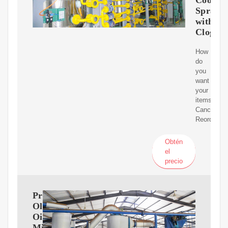
Spraye
with
ClogFr
How
do
you
want
your
items?
Cancel.
Reorder
Obtén
el
precio
Premium
Olive
Oil
Mister