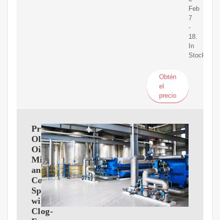
Feb
7
-
18.
In
Stock.
Obtén
el
precio
Premium
Olive
Oil
Mister
and
Cooking
Sprayer
with
Clog-