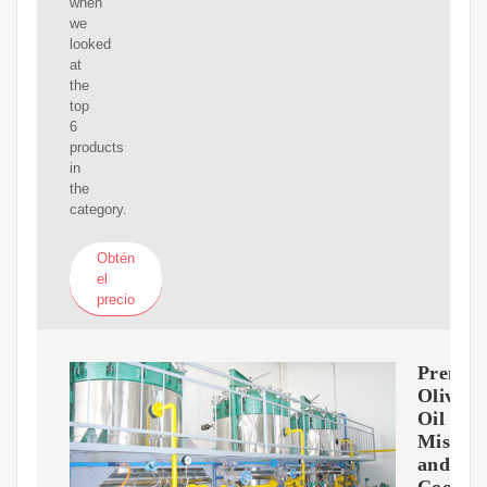
when
we
looked
at
the
top
6
products
in
the
category.
Obtén
el
precio
Premi
Olive
Oil
Mister
and
Cookin