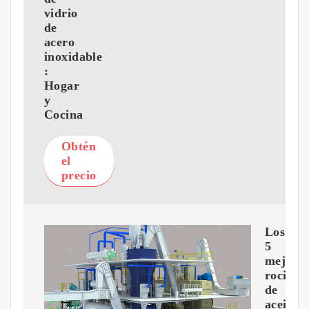
vidrio
de
acero
inoxidable
:
Hogar
y
Cocina
Obtén
el
precio
Los
5
mejore
rociado
de
aceite