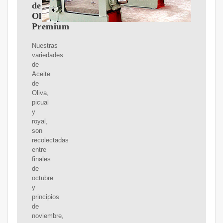
de
Oliva
Premium
Nuestras
variedades
de
Aceite
de
Oliva,
picual
y
royal,
son
recolectadas
entre
finales
de
octubre
y
principios
de
noviembre,