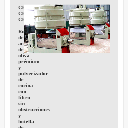
CHEFVANTAGE:
CHEFVANTAGE:
CHEFVANTAGE
-
Rociador
de
aceite
de
oliva
prémium
y
pulverizador
de
cocina
con
filtro
sin
obstrucciones
y
botella
de