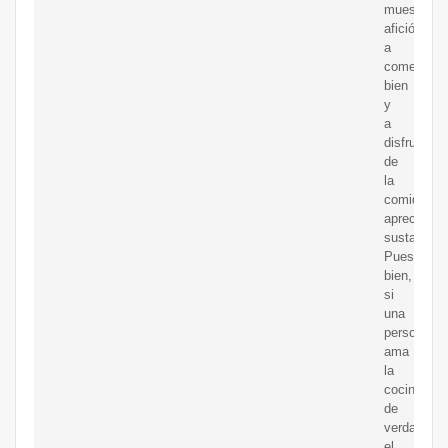
muestra
afición
a
comer
bien
y
a
disfrutar
de
la
comida
apreciándo
sustancial
Pues
bien,
si
una
persona
ama
la
cocina
de
verdad,
el