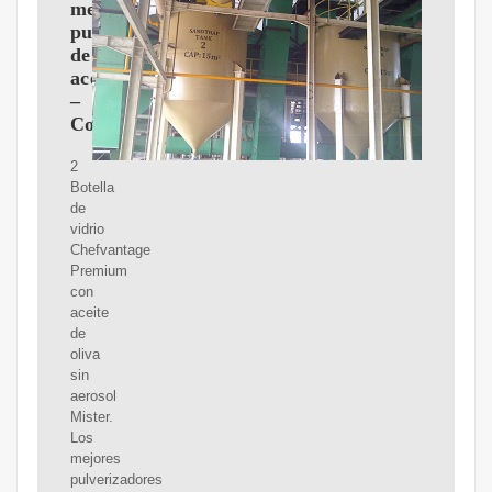
mejores
pulverizadores
de
aceite
–
Cocina21.com
2
Botella
de
vidrio
Chefvantage
Premium
con
aceite
de
oliva
sin
aerosol
Mister.
Los
mejores
pulverizadores