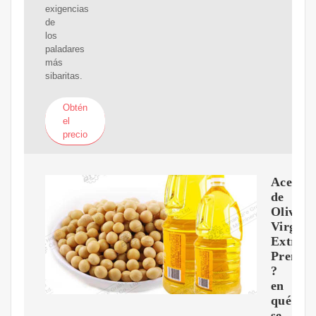
exigencias
de
los
paladares
más
sibaritas.
Obtén
el
precio
Aceite
de
Oliva
Virgen
Extra
Premiu
?
en
qué
se