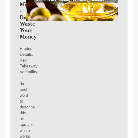
Mister
-
Don't
Waste
Your
Money
Product
Details.
Key
Takeaway:
Versatility
is
the
best
word
to
describe
this
oil
sprayer,
which
works