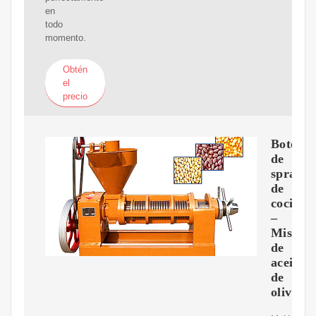
en
todo
momento.
Obtén
el
precio
Botella
de
spray
de
cocina
–
Mister
de
aceite
de
oliva