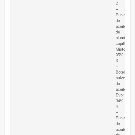
2
–
Pulverizad
de
aceite
de
aluminio
cepillado
Misto:
95%:
3
–
Botella
pulverizad
de
aceite
Evo:
94%:
4
–
Pulverizad
de
aceite