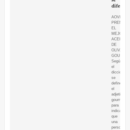
diferen
AOVE
PREMIUM
EL
MEJOR
ACEITE
DE
OLIVA
GOURMET
Según
el
diccionario
se
define
el
adjetivo
gourmet
para
indicar
que
una
persona