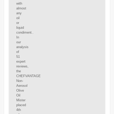
with
almost
any
oil
or
liquid
condiment..
In
our
analysis
of
51
expert
reviews,
the
CHEFVANTAGE
Non-
Aerosol
Olive
Oil
Mister
placed
4th