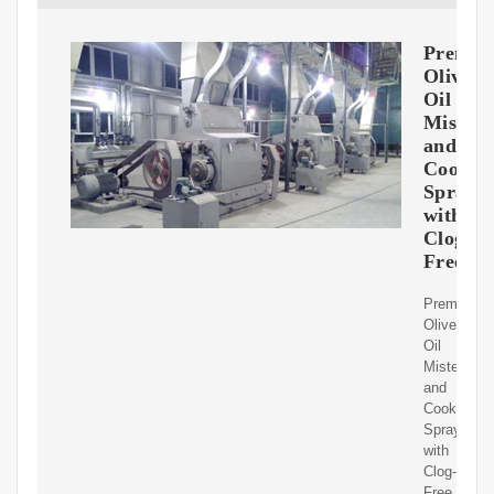
Premi
Olive
Oil
Mister
and
Cookin
Spraye
with
Clog-
Free
Premium
Olive
Oil
Mister
and
Cooking
Sprayer
with
Clog-
Free