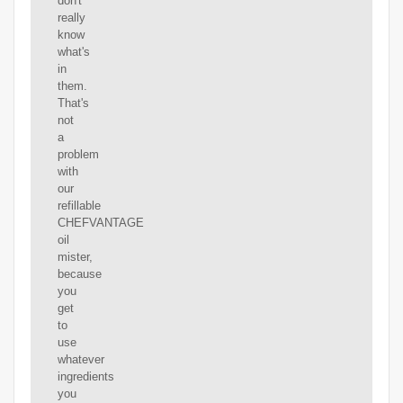
don't
really
know
what's
in
them.
That's
not
a
problem
with
our
refillable
CHEFVANTAGE
oil
mister,
because
you
get
to
use
whatever
ingredients
you