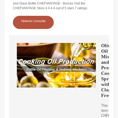
and Glass Bottle CHEFVANTAGE - Bronze Visit the
CHEFVANTAGE Store 4.4 4.4 out of 5 stars 7 ratings
Obtener consulta
Olive
Oil
Mister
and
Premi
Cookin
Spraye
with
Clog-
Free
This
item:
CHEFVAN