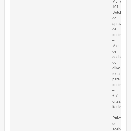
MyHome
101
Botella
de
spray
de
cocina
–
Mister
de
aceite
de
oliva
recargable
para
cocinar
–
6.7
onzas
líquidas
–
Pulverizad
de
aceite