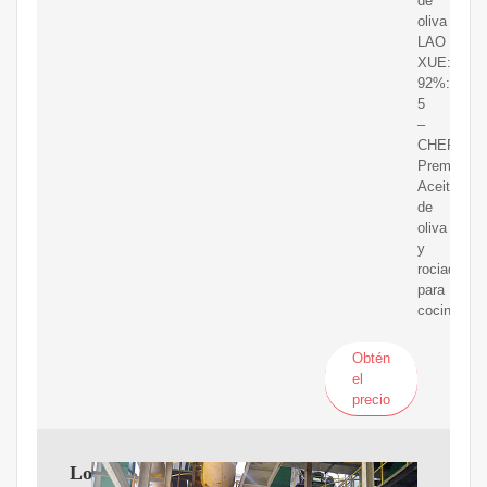
de
oliva
LAO
XUE:
92%:
5
–
CHEFVAN
Premium
Aceite
de
oliva
y
rociador
para
cocinar
Obtén
el
precio
Los