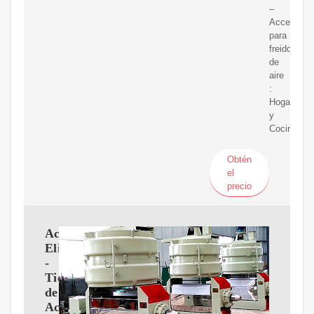
–
Accesorio
para
freidora
de
aire
:
Hogar
y
Cocina
Obtén
el
precio
Aceites
Elizondo
-
Tienda
de
Aceite