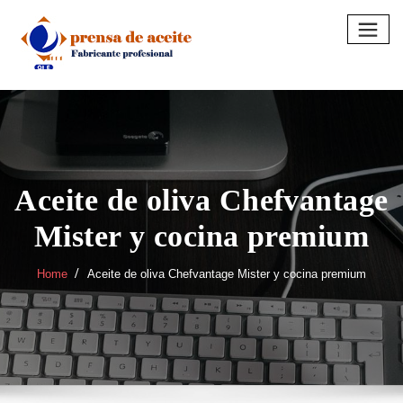
Skip
to
content
Aceite de oliva Chefvantage
Mister y cocina premium
Home
Aceite de oliva Chefvantage Mister y cocina premium