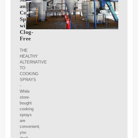
and
Cooking
Sprayer
with
Clog-
Free
THE
HEALTHY
ALTERNATIVE
TO
COOKING
SPRAYS
-
While
store-
bought
cooking
sprays
are
convenient,
you