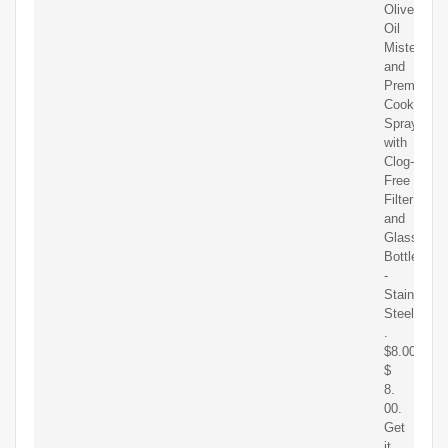
Olive
Oil
Mister
and
Premium
Cooking
Sprayer
with
Clog-
Free
Filter
and
Glass
Bottle
-
Stainless
Steel
.
$8.00
$
8.
00.
Get
it