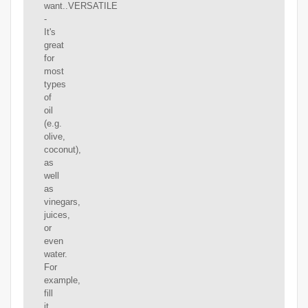
want..VERSATILE
-
It's
great
for
most
types
of
oil
(e.g.
olive,
coconut),
as
well
as
vinegars,
juices,
or
even
water.
For
example,
fill
it