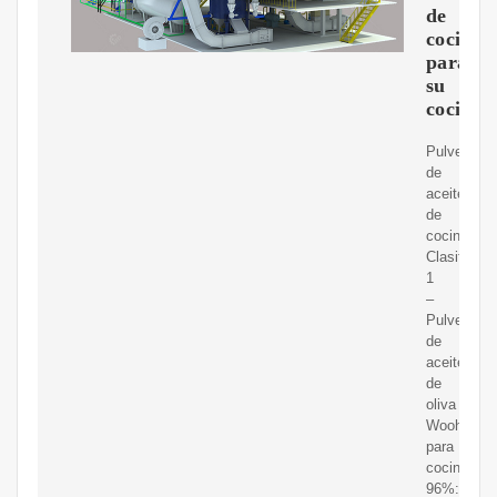
de
cocina
para
su
cocina
Pulverizad
de
aceite
de
cocina
Clasificaci
1
–
Pulverizad
de
aceite
de
oliva
Woohubs
para
cocinar:
96%: