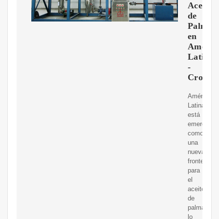
Aceite
de
Palma
en
Améric
Latina
-
Croper
América
Latina
está
emergiend
como
una
nueva
frontera
para
el
aceite
de
palma,
lo