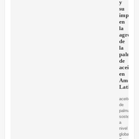
y
su
impact
en
la
agroind
de
la
palma
de
aceite
en
Améric
Latina
aceite
de
palma
sostenible
a
nivel
global.