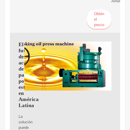
América
Obtén
el
precio
El
futuro
del
aceite
de
palma
podría
estar
en
América
Latina
La
solución
puede