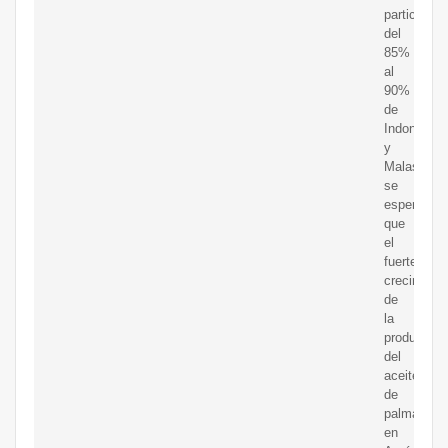
participaci
del
85%
al
90%
de
Indonesia
y
Malasia,
se
espera
que
el
fuerte
crecimient
de
la
producción
del
aceite
de
palma
en