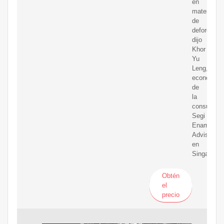
en
materia
de
deforestaci
dijo
Khor
Yu
Leng,
economist
de
la
consultora
Segi
Enam
Advisors
en
Singapur.
Obtén
el
precio