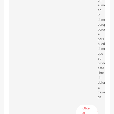
un
aumento
en
la
demanda
europea,
porque
el
país
puede
demostrar
que
su
producción
está
libre
de
deforestac
a
través
de
Obtén
el