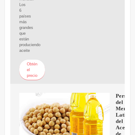
Los
6
países
más
grandes
que
están
produciendo
aceite
Obtén
el
precio
Perspec
del
Mercad
Latino
del
Aceite
de