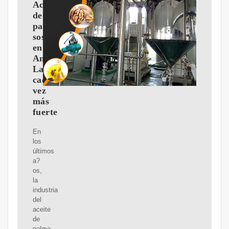
Aceite
de
palma
sostenible
en
América
Latina:
cada
vez
más
fuerte
En
los
últimos
a?
os,
la
industria
del
aceite
de
palma