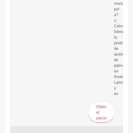
mundial
por
a?
o.
Colombia
lidera
la
producción
de
aceite
de
palma
en
América
Latina
y
es
Obtén
el
precio