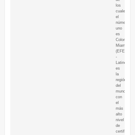
los
cuales
el
número
uno
es
Colombia
Miami
(EFE)
-
Latinoamér
es
la
región
del
mundo
con
el
más
alto
nivel
de
certificaci