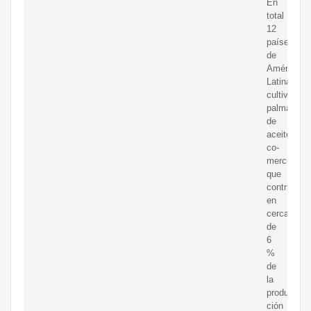
En
total
12
países
de
América
Latina
cultivan
palma
de
aceite
co-
mercial,
que
contribuye
en
cerca
de
6
%
de
la
produc-
ción