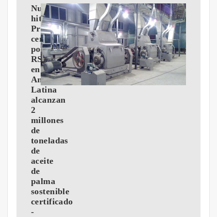
Nuevo
hito:
Productores
certificados
por
RSPO
en
América
Latina
alcanzan
2
millones
de
toneladas
de
aceite
de
palma
sostenible
certificado
-