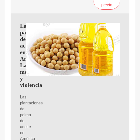
precio
La
palma
de
aceite
en
América
Latina:
monocultivo
y
violencia
Las
plantaciones
de
palma
de
aceite
en
América