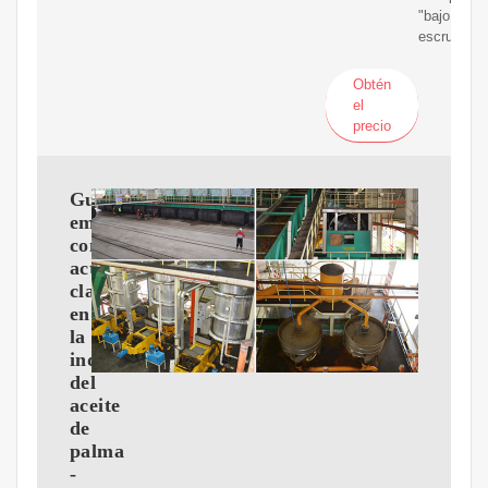
"bajo
escrutinio"
Obtén
el
precio
Guatemala
emerge
como
actor
clave
en
la
industria
del
aceite
de
palma
-