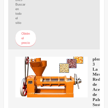
Buscar
en
todo
el
sitio
Obtén
el
precio
plenari
3
La
Mesa
Redond
de
Aceite
de
Palma
Sosteni