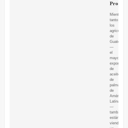
Produc
Mientras
tanto,
los
agricultore
de
Guatemala
—
el
mayor
exportador
de
aceite
de
palma
de
América
Latina
—
también
están
viendo