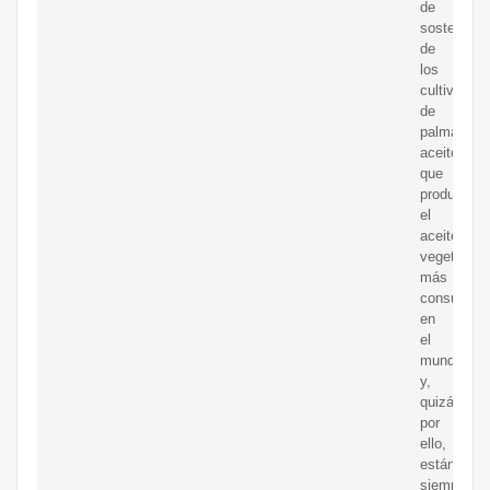
de
sostenibili
de
los
cultivos
de
palma
aceitera,
que
producen
el
aceite
vegetal
más
consumido
en
el
mundo
y,
quizás
por
ello,
están
siempre