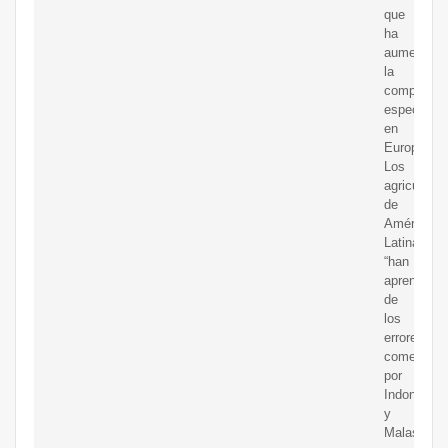
que
ha
aumentado
la
competenc
especialm
en
Europa.
Los
agricultore
de
América
Latina
“han
aprendido
de
los
errores
cometidos
por
Indonesia
y
Malasia