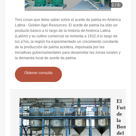
1
/
6
Tres cosas que debe saber sobre el aceite de palma en América
Latina - Golden Agri-Resources. El aceite de palma ha sido un
producto básico a lo largo de la historia de América Latina
(LatAm) y su cultivo comercial se remonta a 1932.A lo largo de
los a?os, la región ha experimentado un crecimiento constante
de la producción de palma aceitera, impulsada por las
iniciativas gubernamentales para desarrollar las zonas rurales y
la demanda local de aceite de palma.
Obtener consulta
El
Futuro
de
la
Bonanz
del