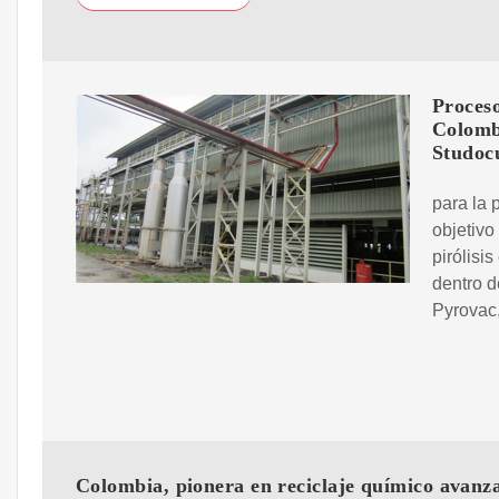
Proces
Colombi
Studoc
para la 
objetivo
pirólisi
dentro d
Pyrovac
Colombia, pionera en reciclaje químico avanz