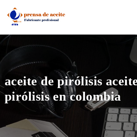
Skip
to
content
aceite de pirólisis aceit
pirólisis en colombia