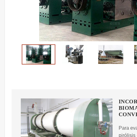
INCOR
BIOMA
CONVE
Para eva
pirólisi