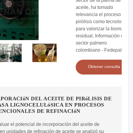
sector de la palma de
aceite, ha tomado
relevancia el proceso de
pirólisis como tecnología
para valorizar la biomasa
residual. Información del
sector palmero
colombiano - Fedepalma
Obtener consulta
PORACIóN DEL ACEITE DE PIRóLISIS DE
SA LIGNOCELULóSICA EN PROCESOS
NCIONALES DE REFINACIóN
luar el potencial de incorporación del aceite de
s en unidades de refinación de aceite se analizó su