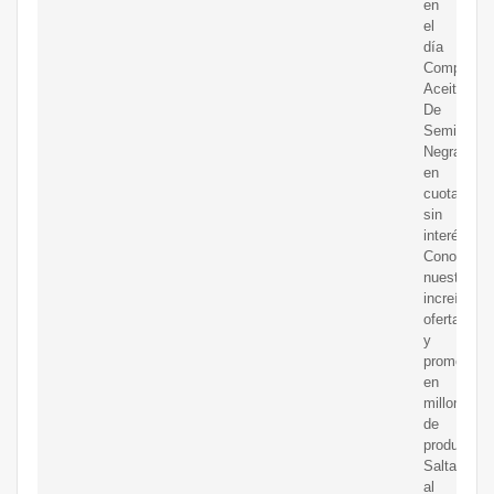
en
el
día
Compre
Aceite
De
Semilla
Negra
en
cuotas
sin
interés!
Conozca
nuestras
increíbles
ofertas
y
promocion
en
millones
de
productos.
Saltar
al