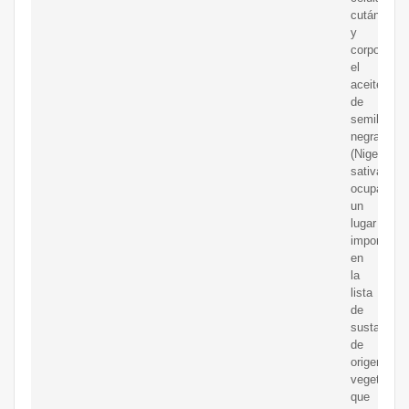
cutánea
y
corporal,
el
aceite
de
semilla
negra
(Nigella
sativa)
ocupa
un
lugar
importante
en
la
lista
de
sustancias
de
origen
vegetal
que