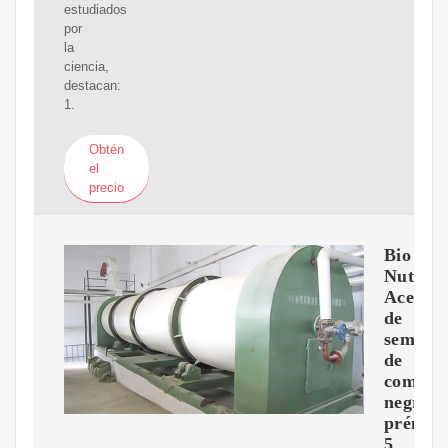
estudiados
por
la
ciencia,
destacan:
1.
Obtén
el
precio
Bio
Nutriti
Aceite
de
semilla
de
comino
negro
prémiu
5