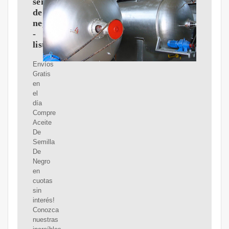
semilla
de
negro
-
listado.mercadolibre.com.mx
Envíos
Gratis
en
el
día
Compre
Aceite
De
Semilla
De
Negro
en
cuotas
sin
interés!
Conozca
nuestras