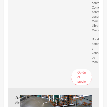
contenido
Comentar
sobre
accesibilid
Mercado
Libre
México
-
Donde
comprar
y
vender
de
todo
Obtén
el
precio
Aceite
de