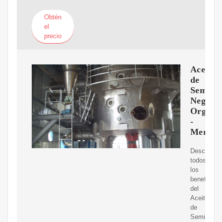
Obtén
el
precio
Aceite
de
Semilla
Negra
Orgáni
-
Mercol
Descubra
todos
los
beneficios
del
Aceite
de
Semilla