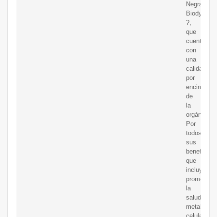
Negra
Biodynami
?,
que
cuenta
con
una
calidad
por
encima
de
la
orgánica
Por
todos
sus
beneficios,
que
incluyen
promover
la
salud
metabólica
celular,