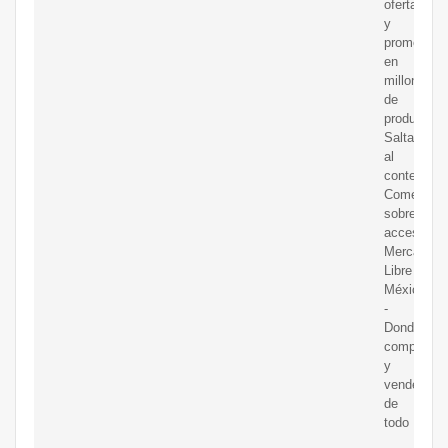
ofertas
y
promocion
en
millones
de
productos.
Saltar
al
contenido
Comentar
sobre
accesibilid
Mercado
Libre
México
-
Donde
comprar
y
vender
de
todo