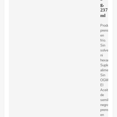
g,
237
ml
Producto
prensado
en
frío.
Sin
solventes
ni
hexano.
Suplement
alimentario
Sin
OGM.
El
Aceite
de
semilla
negra
prensado
en