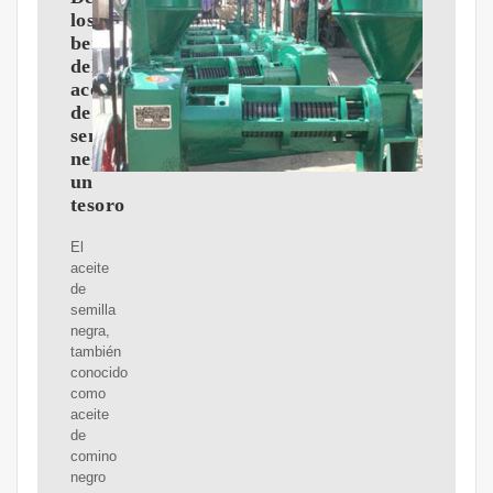
los
beneficios
del
aceite
de
semillas
negras:
un
tesoro
El
aceite
de
semilla
negra,
también
conocido
como
aceite
de
comino
negro