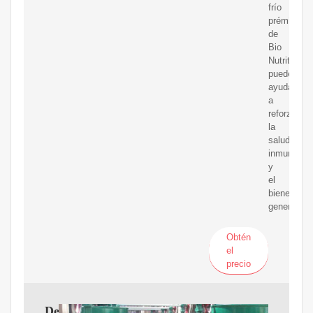
frío
prémium
de
Bio
Nutrition
puede
ayudar
a
reforzar
la
salud
inmunitaria
y
el
bienestar
general.
Obtén
el
precio
Descubre