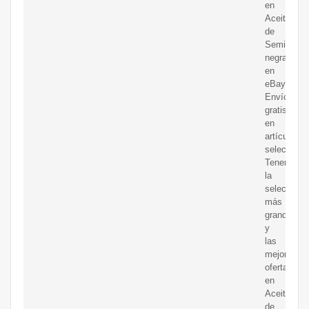
en
Aceite
de
Semilla
negra
en
eBay.
Envío
gratis
en
artículos
selecciona
Tenemos
la
selección
más
grande
y
las
mejores
ofertas
en
Aceite
de