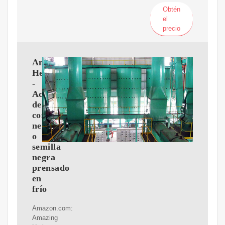
Obtén
el
precio
Amazing
Herbs
-
Aceite
de
comino
negro
o
semilla
negra
prensado
en
frío
Amazon.com:
Amazing