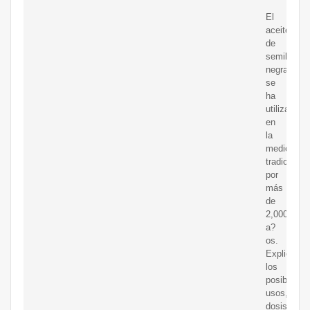
El
aceite
de
semilla
negra
se
ha
utilizado
en
la
medicina
tradicional
por
más
de
2,000
a?
os.
Explicamo
los
posibles
usos,
dosis