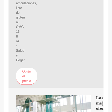
articulaciones,
libre
de
gluten
ni
OMG,
16
fl
oz
:
Salud
y
Hogar
Obtén
el
precio
Las
mejore
ofertas