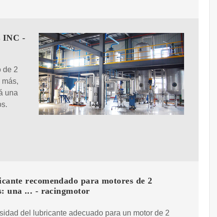
L INC -
 de 2
o más,
rá una
os.
ricante recomendado para motores de 2
: una ... - racingmotor
sidad del lubricante adecuado para un motor de 2