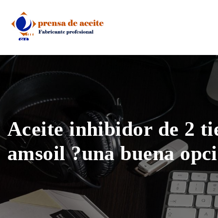
Skip
to
content
Aceite inhibidor de 2 t
amsoil ?una buena opci