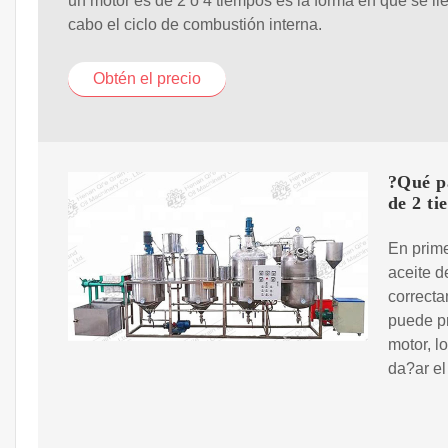
un motor es de 2 o 4 tiempos es la forma en que se ll
cabo el ciclo de combustión interna.
Obtén el precio
?Qué pa
de 2 t
En prime
aceite d
correcta
puede pr
motor, l
da?ar el