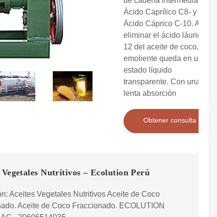
de cadena intermedia;
Ácido Caprílico C8- y
Ácido Cáprico C-10. Al
eliminar el ácido láurico C-
12 del aceite de coco, este
emoliente queda en un
estado líquido
transparente. Con una
lenta absorción
Obtener consulta
 Vegetales Nutritivos – Ecolution Perú
n: Aceites Vegetales Nutritivos Aceite de Coco
nado. Aceite de Coco Fraccionado. ECOLUTION