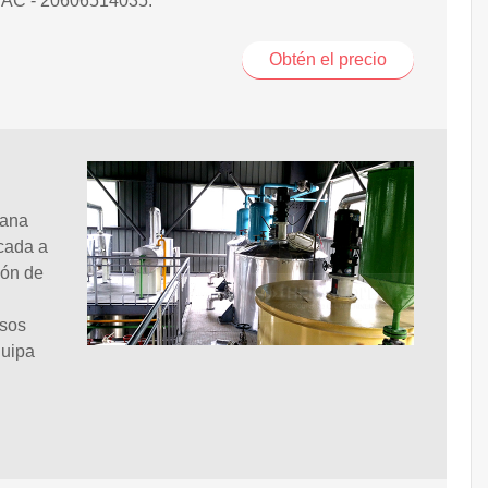
AC - 20606514035.
Obtén el precio
uana
cada a
ión de
esos
quipa