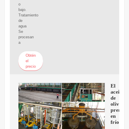
o
bajo.
Tratamiento
de
agua
Se
procesan
a
Obtén
el
precio
El
aceite
de
oliva
prensa
en
frío