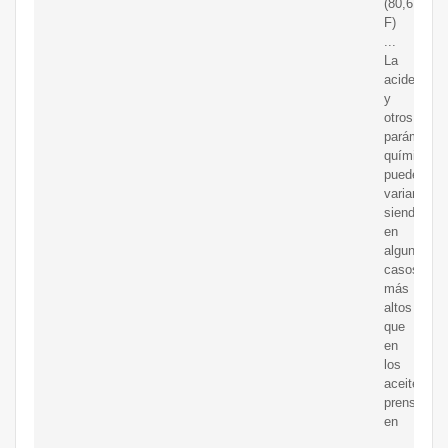
(80,6
F)
...
La
acidez
y
otros
parámetro
químicos
pueden
variar,
siendo
en
algunos
casos
más
altos
que
en
los
aceites
prensados
en