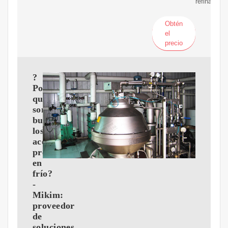
refinación,
Obtén
el
precio
?
Por
qué
son
buenos
los
aceites
prensados
en
frío?
-
Mikim:
proveedor
de
soluciones