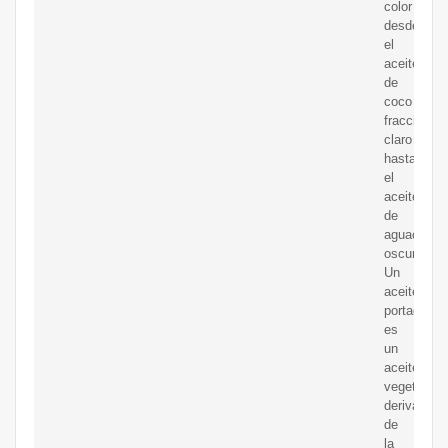
color
desde
el
aceite
de
coco
fraccionad
claro
hasta
el
aceite
de
aguacate
oscuro
Un
aceite
portador
es
un
aceite
vegetal
derivado
de
la