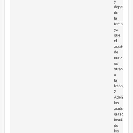
y
depende
de
la
temperatur
ya
que
el
aceite
de
nuez
es
susceptibl
a
la
fotooxidaci
2
Además,
los
ácidos
grasos
insaturado
de
los