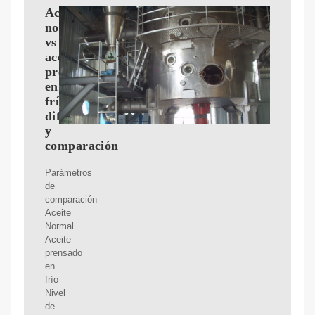
Aceite
normal
vs
aceite
prensado
en
frío:
diferencia
y
comparación
Parámetros
de
comparación
Aceite
Normal
Aceite
prensado
en
frío
Nivel
de