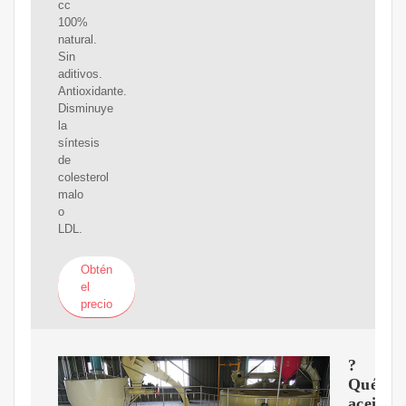
cc
100%
natural.
Sin
aditivos.
Antioxidante.
Disminuye
la
síntesis
de
colesterol
malo
o
LDL.
Obtén
el
precio
?
Qué
aceite