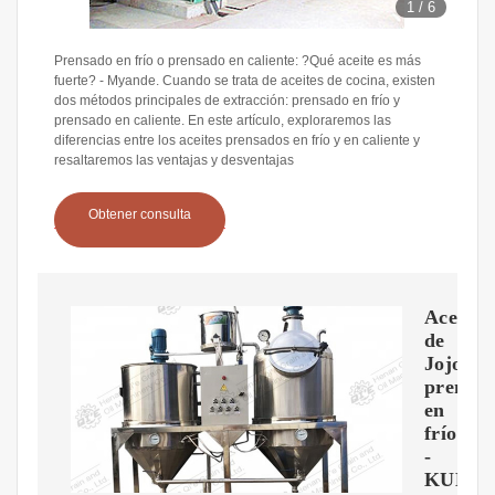
1
/
6
Prensado en frío o prensado en caliente: ?Qué aceite es más
fuerte? - Myande. Cuando se trata de aceites de cocina, existen
dos métodos principales de extracción: prensado en frío y
prensado en caliente. En este artículo, exploraremos las
diferencias entre los aceites prensados en frío y en caliente y
resaltaremos las ventajas y desventajas
Obtener consulta
Aceite
de
Jojoba
prensa
en
frío
-
KUMI