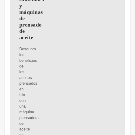
y
máquinas
de
prensado
de
aceite
Descubra
los
beneficios
de
los
aceites
prensados
en
frío
con
una
máquina
prensadora
de
aceite
en