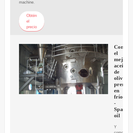
machine.
Obtén
el
precio
Compr
el
mejor
aceite
de
oliva
prensa
en
frío
-
Spanish
oil
Y
como