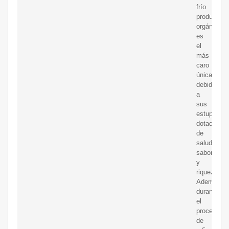
frío
producido
orgánicam
es
el
más
caro
únicament
debido
a
sus
estupenda
dotaciones
de
salud,
sabor
y
riqueza.
Además,
durante
el
proceso
de