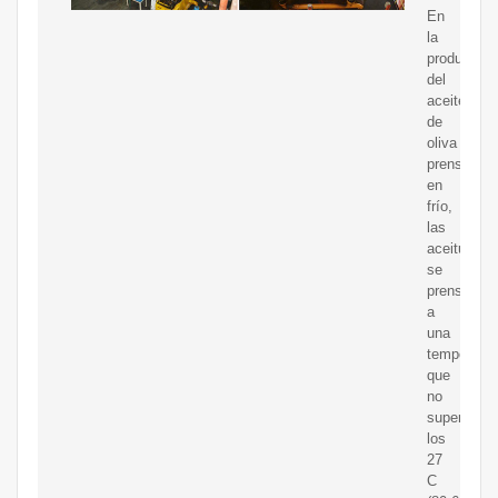
En
la
producción
del
aceite
de
oliva
prensado
en
frío,
las
aceitunas
se
prensan
a
una
temperatur
que
no
supera
los
27
C