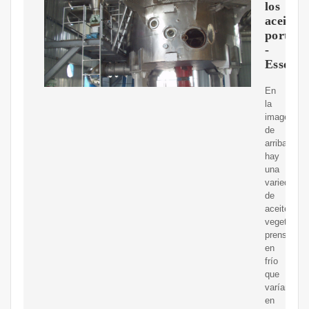
los
aceites
portado
-
Essenti
En
la
imagen
de
arriba
hay
una
variedad
de
aceites
vegetales
prensados
en
frío
que
varían
en