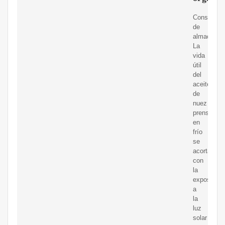
Consejos
de
almacenam
La
vida
útil
del
aceite
de
nuez
prensado
en
frío
se
acorta
con
la
exposición
a
la
luz
solar