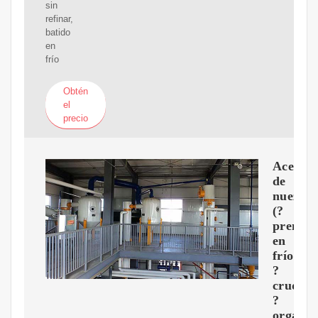
sin
refinar,
batido
en
frío
Obtén
el
precio
Aceite
de
nuez
(?
prensa
en
frío?,
?
crudo?,
?
orgánic