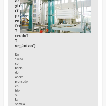
de
girasol
(?
prensado
en
frío?
?
crudo?
?
orgánico?)
En
Suiza
se
habla
de
aceite
prensado
en
frío
si
la
semilla