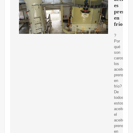
es
prensa
en
frío?
?
Por
qué
son
caros
los
aceites
prensados
en
frío?
De
todos
estos
aceites,
el
aceite
prensado
en