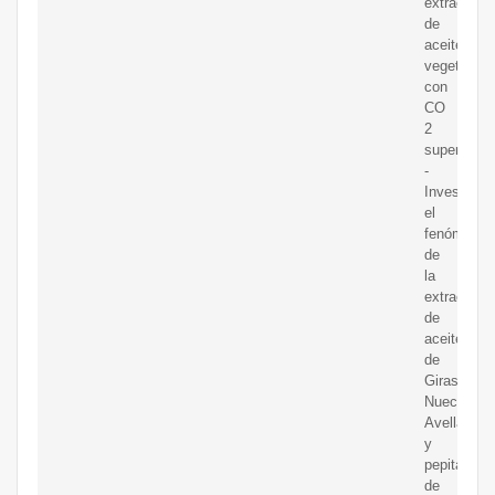
extracción
de
aceites
vegetales
con
CO
2
supercrític
-
Investigar
el
fenómeno
de
la
extracción
de
aceites
de
Girasol,
Nueces,
Avellanas
y
pepitas
de