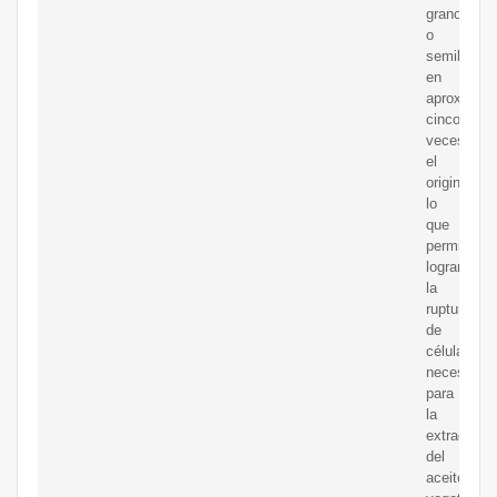
grano
o
semilla
en
aproximad
cinco
veces
el
original,
lo
que
permite
lograr
la
ruptura
de
células
necesarias
para
la
extracción
del
aceite