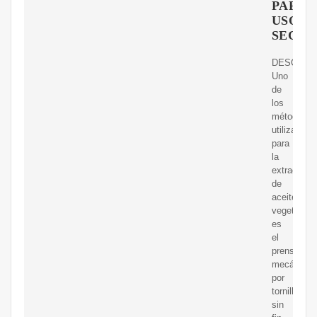
PARA
USO
SECOS
DESCRIPC
Uno
de
los
métodos
utilizados
para
la
extracción
de
aceites
vegetales
es
el
prensado
mecánico
por
tornillo
sin