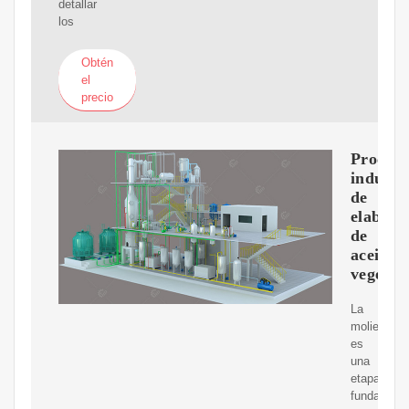
detallar
los
Obtén
el
precio
Proceso
industri
de
elabora
de
aceite
vegetal
La
molienda
es
una
etapa
fundament