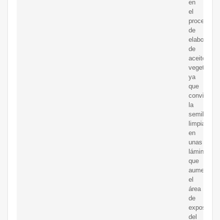
en
el
proceso
de
elaboració
de
aceite
vegetal,
ya
que
convierte
la
semilla
limpia
en
unas
láminas
que
aumentan
el
área
de
exposición
del