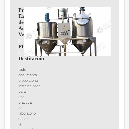
Practica
Extracción
de
Aceites
Vegetales
|
PDF
|
Destilación
Este
documento
proporciona
instrucciones
para
una
práctica
de
laboratorio
sobre
la