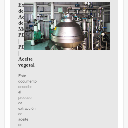
Extraccion
de
Aceite
de
Maiz
PDF
|
PDF
|
Aceite
vegetal
Este
documento
describe
el
proceso
de
extracción
de
aceite
de