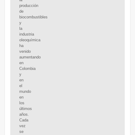
producción
de
biocombustibles
y
la
industria
oleoquímica
ha
venido
aumentando
en
Colombia
y
en
el
mundo
en
los
últimos
años.
Cada
vez
se