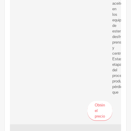
aceite
en
los
equipos
de
esterilizaci
desfrutació
prensado
y
centrifugac
Estas
etapas
del
proceso
producen
pérdidas
que
Obtén
el
precio