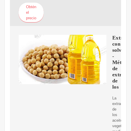
Obtén
el
precio
Extracc
con
solvent
-
Método
de
extracc
de
los
La
extracción
de
los
aceites
vegetales