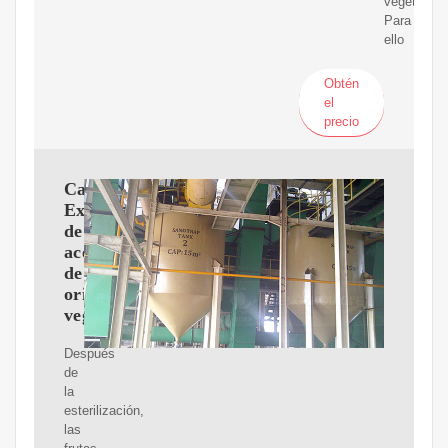
vegetal.
Para
ello
Obtén
el
precio
Cap.2
Extracción
de
aceite
de
origen
vegetal
Después
de
la
esterilización,
las