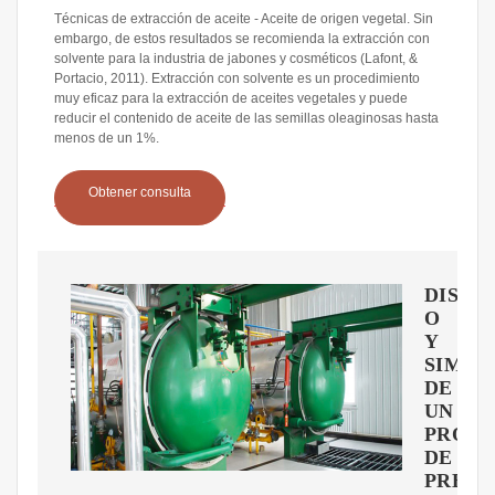
Técnicas de extracción de aceite - Aceite de origen vegetal. Sin
embargo, de estos resultados se recomienda la extracción con
solvente para la industria de jabones y cosméticos (Lafont, &
Portacio, 2011). Extracción con solvente es un procedimiento
muy eficaz para la extracción de aceites vegetales y puede
reducir el contenido de aceite de las semillas oleaginosas hasta
menos de un 1%.
Obtener consulta
DISE?
O
Y
SIMUL
DE
UN
PROTO
DE
PRENS