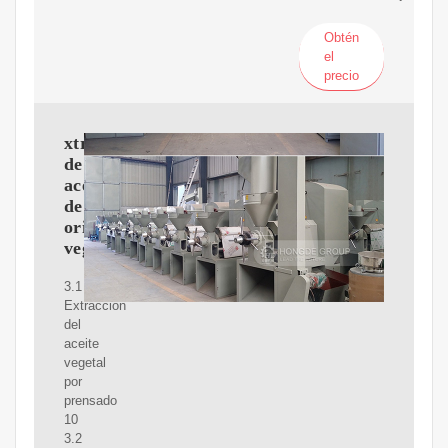
Obtén
el
precio
xtracción
de
aceites
de
origen
vegetal
3.1
Extracción
del
aceite
vegetal
por
prensado
10
3.2