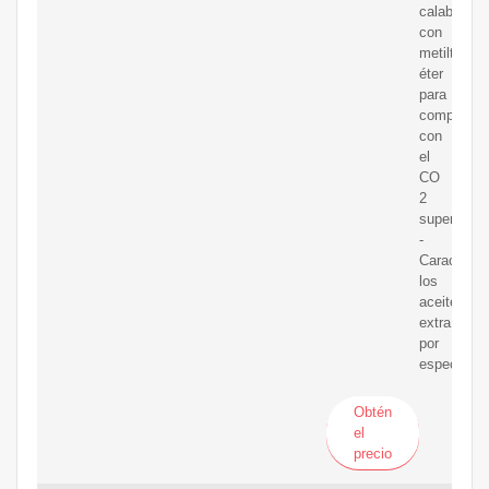
calabaza
con
metiltertbut
éter
para
comparar
con
el
CO
2
supercrític
-
Caracteriz
los
aceites
extraídos
por
espectrosc
Obtén
el
precio