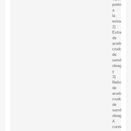
preliminar
a
la
extracción
2)
Extracción
de
aceite
crudo
de
semilla
oleaginosa
y
3)
Refinación
de
aceite
crudo
de
semilla
oleaginosa
A
continuaci