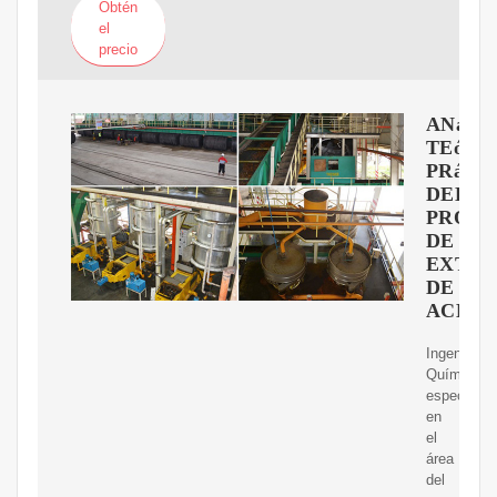
Obtén
el
precio
ANáLIS
TEóRI
PRáCT
DEL
PROC
DE
EXTRA
DE
ACEIT
Ingeniería
Química,
específica
en
el
área
del