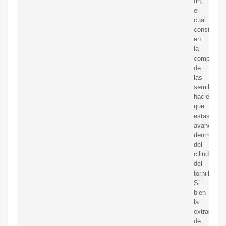
fin,
el
cual
consiste
en
la
compresió
de
las
semillas
haciendo
que
estas
avancen
dentro
del
cilindro
del
tornillo.
Si
bien
la
extracción
de