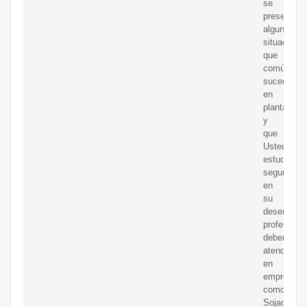
se
presentan
algunas
situacione
que
comúnmen
suceden
en
planta
y
que
Ustedes,
estudiante
seguramen
en
su
desempeñ
profesional
deberán
atender
en
empresas
como
Sojaoil.