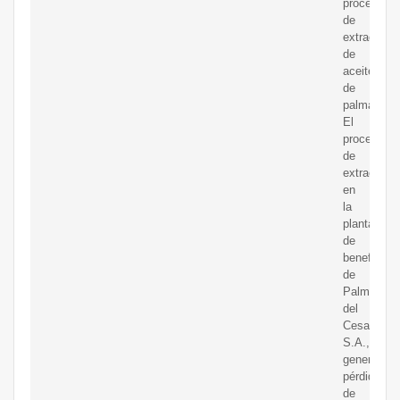
proceso
de
extracción
de
aceite
de
palma.
El
proceso
de
extracción
en
la
planta
de
beneficio
de
Palmas
del
Cesar
S.A.,
genera
pérdidas
de