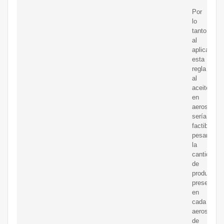
Por
lo
tanto,
al
aplicar
esta
regla
al
aceite
en
aerosol,
sería
factible
pesar
la
cantidad
de
producto
presente
en
cada
aerosol
de