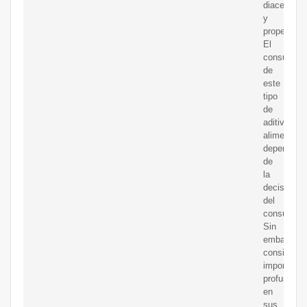
diacetilo
y
propelente
El
consumo
de
este
tipo
de
aditivos
alimentari
depende
de
la
decisión
del
consumidor
Sin
embargo,
considera
importante
profundizar
en
sus