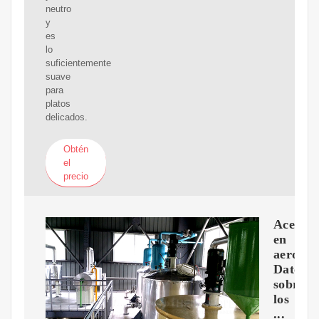
neutro
y
es
lo
suficientemente
suave
para
platos
delicados.
Obtén
el
precio
Aceite
en
aerosol.
Datos
sobre
los
...