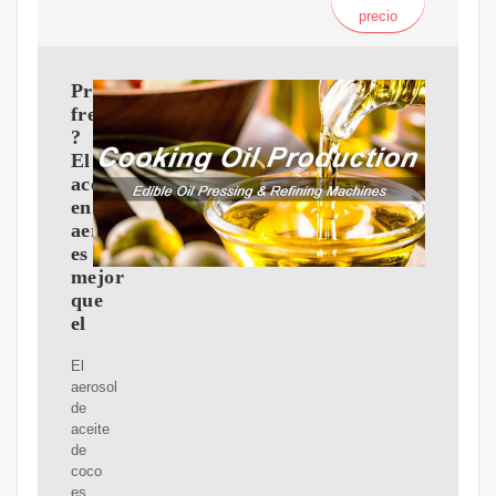
precio
Preguntas
frecuentes:
?
El
aceite
en
aerosol
es
mejor
que
el
El
aerosol
de
aceite
de
coco
es