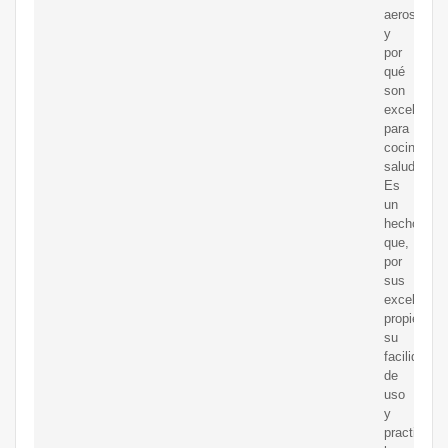
aerosol
y
por
qué
son
excelentes
para
cocinar
saludable.
Es
un
hecho
que,
por
sus
excelentes
propiedade
su
facilidad
de
uso
y
practicidad