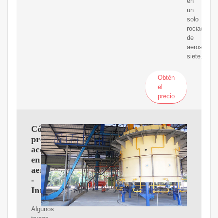
en
un
solo
rociador
de
aerosol:
siete.
Obtén
el
precio
Cómo
preparar
aceite
en
aerosol
-
Innatia.com
Algunos