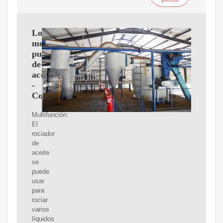
Los
mejores
pulverizadores
de
aceite
-
Cocina21.com
Multifunción:
El
rociador
de
aceite
se
puede
usar
para
rociar
varios
líquidos