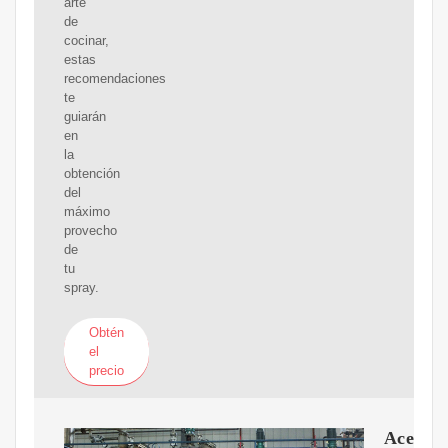
arte
de
cocinar,
estas
recomendaciones
te
guiarán
en
la
obtención
del
máximo
provecho
de
tu
spray.
Obtén
el
precio
Aceite