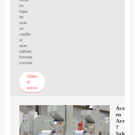
en
lugar
de
usar
un
cepillo
al
asar,
saltear,
hornear,
cocinar.
Obtén
el
precio
Aceite
en
Aeroso
?
Saludab