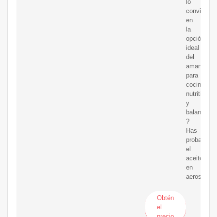
lo
convierten
en
la
opción
ideal
del
amante
para
cocinar
nutritiva
y
balancead
?
Has
probado
el
aceite
en
aerosol?
Obtén
el
precio