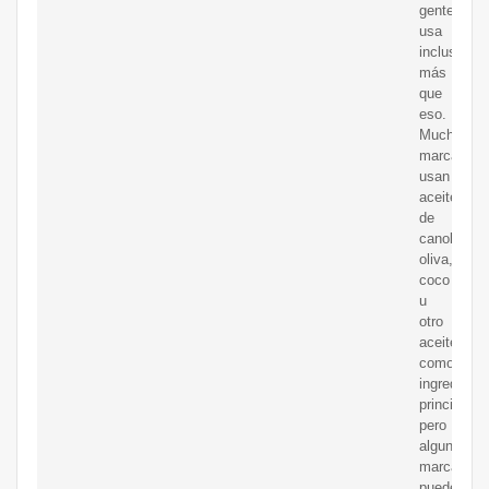
gente
usa
incluso
más
que
eso.
Muchas
marcas
usan
aceite
de
canola,
oliva,
coco
u
otro
aceite
como
ingrediente
principal,
pero
algunas
marcas
pueden