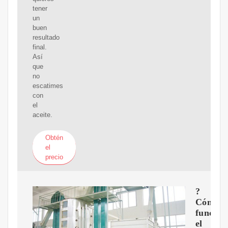
tener
un
buen
resultado
final.
Así
que
no
escatimes
con
el
aceite.
Obtén
el
precio
?
Cómo
funcion
el