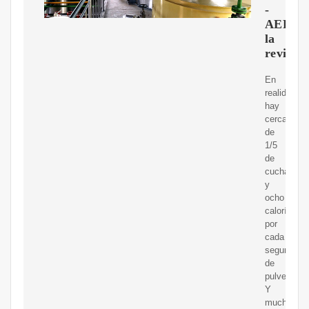
-
AERO
la
revista
En
realidad,
hay
cerca
de
1/5
de
cucharadit
y
ocho
calorías
por
cada
segundo
de
pulverizaci
Y
mucha