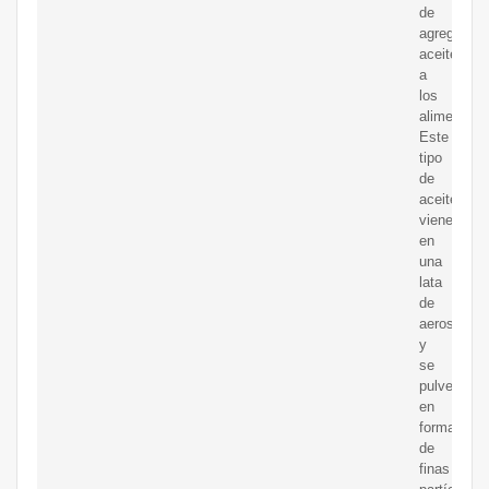
de
agregar
aceite
a
los
alimentos.
Este
tipo
de
aceite
viene
en
una
lata
de
aerosol
y
se
pulveriza
en
forma
de
finas