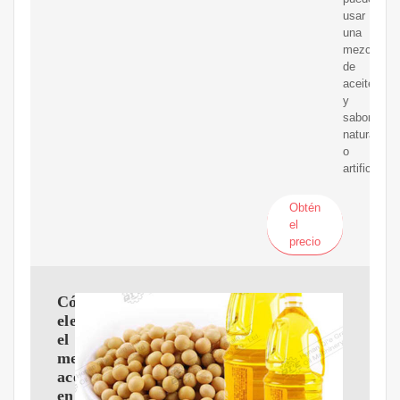
usar
una
mezcla
de
aceites
y
saborizant
naturales
o
artificiales.
Obtén
el
precio
Cómo
elegir
el
mejor
aceite
en