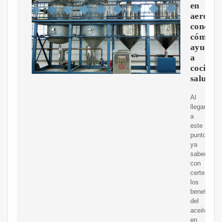
en
aerosol
conoce
cómo
ayuda
a
cocinar
saludab
Al
llegar
a
este
punto
ya
sabemos
con
certeza
los
beneficios
del
aceite
en