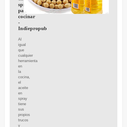
spray
para
cocinar
-
Indiepropub
Al
igual
que
cualquier
herramienta
en
la
cocina,
el
aceite
en
spray
tiene
sus
propios
trucos
y