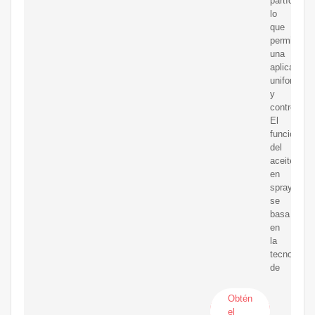
partículas,
lo
que
permite
una
aplicación
uniforme
y
controlada.
El
funcionami
del
aceite
en
spray
se
basa
en
la
tecnología
de
Obtén
el