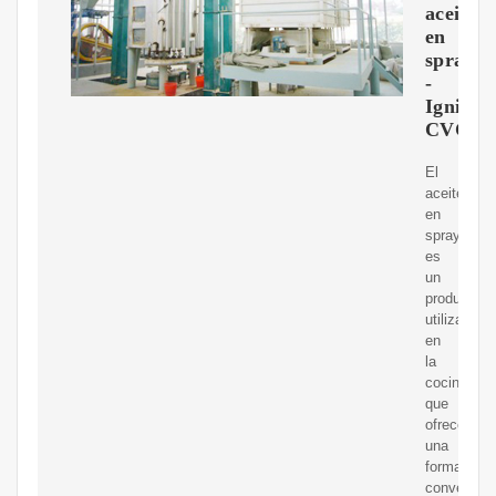
aceite
en
spray?
-
Ignifug
CVC
El
aceite
en
spray
es
un
producto
utilizado
en
la
cocina
que
ofrece
una
forma
convenient