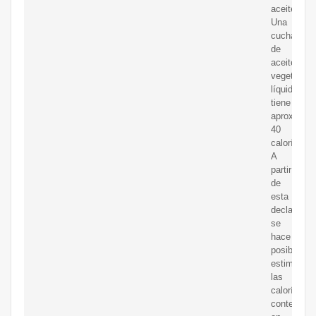
aceite.
Una
cucharada
de
aceite
vegetal
líquido
tiene
aproximad
40
calorías.
A
partir
de
esta
declaració
se
hace
posible
estimar
las
calorías
contenidas