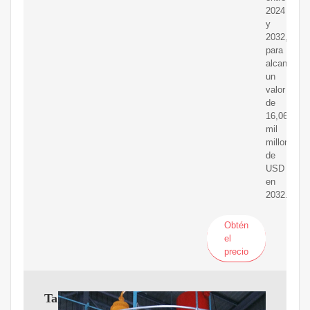
2024
y
2032,
para
alcanzar
un
valor
de
16,06
mil
millones
de
USD
en
2032.
Obtén
el
precio
Tama?