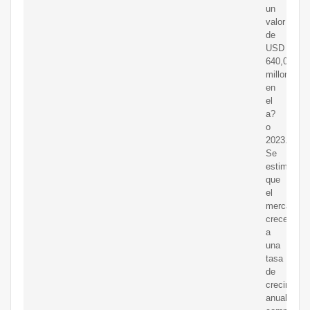
un
valor
de
USD
640,09
millones
en
el
a?
o
2023.
Se
estima
que
el
mercado
crecerá
a
una
tasa
de
crecimient
anual