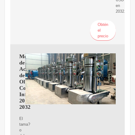
en
2032.
Obtén
el
precio
Mercado
de
Aceite
de
Oliva,
Consumo,
Informe
2024-
2032
El
tama?
o