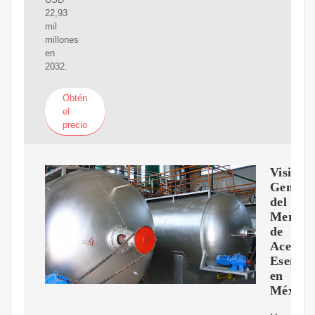
22,93
mil
millones
en
2032.
Obtén
el
precio
Visión
Genera
del
Mercad
de
Aceites
Esencia
en
México