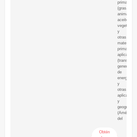
prima
(grasa
animal,
aceite
vegetal
y
otras
materias
primas),
aplicación
(transporte
generación
de
energía
y
otras
aplicacion
y
geografía
(América
del
Obtén