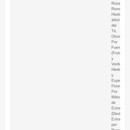
Rosa,
Romero,
Hierbabuen
árbol
del
Té,
Otros);
Por
Fuente
(Frutas
y
Verduras,
Hierbas
y
Especias,
Flores);
Por
Método
de
Extracción
(Destilació
Extracción
por