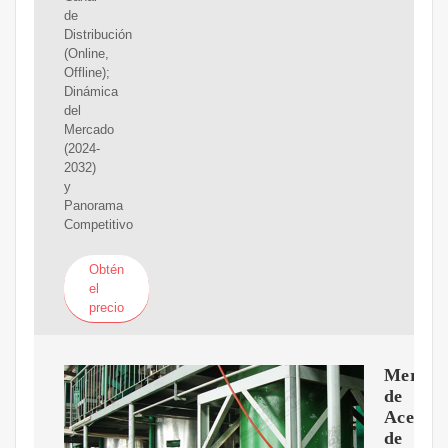
de
Distribución
(Online,
Offline);
Dinámica
del
Mercado
(2024-
2032)
y
Panorama
Competitivo
Obtén
el
precio
Mercad
de
Aceite
de