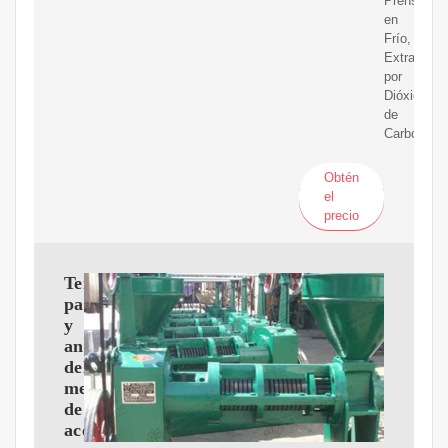
Prensado
en
Frío,
Extracción
por
Dióxido
de
Carbono
Obtén
el
precio
Tendencias,
participación
y
análisis
del
mercado
de
aceites