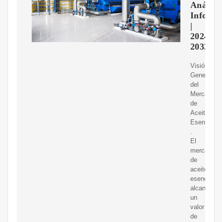
Análisis
Inform
|
2024-
2032
Visión
General
del
Mercado
de
Aceites
Esenciales
.
El
mercado
de
aceites
esenciales
alcanzó
un
valor
de