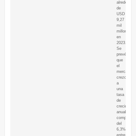
alrededor
de
USD
9,27
mil
millones
en
2023.
Se
prevé
que
el
mercado
crezca
a
una
tasa
de
crecimient
anual
compuesta
del
6,3%
entre