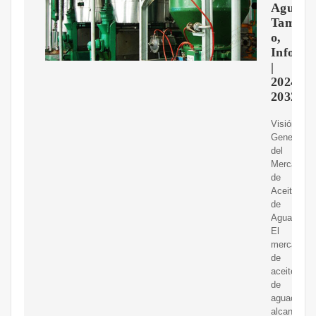
Aguacat
Tama?
o,
Inform
|
2024-
2032
Visión
General
del
Mercado
de
Aceite
de
Aguacate.
El
mercado
de
aceite
de
aguacate
alcanzó