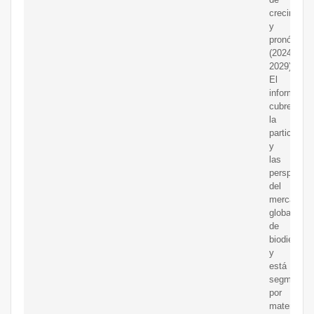
crecimient
y
pronóstico
(2024-
2029)
El
informe
cubre
la
participaci
y
las
perspectiv
del
mercado
global
de
biodiesel
y
está
segmentad
por
materia