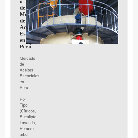
o
del
Mercado
de
Aceites
Esenciales
en
Perú
Mercado
de
Aceites
Esenciales
en
Perú
–
Por
Tipo
(Cítricos,
Eucalipto,
Lavanda,
Romero,
árbol