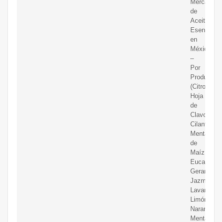
Mercado
de
Aceites
Esenciales
en
México
–
Por
Producto
(Citronela,
Hoja
de
Clavo,
Cilantro,
Menta
de
Maíz,
Eucalipto,
Geranio,
Jazmín,
Lavanda,
Limón,
Naranja,
Menta,