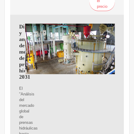
el
precio
Dinámica
y
análisis
del
mercado
de
prensas
hidráulicas
2031
El
"Análisis
del
mercado
global
de
prensas
hidráulicas
hasta