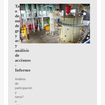
Tama?
o
del
mercado
de
grasas
y
aceites
y
análisis
de
acciones
-
Informe
Análisis
de
participación
y
tama?
o