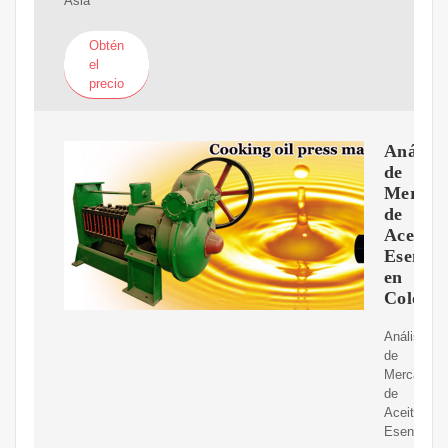
Asia
Obtén
el
precio
Análisi
de
Mercad
de
Aceites
Esencia
en
Colomb
Análisis
de
Mercado
de
Aceites
Esenciales