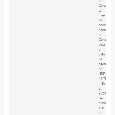
en
Colombia.
El
mercado
de
aceites
esenciales
en
Colombia
alcanzó
un
valor
de
alrededor
de
USD
42,79
millones
en
2023.
Se
prevé
que
el