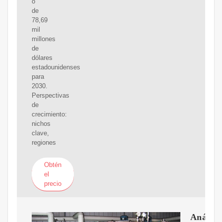
o
de
78,69
mil
millones
de
dólares
estadounidenses
para
2030.
Perspectivas
de
crecimiento:
nichos
clave,
regiones
Obtén
el
precio
Análisi