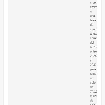
mercado
crezca
a
una
tasa
de
crecimient
anual
compuesta
del
6,3%
entre
2024
y
2032,
para
alcanzar
un
valor
de
74,15
millones
de
USD