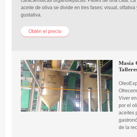
características organolépticas. Fases de una cata. La
aceite de oliva se divide en tres fases: visual, olfativa 
gustativa.
Obtén el precio
Masía C
Tallere
OleoExpe
Ofrecemo
Viver en
por el o
aceites 
gastronó
de la re