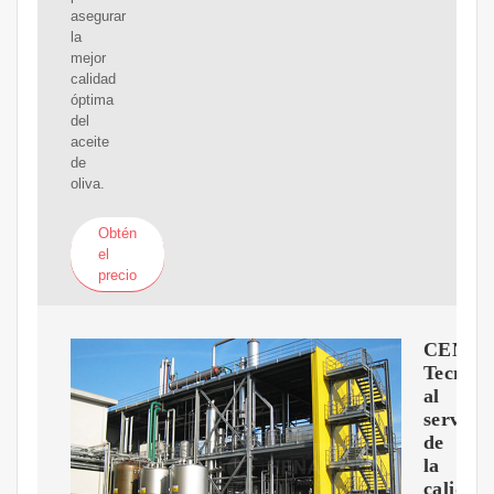
asegurar
la
mejor
calidad
óptima
del
aceite
de
oliva.
Obtén
el
precio
CENTR
Tecnolo
al
servicio
de
la
calidad