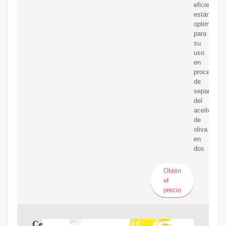
eficientes
están
optimizado
para
su
uso
en
procesos
de
separación
del
aceite
de
oliva
en
dos
Obtén
el
precio
Centrífugas