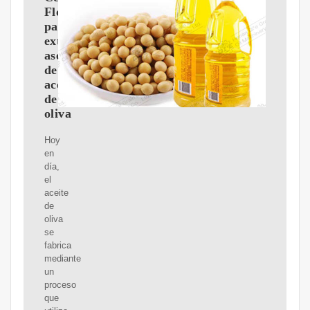
Flottweg
para
extracción
asequible
de
aceite
de
oliva
Hoy
en
día,
el
aceite
de
oliva
se
fabrica
mediante
un
proceso
que