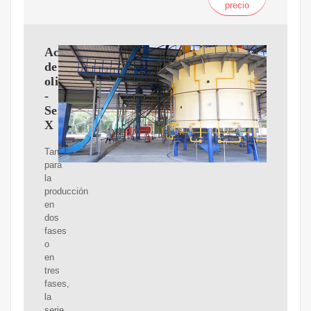
precio
Aceite
de
oliva
-
Serie
X
Tanto
para
la
producción
en
dos
fases
o
en
tres
fases,
la
serie