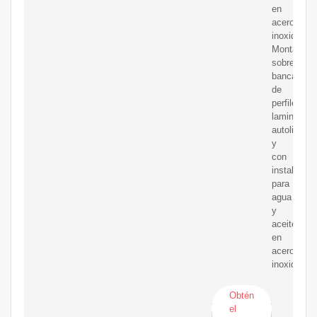
en
acero
inoxidable.
Montada
sobre
bancada
de
perfiles
laminados,
autolimpia
y
con
instalación
para
agua
y
aceite
en
acero
inoxidable.
Obtén
el