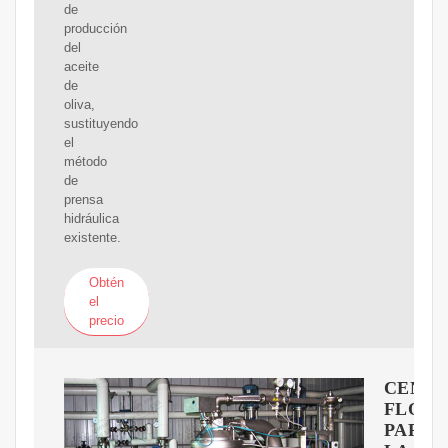
de
producción
del
aceite
de
oliva,
sustituyendo
el
método
de
prensa
hidráulica
existente.
Obtén
el
precio
CENTR
FLOT
PARA