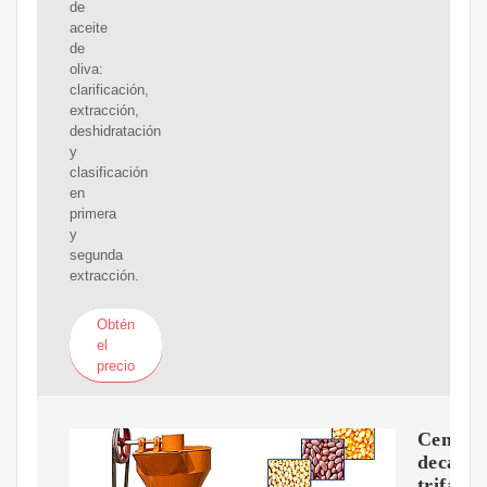
de
aceite
de
oliva:
clarificación,
extracción,
deshidratación
y
clasificación
en
primera
y
segunda
extracción.
Obtén
el
precio
Centríf
decant
trifásic