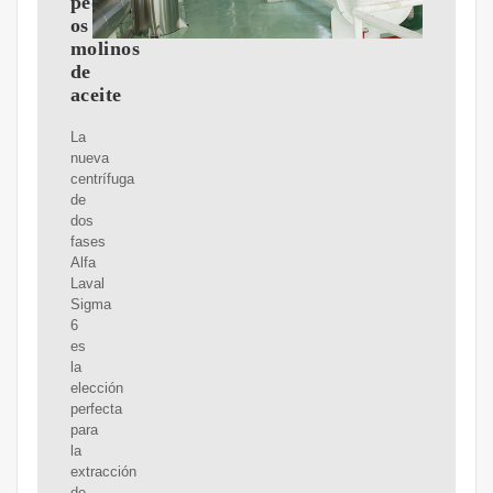
peque?
os
molinos
de
aceite
La
nueva
centrífuga
de
dos
fases
Alfa
Laval
Sigma
6
es
la
elección
perfecta
para
la
extracción
de