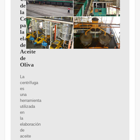
de
la
Centrífuga
para
la
elaboración
de
Aceite
de
Oliva
La
centrífuga
es
una
herramienta
utilizada
en
la
elaboración
de
aceite