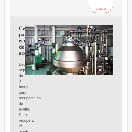
el
precio
Centrífugas
para
recuperación
de
aceite
Decantadores
separadores
de
3
fases
para
recuperación
de
aceite.
Para
recuperar
el
aceite