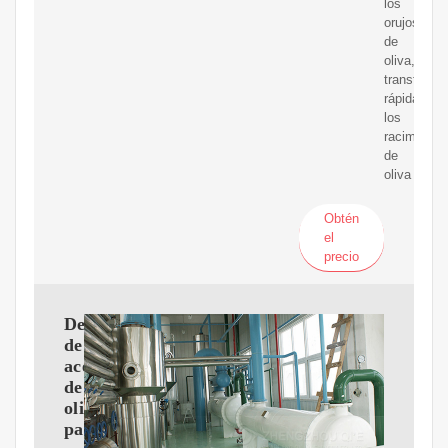
los
orujos
de
oliva,
transforma
rápidamen
los
racimos
de
oliva
Obtén
el
precio
Decanter
de
aceite
de
oliva
para