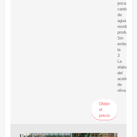
poca
cantidad
de
agua
residual
producida.
Sin
embargo,
la
3
La
elaboració
del
aceite
de
oliva
Obtén
el
precio
Uso