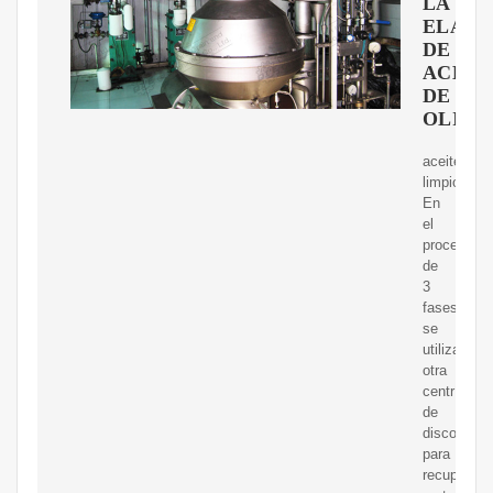
LA
ELABO
DE
ACEIT
DE
OLIVA
aceite
limpio.
En
el
proceso
de
3
fases,
se
utiliza
otra
centrífuga
de
discos
para
recuperar