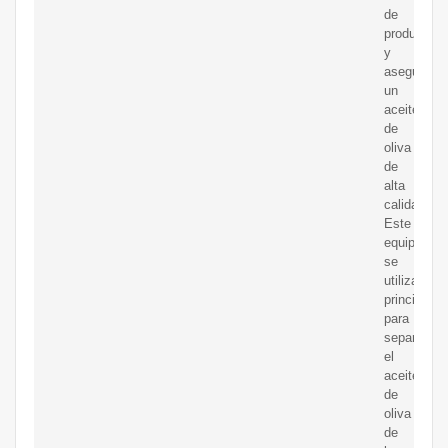
de
producción
y
asegura
un
aceite
de
oliva
de
alta
calidad.
Este
equipo
se
utiliza
principalm
para
separar
el
aceite
de
oliva
de