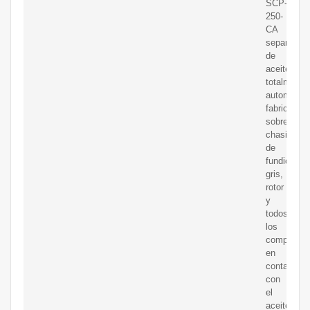
SCP-
250-
CA
separadora
de
aceite
totalmente
automatiza
fabricada
sobre
chasis
de
fundición
gris,
rotor
y
todos
los
component
en
contacto
con
el
aceite