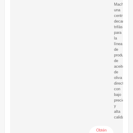
Machinery
una
centrífuga
decantado
trifásica
para
la
línea
de
producción
de
aceite
de
oliva
directamen
con
bajo
precio
y
alta
calidad.
Obtén