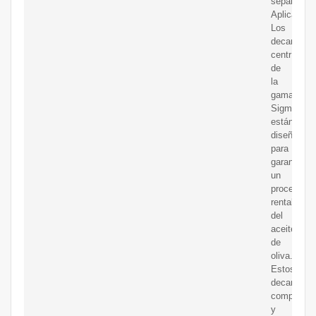
separación
Aplicación
Los
decanters
centrífugo
de
la
gama
Sigma
están
diseñados
para
garantizar
un
procesami
rentable
del
aceite
de
oliva.
Estos
decanters
compactos
y