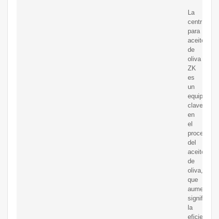
La
centrífuga
para
aceite
de
oliva
ZK
es
un
equipo
clave
en
el
procesami
del
aceite
de
oliva,
que
aumenta
significat
la
eficiencia