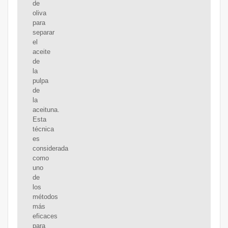
de
oliva
para
separar
el
aceite
de
la
pulpa
de
la
aceituna.
Esta
técnica
es
considerada
como
uno
de
los
métodos
más
eficaces
para