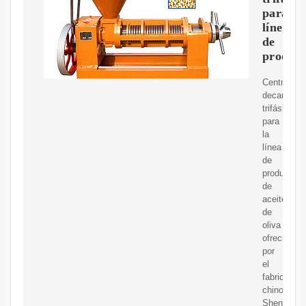
para
línea
de
producc
Centrífuga
decantado
trifásica
para
la
línea
de
producción
de
aceite
de
oliva
ofrecida
por
el
fabricante
chino
Shenzhou