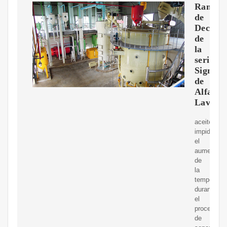
Rango
de
Decante
de
la
serie
Sigma
de
Alfa
Laval
aceite
impidiendo
el
aumento
de
la
temperatur
durante
el
proceso
de