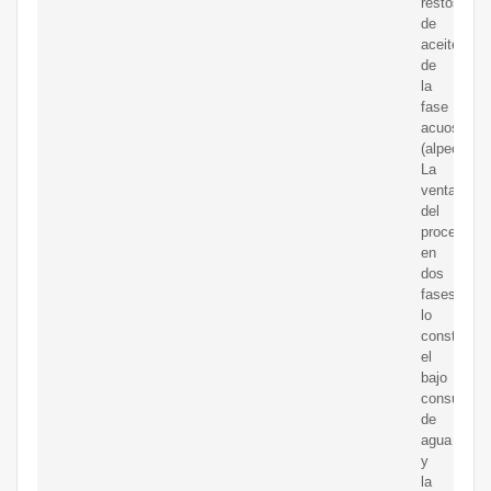
restos
de
aceite
de
la
fase
acuosa
(alpechín).
La
ventaja
del
proceso
en
dos
fases
lo
constituye
el
bajo
consumo
de
agua
y
la