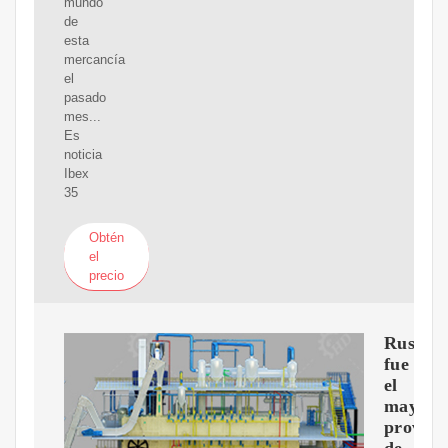
mundo
de
esta
mercancía
el
pasado
mes...
Es
noticia
Ibex
35
Obtén
el
precio
Rusia
fue
el
mayor
provee
de