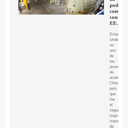
podía
competi
con
EE.UU.
Estados
Unidos
es
uno
de
los
proveedor
de
aceitede
China,
país
que
fue
el
segundo
mayor
importador
de