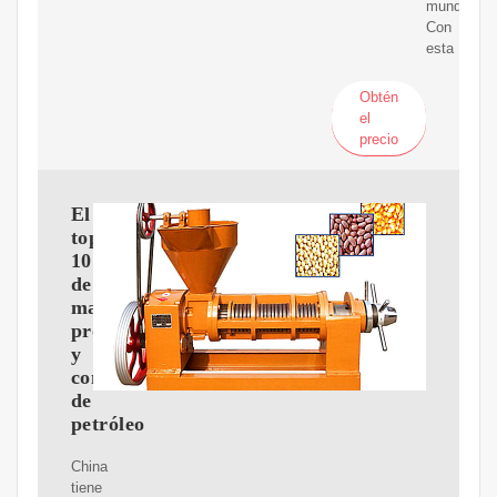
mundo.
Con
esta
Obtén
el
precio
El
top
10
de
mayores
productores
y
consumidores
de
petróleo
China
tiene