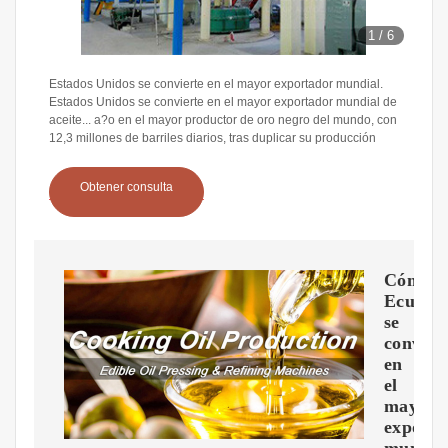
1
/
6
Estados Unidos se convierte en el mayor exportador mundial.
Estados Unidos se convierte en el mayor exportador mundial de
aceite... a?o en el mayor productor de oro negro del mundo, con
12,3 millones de barriles diarios, tras duplicar su producción
Obtener consulta
Cómo
Ecuado
se
convirt
en
el
mayor
exporta
mundia