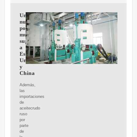
Una
nueva
potencia
mundial
superará
a
Estados
Unidos
y
China
Además,
las
importaciones
de
aceitecrudo
ruso
por
parte
de