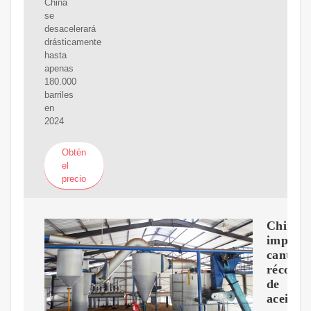
China
se
desacelerará
drásticamente
hasta
apenas
180.000
barriles
en
2024
Obtén
el
precio
China
import
cantida
récord
de
aceitec