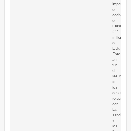
importacio
de
aceitecrud
de
China
(2,1
millones
de
b/d).
Este
aumento
fue
el
resultado
de
los
descuento
relacionad
con
las
sanciones
y
los