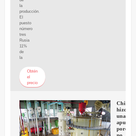
la
producción.
El
puesto
número
tres
Rusia
11%
de
la
Obtén
el
precio
China
hizo
una
apuesta
porque
no