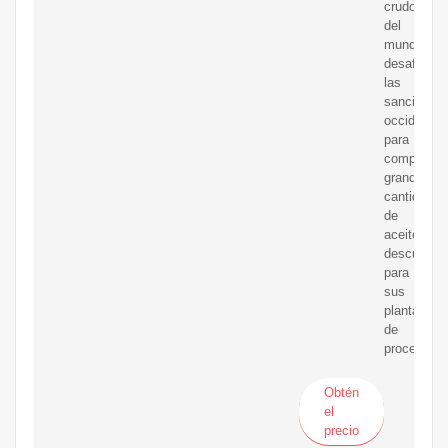
crudo
del
mundo
desafió
las
sanciones
occidental
para
comprar
grandes
cantidades
de
aceitecon
descuento
para
sus
plantas
de
procesamie
Obtén
el
precio