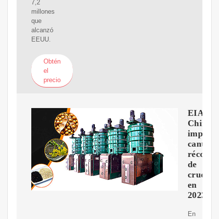
7,2
millones
que
alcanzó
EEUU.
Obtén
el
precio
EIA:
China
import
cantida
récord
de
crudo
en
2023
En