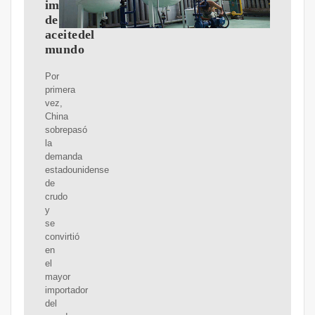
importador
de
aceitedel
mundo
Por
primera
vez,
China
sobrepasó
la
demanda
estadounidense
de
crudo
y
se
convirtió
en
el
mayor
importador
del