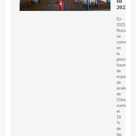
en
2023
En
2023,
Rusia
se
convirtió
en
la
principal
fuente
de
importacio
de
aceitecrud
de
China,
suministra
el
19
%
de
las