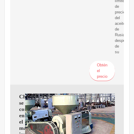
límites
de
precios
del
aceitecrud
de
Rusia
después
de
su
Obtén
el
precio
China
se
convierte
en
el
mayor