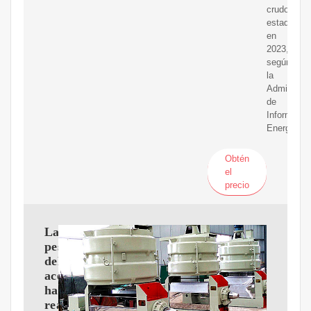
crudo
estadouni
en
2023,
según
la
Administra
de
Informació
Energética
Obtén
el
precio
La
pesadilla
del
aceitese
hace
realidad: