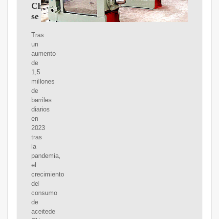
China
se
Tras
un
aumento
de
1,5
millones
de
barriles
diarios
en
2023
tras
la
pandemia,
el
crecimiento
del
consumo
de
aceitede