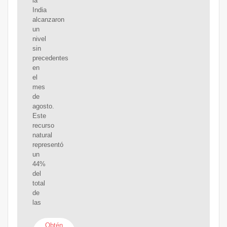
la
India
alcanzaron
un
nivel
sin
precedentes
en
el
mes
de
agosto.
Este
recurso
natural
representó
un
44%
del
total
de
las
Obtén