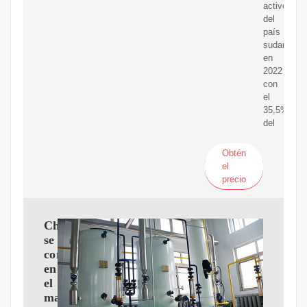
activo
del
país
sudameric
en
2022
con
el
35,5%
del
Obtén
el
precio
China
se
convierte
en
el
mayor