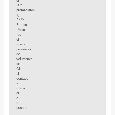
en
2021
promediaron
1,2
Bcf/d.
Estados
Unidos
fue
el
mayor
proveedor
de
volúmenes
de
GNL
al
contado
a
China
el
a?
o
pasado.