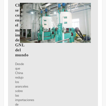
China
se
convierte
en
el
mayor
importador
de
GNL
del
mundo
Desde
que
China
redujo
los
aranceles
sobre
las
importaciones
de