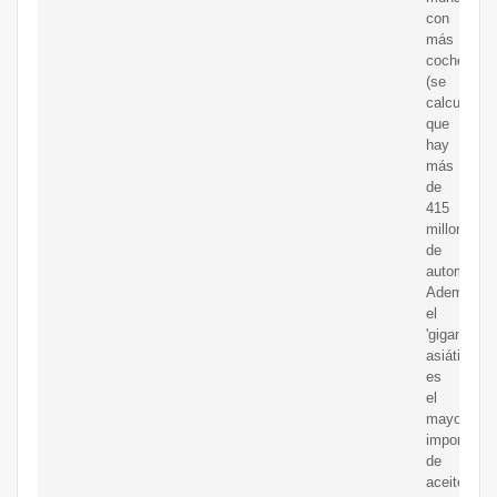
con
más
coches
(se
calcula
que
hay
más
de
415
millones
de
automóvile
Además,
el
'gigante
asiático'
es
el
mayor
importador
de
aceitedel