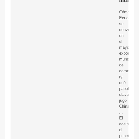
Cómo
Ecuador
se
convirtió
en
el
mayor
exportador
mundial
de
camarones
(y
qué
papel
clave
jugó
China)
...
El
aceitefue
el
principal