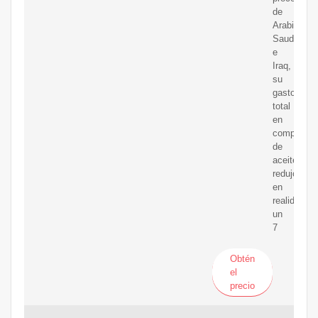
de
Arabia
Saudita
e
Iraq,
su
gasto
total
en
compras
de
aceitese
redujo
en
realidad
un
7
Obtén
el
precio