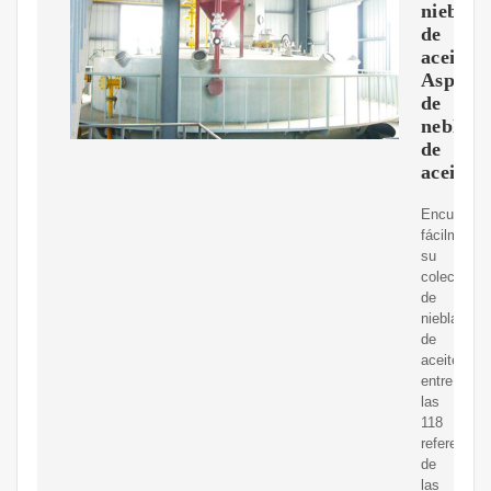
niebla
de
aceite,
Aspira
de
neblina
de
aceite
Encuentre
fácilmente
su
colector
de
niebla
de
aceite
entre
las
118
referencias
de
las