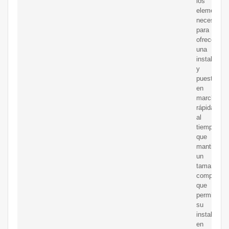
los
elementos
necesarios
para
ofrecer
una
instalación
y
puesta
en
marcha
rápida,
al
tiempo
que
mantiene
un
tamaño
compacto
que
permite
su
instalación
en