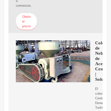
o
corrosivos.
Obtén
el
precio
Colecto
de
Neblina
de
Aceite
Centrif
|
Solucio
El
colector
Centrifugal
Donaldson
Torit®