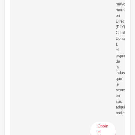
mayores
marcas
en
DirectIndus
(PLYMOVE
Camfil,
Donaldson
),
el
especialist
de
la
industria
que
le
acompañar
en
sus
adquisicio
profesional
Obtén
el