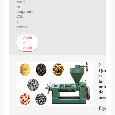
aceite
en
maquinaria
CNC
y
durante
Obtén
el
precio
?
Qué
es
la
neblina
de
aceite?
|
Plymov