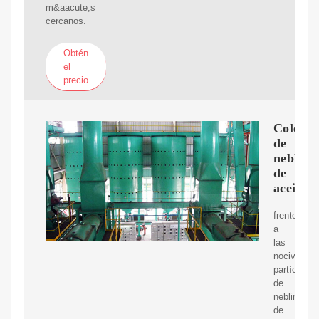
m&aacute;s
cercanos.
Obtén
el
precio
Colecto
de
neblina
de
aceite
frente
a
las
nocivas
partículas
de
neblina
de