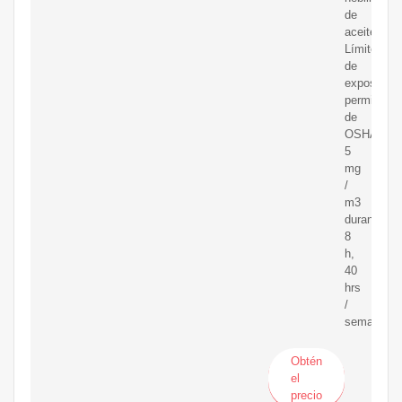
de
aceite.
Límite
de
exposición
permisible
de
OSHA:
5
mg
/
m3
durante
8
h,
40
hrs
/
semana
Obtén
el
precio