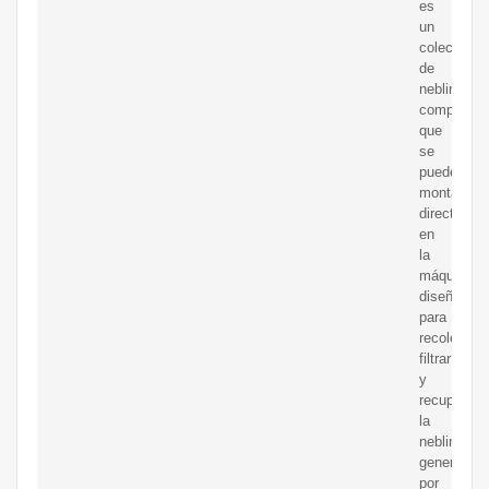
es
un
colector
de
neblina
compacto,
que
se
puede
montar
directamen
en
la
máquina,
diseñado
para
recolectar,
filtrar
y
recuperar
la
neblina
generada
por