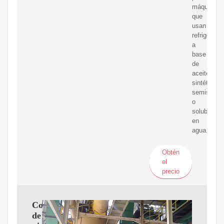
máquinas
que
usan
refrigerant
a
base
de
aceite,
sintéticos,
semisintét
o
solubles
en
agua.
Obtén
el
precio
Colectores
de