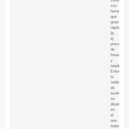
contacto
con
herramient
que
giran
rápidamen
(p.
ej.
procedimie
de
fresado
y
taladrado).
Entonces
la
neblina
de
aceite
se
dispersa
en
el
aire.
Además