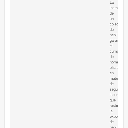
La
instalación
de
un
colector
de
neblina
garantiza
el
cumplimie
de
normas
oficiales
en
materia
de
seguridad
laboral
que
restringen
la
exposición
de
neblina