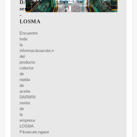
DARWIN
series
-
LOSMA
Encuentre
toda
la
informaci&oacute;n
del
producto:
colector
de
niebla
de
aceite
DARWIN
series
de
la
empresa
LOSMA.
P&oacute;ngase