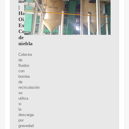
niebla
|
Handte
Oil
Expert
Colector
de
niebla
Colector
de
fluidos
con
bomba
de
recirculación:
se
utiliza
si
la
descarga
por
gravedad