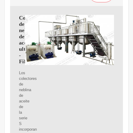
Colectores
de
neblina
de
aceite
ultracompactos
-
Filtermist
Los
colectores
de
neblina
de
aceite
de
la
serie
S
incorporan