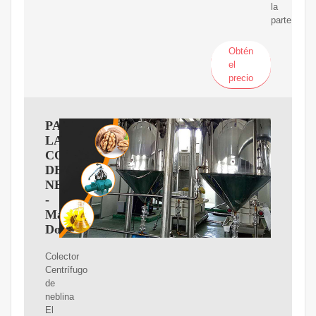
la
parte
Obtén
el
precio
PARA
LA
COLECCIÓN
DE
NEBLINAS
-
Marketing
Donaldson
Colector
Centrífugo
de
neblina
El