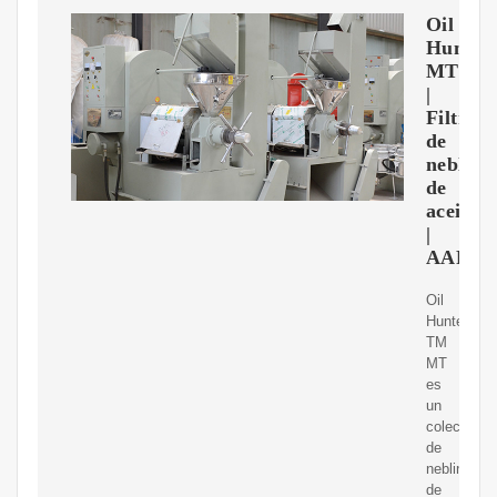
Oil
Hunter
MT
|
Filtrac
de
neblina
de
aceite
|
AAF
Oil
Hunter
TM
MT
es
un
colector
de
neblina
de