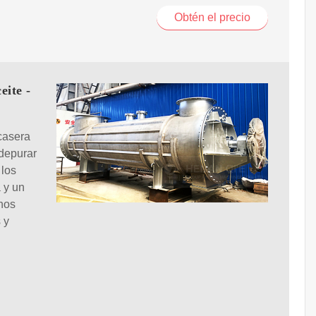
Obtén el precio
eite -
casera
 depurar
 los
 y un
rnos
 y