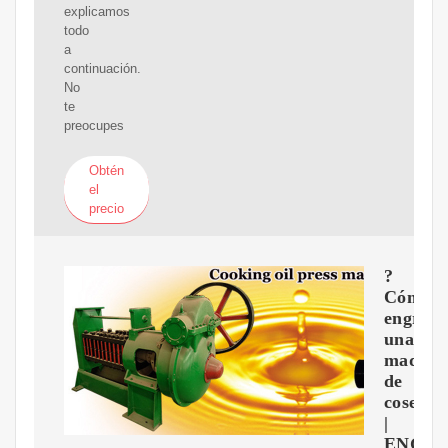
explicamos
todo
a
continuación.
No
te
preocupes
Obtén
el
precio
?
Cómo
engrasa
una
maquin
de
coser?
|
ENGRA