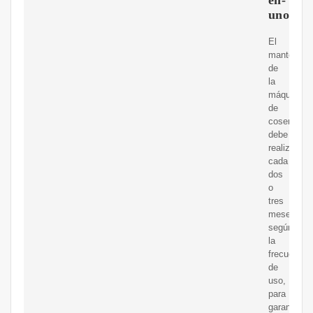
uno
El
mantenimi
de
la
máquina
de
coser
debe
realizarse
cada
dos
o
tres
meses,
según
la
frecuencia
de
uso,
para
garantizar