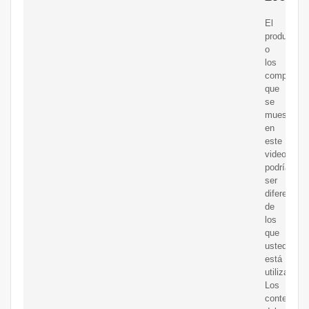
El
producto
o
los
component
que
se
muestran
en
este
video
podrían
ser
diferentes
de
los
que
usted
está
utilizando.
Los
contenidos