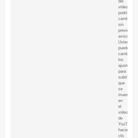
del
video
podrían
cambiar
sin
previo
aviso.
Usted
puede
cambiar
los
ajustes
para
subtítulos
que
se
muestran
en
el
video
de
YouTube
haciendo
clic