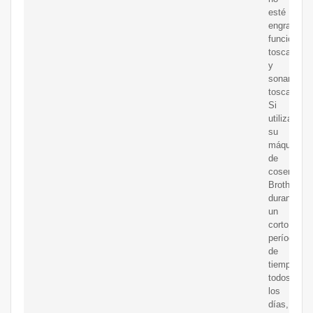
esté
engrasada,
funcionará
toscament
y
sonará
tosca.
Si
utiliza
su
máquina
de
coser
Brother
durante
un
corto
período
de
tiempo
todos
los
días,