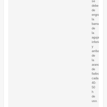
se
debe
de
engrasar
la
barra
de
la
aguja
inferior
y
arriba
de
la
arandela
de
fieltro
cada
40-
50
h
de
uso.