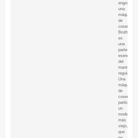
engrasada
una
máquina
de
coser
Brother
es
una
parte
esencial
del
mantenimi
regular.
Una
máquina
de
coser,
particular
un
modelo
más
viejo,
que
no