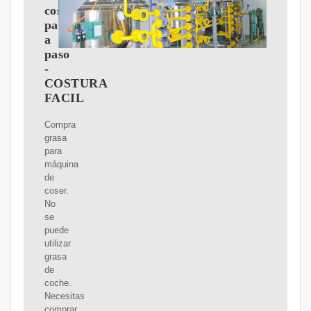
coser
paso
a
paso
-
COSTURA
FACIL
Compra
grasa
para
máquina
de
coser.
No
se
puede
utilizar
grasa
de
coche.
Necesitas
comprar