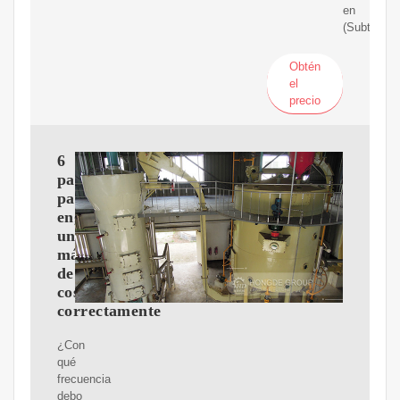
en
(Subtítulos
Obtén
el
precio
6
pasos
para
engrasar
una
máquina
de
coser
correctamente
¿Con
qué
frecuencia
debo