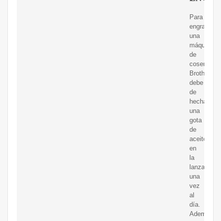
Para
engrasar
una
máquina
de
coser
Brother
debe
de
hechar
una
gota
de
aceite
en
la
lanzadera
una
vez
al
día.
Además