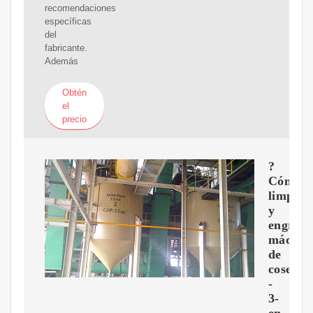
recomendaciones
específicas
del
fabricante.
Además
Obtén
el
precio
?
Cómo
limpiar
y
engrasa
máquin
de
coser?
-
3-
en-