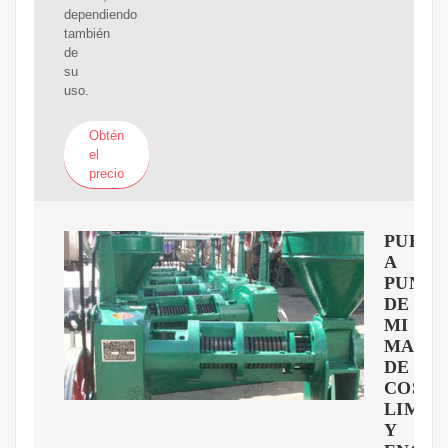
dependiendo
también
de
su
uso.
Obtén
el
precio
PUEST
A
PUNT
DE
MI
MAQU
DE
COSE
LIMPI
Y