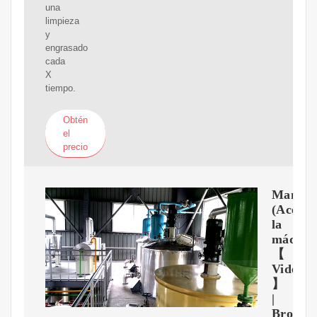
una
limpieza
y
engrasado
cada
X
tiempo.
Obtén
el
precio
Manten
(Aceita
la
máquin
【
Video
】
|
Brothe