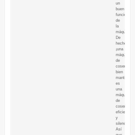
un
buen
funcionami
de
la
máquina.
De
hecho,
¡una
máquina
de
coser
bien
mantenida
es
una
máquina
de
coser
eficiente
y
silenciosa!
Así
que