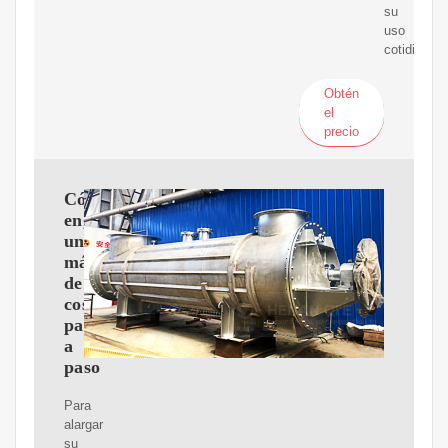
su
uso
cotidiano.
Obtén
el
precio
Cómo
engrasar
una
máquina
de
coser
paso
a
paso
Para
alargar
su