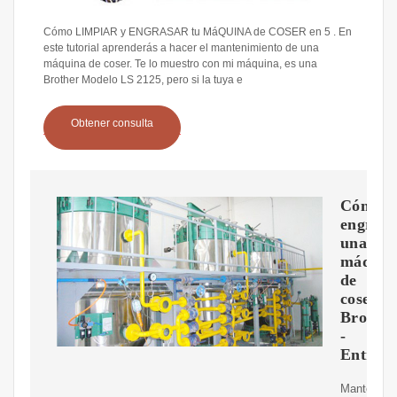
Cómo LIMPIAR y ENGRASAR tu MáQUINA de COSER en 5 . En
este tutorial aprenderás a hacer el mantenimiento de una
máquina de coser. Te lo muestro con mi máquina, es una
Brother Modelo LS 2125, pero si la tuya e
Obtener consulta
Cómo
engrasa
una
máquin
de
coser
Brothe
-
Entrete
Mantener