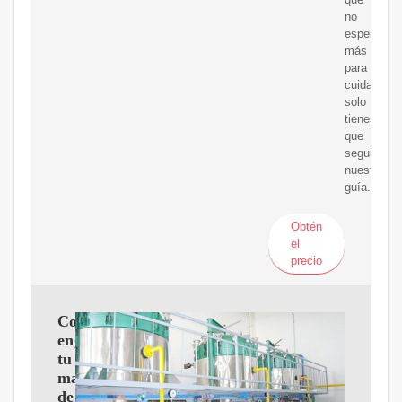
no
esperes
más
para
cuidarla,
solo
tienes
que
seguir
nuestra
guía.
Obtén
el
precio
Como
engrasar
tu
maquina
de