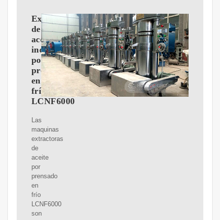
Extractor
de
aceite
industrial
por
prensado
en
frío
LCNF6000
Las
maquinas
extractoras
de
aceite
por
prensado
en
frío
LCNF6000
son