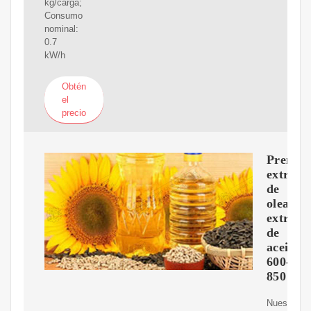
kg/carga;
Consumo
nominal:
0.7
kW/h
Obtén
el
precio
Prensa
extruso
de
oleagin
extracc
de
aceites
600-
850
Nuestras