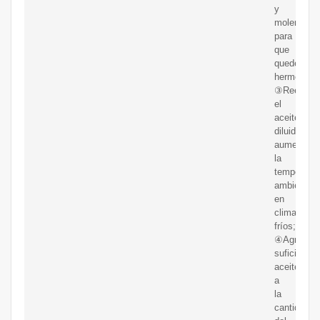
y
molerla
para
que
quede
hermética;
③Reempla
el
aceite
diluido,
aumente
la
temperatur
ambiente
en
climas
fríos;
④Agregue
suficiente
aceite
a
la
cantidad