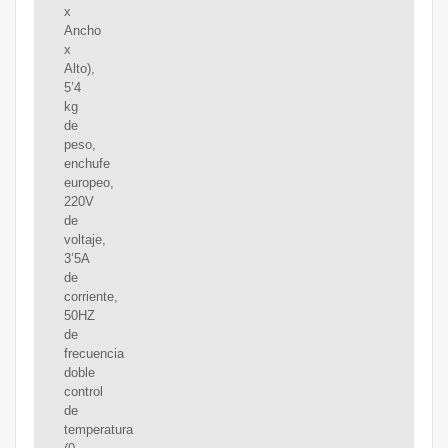
x
Ancho
x
Alto),
5’4
kg
de
peso,
enchufe
europeo,
220V
de
voltaje,
3’5A
de
corriente,
50HZ
de
frecuencia
doble
control
de
temperatura