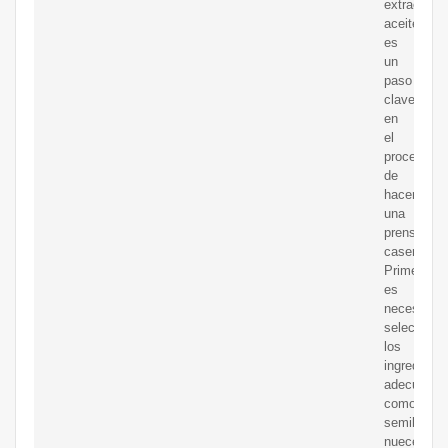
extraer
aceite
es
un
paso
clave
en
el
proceso
de
hacer
una
prensa
casera.
Primero,
es
necesario
selecciona
los
ingredient
adecuados
como
semillas,
nueces