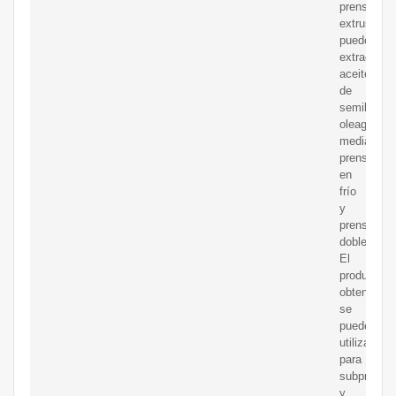
prensas
extrusoras
pueden
extraer
aceite
de
semillas
oleaginosa
mediante
prensado
en
frío
y
prensado
doble.
El
producto
obtenido
se
puede
utilizar
para
subproduc
y