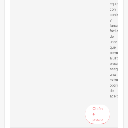
equipada
con
controles
y
funciones
fáciles
de
usar
que
permiten
ajustes
precisos,
asegurand
una
extracción
óptima
de
aceite.
Obtén
el
precio