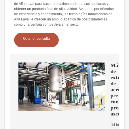
de Alfa Laval para sacar el máximo partido a sus aceitunas y
obtener un producto final de alta calidad. Avalados por décadas
de experiencia y conocimiento, las tecnologías innovadoras de
Alfa Laval le ofrecen un amplio abanico de posibilidades así
como una ventaja competitiva en el sector.
Obtener consulta
Máquin
de
extracc
de
aceite
perfect
con
precio
asequib
①Limpie