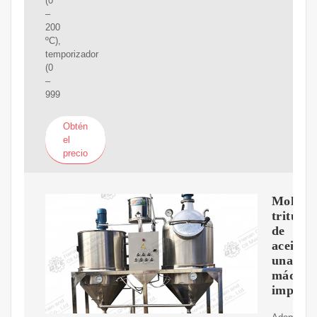
(0
–
200
ºC),
temporizador
(0
–
999
Obtén
el
precio
Molino
tritura
de
aceitun
una
máquin
impresc