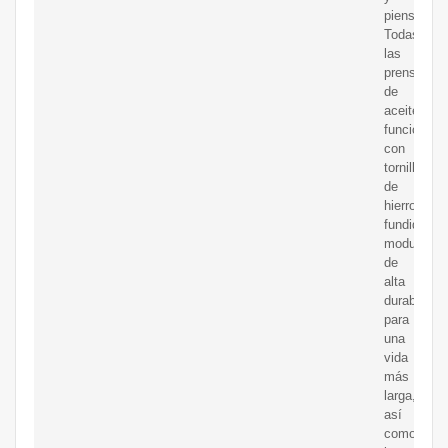
piensos.
Todas
las
prensas
de
aceite
funcionan
con
tornillo
de
hierro
fundido
modular
de
alta
durabilidad
para
una
vida
más
larga,
así
como