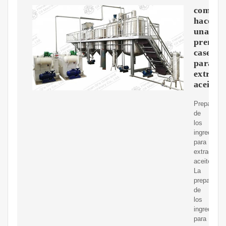
como
hacer
una
prensa
casera
para
extraer
aceite
Preparació
de
los
ingredient
para
extraer
aceite.
La
preparació
de
los
ingredient
para