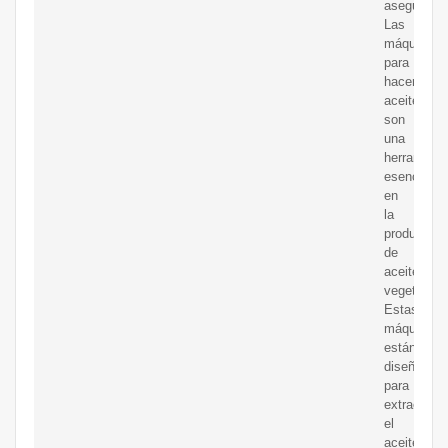
asegurada
Las
máquinas
para
hacer
aceite
son
una
herramient
esencial
en
la
producción
de
aceites
vegetales.
Estas
máquinas
están
diseñadas
para
extraer
el
aceite