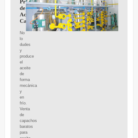
Producción
de
Aceite
Casero
No
lo
dudes
y
produce
el
aceite
de
forma
mecánica
y
en
frío.
Venta
de
capachos
baratos
para