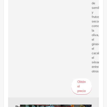
de
semillas
y
frutos
secos,
como
la
oliva,
el
girasol,
el
cacahuete,
el
sésamo,
entre
otros.
Obtén
el
precio