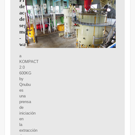
Prensa
de
aceite
de
segunda
mano
-
wallapop
a
KOMPACT
2.0
600KG
by
Qnubu
es
una
prensa
de
iniciación
en
la
extracción