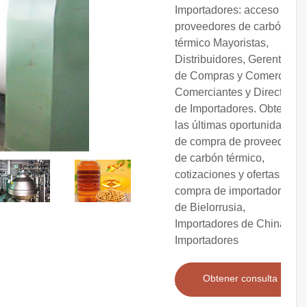
Importadores: acceso a
proveedores de carbón
térmico Mayoristas,
Distribuidores, Gerentes
de Compras y Comercio,
Comerciantes y Directorio
de Importadores. Obtenga
las últimas oportunidades
de compra de proveedores
de carbón térmico,
cotizaciones y ofertas de
compra de importadores
de Bielorrusia,
Importadores de China,
Importadores
Obtener consulta