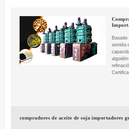
Compra
Import
Basado e
semilla
capacida
algodón 
refinaci
Certific
compradores de aceite de soja importadores g