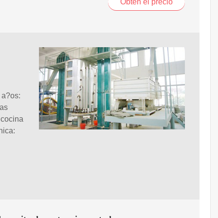
Obtén el precio
 a?os:
ias
 cocina
nica: