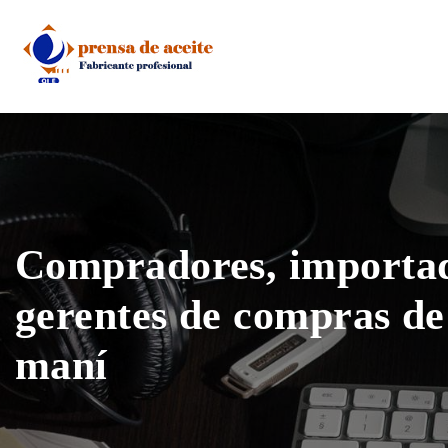
Skip
to
content
Compradores, importad
gerentes de compras de 
maní