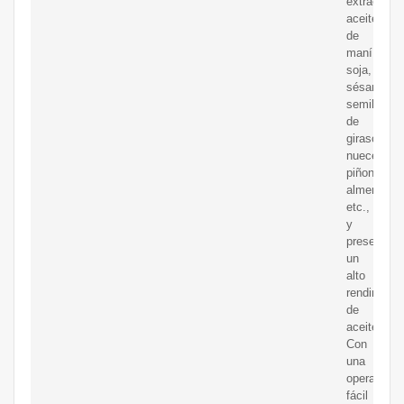
extraer
aceite
de
maní,
soja,
sésamo,
semillas
de
girasol,
nueces,
piñones,
almendras,
etc.,
y
presenta
un
alto
rendimient
de
aceite.
Con
una
operación
fácil