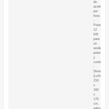
de
aceitunas
por
hora
-
Potencia:
12
kW
para
un
rendimient
potente
y
continuo
-
Dimension
(LxAnxAl):
210
x
160
x
170
cm,
adecuadas