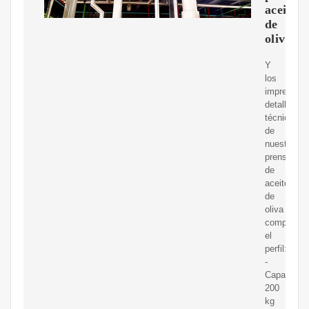
aceite
de
oliva
Y
los
impresiona
detalles
técnicos
de
nuestra
prensa
de
aceite
de
oliva
completan
el
perfil:
-
Capacidad
200
kg