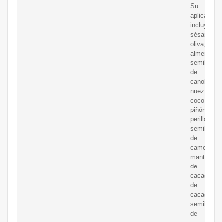
Su
aplicación
incluye
sésamo,
oliva,
almendra,
semilla
de
canola,
nuez,
coco,
piñón,
perilla,
semilla
de
camelia,
manteca
de
cacao/acei
de
cacao,
semilla
de