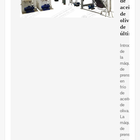
de
aceite
de
oliva
de
última
Introducci
de
la
máquina
de
prensado
en
frío
de
aceite
de
oliva.
La
máquina
de
prensado