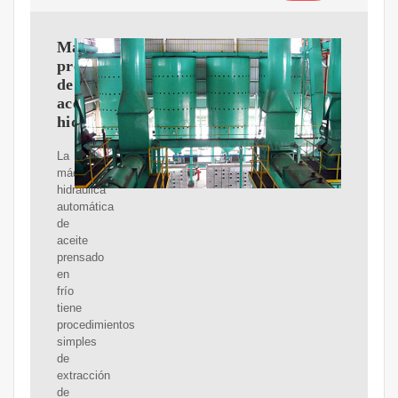
Máquina
prensadora
de
aceite
hidráulica
La
máquina
hidráulica
automática
de
aceite
prensado
en
frío
tiene
procedimientos
simples
de
extracción
de