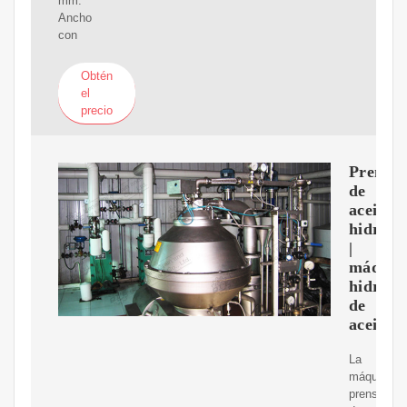
mm.
Ancho
con
Obtén
el
precio
Prensa
de
aceite
hidrául
|
máquin
hidrául
de
aceite
La
máquina
prensadora