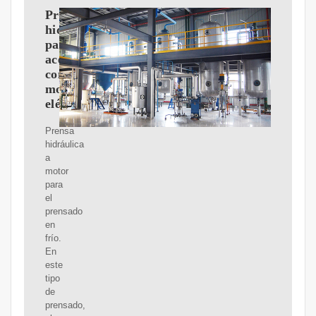
Prensa
hidráulica
para
aceitunas
con
motor
eléctrico
Prensa
hidráulica
a
motor
para
el
prensado
en
frío.
En
este
tipo
de
prensado,