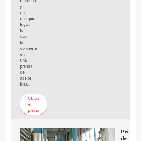
momento
y
en
cualquier
lugar,
lo
que
la
convierte
en
una
prensa
de
aceite
ideal.
Obtén
el
precio
Prensa
de