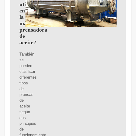
utiliza
en
la
máquina
prensadora
de
aceite?
También
se
pueden
clasificar
diferentes
tipos
de
prensas
de
aceite
según
sus
principios
de
funcionamiento