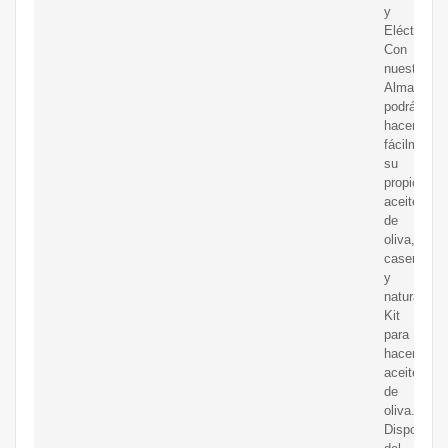
y
Eléctricas.
Con
nuestras
Almazaras
podrá
hacer
fácilmente
su
propio
aceite
de
oliva,
casero
y
natural.
Kit
para
hacer
aceite
de
oliva.
Disponem