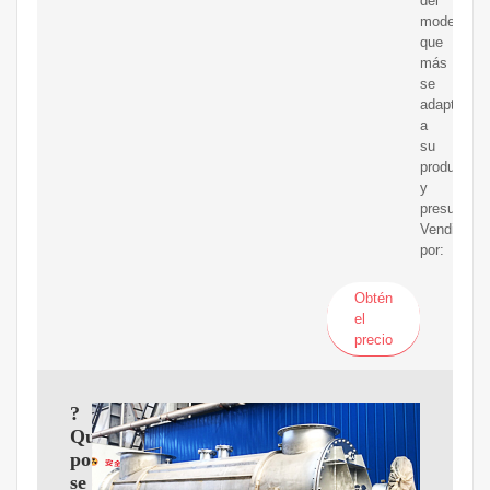
del
modelo
que
más
se
adapte
a
su
producción
y
presupuest
Vendido
por:
Obtén
el
precio
?
Qué
potencia
se