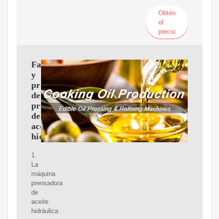
Obtén
el
precio
Fabricantes
y
proveedores
de
prensas
de
aceite
hidráulicas
1.
La
máquina
prensadora
de
aceite
hidráulica