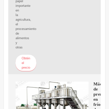
papel
importante
en
la
agricultura,
el
procesamiento
de
alimentos
y
otras
Obtén
el
precio
Máquin
de
prensa
en
frío