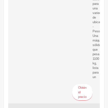
para
una
variedad
de
ubicacione
-
Peso:
Una
máquina
sólida
que
pesa
1100
kg,
lista
para
un
Obtén
el
precio