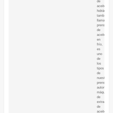
de
aceite
hidráulico,
también
llamada
prensas
de
aceite
en
frío,
es
uno
de
los
tipos
de
nuestras
prensas
automática
máquina
de
extracción
de
aceite.