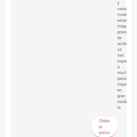
y
varios
modelos,
estas
máquinas
prensador
de
aceite
se
han
exportado
a
muchos
países,
mejorando
en
gran
medida
la
Obtén
el
precio