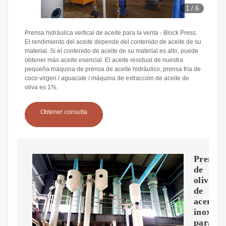
1
/
6
Prensa hidráulica vertical de aceite para la venta - Block Press.
El rendimiento del aceite depende del contenido de aceite de su
material. Si el contenido de aceite de su material es alto, puede
obtener más aceite esencial. El aceite residual de nuestra
pequeña máquina de prensa de aceite hidráulico, prensa fría de
coco virgen / aguacate / máquina de extracción de aceite de
oliva es 1%.
Obtener consulta
Prensas
de
oliva
de
acero
inoxida
para