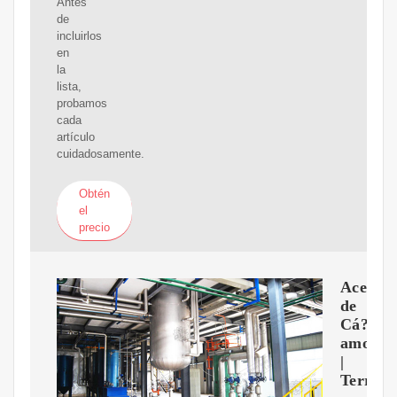
Antes
de
incluirlos
en
la
lista,
probamos
cada
artículo
cuidadosamente.
Obtén
el
precio
Aceite
de
Cá?
amo
|
Terraso