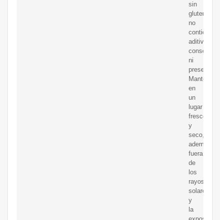
sin
gluten,
no
contienen
aditivos,
conservan
ni
preservant
Mantener
en
un
lugar
fresco
y
seco,
además
fuera
de
los
rayos
solares
y
la
exposición