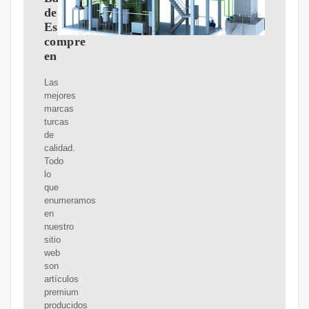
de
Estambul:
compre
en
Las
mejores
marcas
turcas
de
calidad.
Todo
lo
que
enumeramos
en
nuestro
sitio
web
son
artículos
premium
producidos