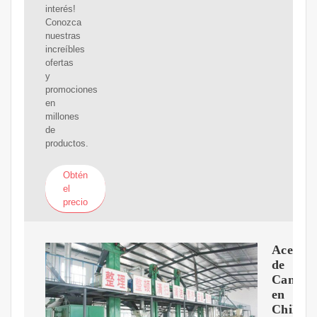
interés!
Conozca
nuestras
increíbles
ofertas
y
promociones
en
millones
de
productos.
Obtén
el
precio
Aceite
de
Cannab
en
Chile【