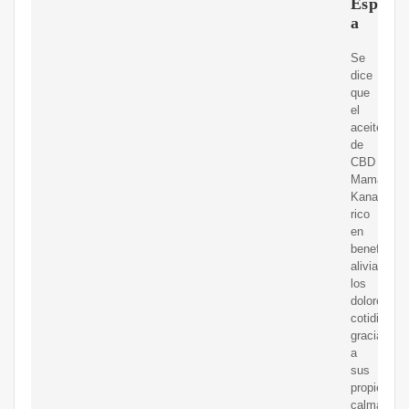
Espa?
a
Se
dice
que
el
aceite
de
CBD
Mama
Kana,
rico
en
beneficios,
alivia
los
dolores
cotidianos
gracias
a
sus
propiedade
calmantes.