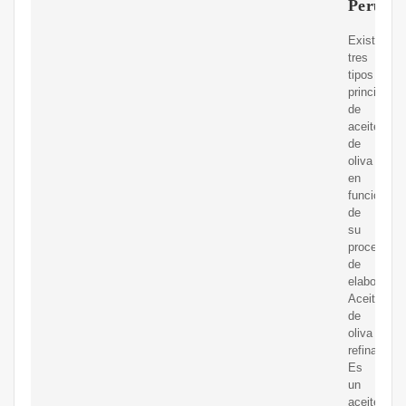
Perú
Existen
tres
tipos
principales
de
aceite
de
oliva
en
función
de
su
proceso
de
elaboració
Aceite
de
oliva
refinado:
Es
un
aceite