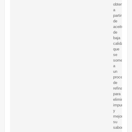
obtenido
a
partir
de
aceitunas
de
baja
calidad
que
se
somete
a
un
proceso
de
refinado
para
eliminar
impurezas
y
mejorar
su
sabor