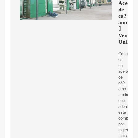
Aceite
de
cá?
amo
】
Venta
Online
Cannol
es
un
aceite
de
cá?
amo
medicinal,
que
además,
está
compuesto
por
ingredient
tales