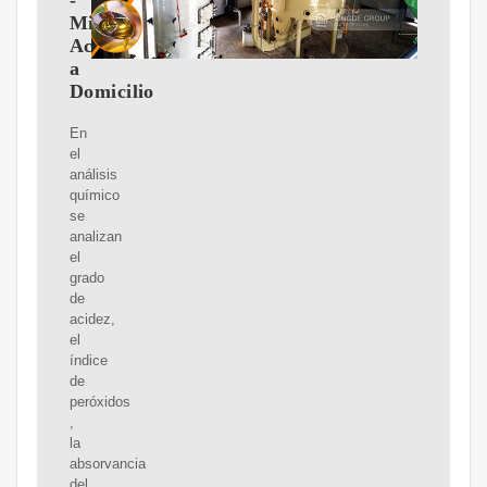
-
Mi
Aceite
a
Domicilio
En
el
análisis
químico
se
analizan
el
grado
de
acidez,
el
índice
de
peróxidos
,
la
absorvancia
del