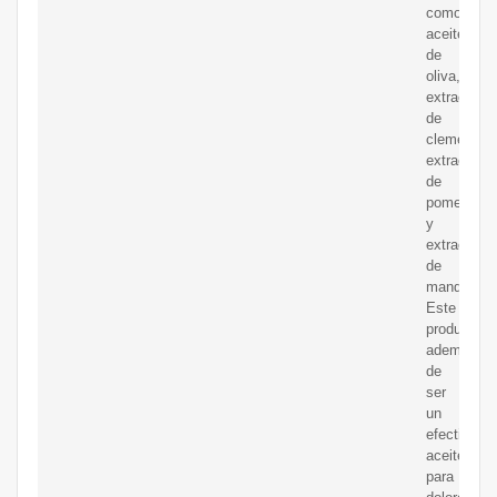
como
aceite
de
oliva,
extracto
de
clementina
extracto
de
pomelo
y
extracto
de
mandarina.
Este
producto,
además
de
ser
un
efectivo
aceite
para