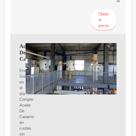
la
Obtén
el
precio
Aceite
De
Canamo
Envíos
Gratis
en
el
día
Compre
Aceite
De
Canamo
en
cuotas
sin