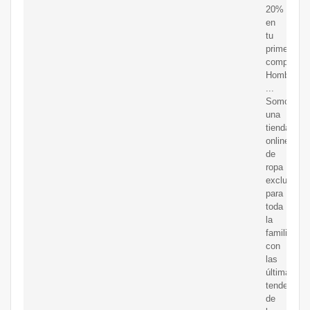
20%
en
tu
primera
compra.
Hombre
...
Somos
una
tienda
online
de
ropa
exclusiva
para
toda
la
familia
con
las
últimas
tendencias
de