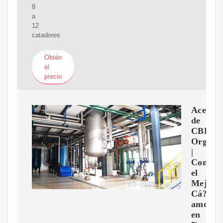
8
a
12
catadores
Obtén
el
precio
Aceite
de
CBD
Orgáni
|
Compr
el
Mejor
Cá?
amo
en