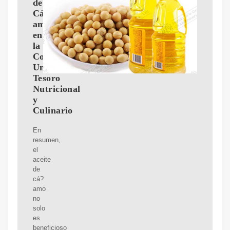
de
Cá?
amo
en
la
Cocina:
Un
Tesoro
Nutricional
y
Culinario
En
resumen,
el
aceite
de
cá?
amo
no
solo
es
beneficioso