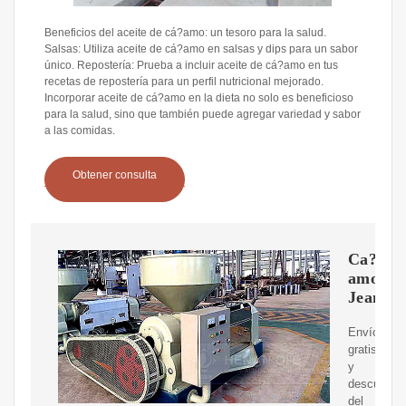
Beneficios del aceite de cá?amo: un tesoro para la salud.
Salsas: Utiliza aceite de cá?amo en salsas y dips para un sabor
único. Repostería: Prueba a incluir aceite de cá?amo en tus
recetas de repostería para un perfil nutricional mejorado.
Incorporar aceite de cá?amo en la dieta no solo es beneficioso
para la salud, sino que también puede agregar variedad y sabor
a las comidas.
Obtener consulta
Ca?
amo
Jeans
Envíos
gratis
y
descuento
del