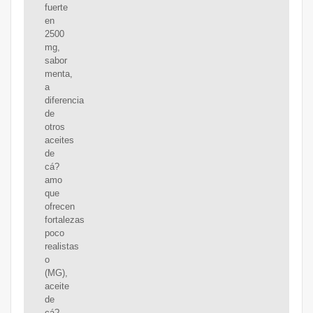
fuerte
en
2500
mg,
sabor
menta,
a
diferencia
de
otros
aceites
de
cá?
amo
que
ofrecen
fortalezas
poco
realistas
o
(MG),
aceite
de
cá?