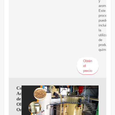
y
aroma.
Este
proceso
puede
incluir
la
utilización
de
productos
químicos.
Obtén
el
precio
Comprar
Aceite
de
Oliva
Online