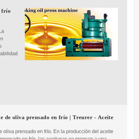
 frío
La
un
o
iabilidad
te de oliva prensado en frío | Treurer - Aceite
e oliva prensado en frío. En la producción del aceite
 prensado en frío, las aceitunas se prensan a una