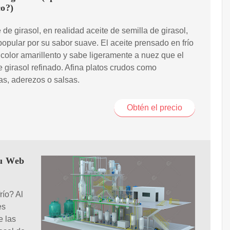
co?)
e de girasol, en realidad aceite de semilla de girasol,
opular por su sabor suave. El aceite prensado en frío
 color amarillento y sabe ligeramente a nuez que el
e girasol refinado. Afina platos crudos como
s, aderezos o salsas.
Obtén el precio
tu Web
río? Al
es
e las