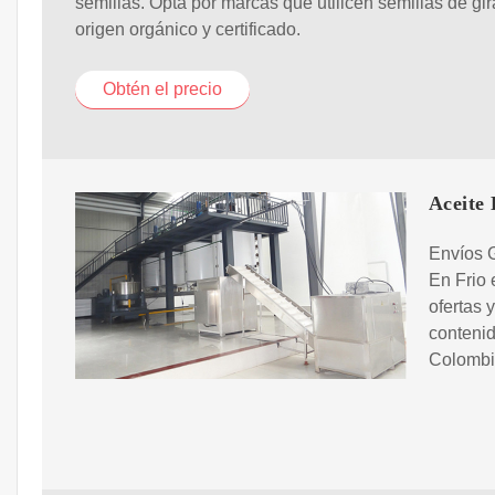
semillas. Opta por marcas que utilicen semillas de gir
origen orgánico y certificado.
Obtén el precio
Aceite
Envíos G
En Frio 
ofertas 
conteni
Colombi