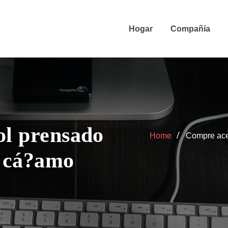
Hogar
Compañía
ol prensado
Home
Compre acei
e cá?amo