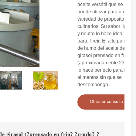
aceite versátil que se
puede utilizar para una
variedad de propósitos
culinarios. Su sabor ligero
y neutro lo hace ideal
para: Freír: El alto punto
de humo del aceite de
girasol prensado en frío
(aproximadamente 232°C)
lo hace perfecto para freír
alimentos sin que se
descomponga.
Obtener consulta
de girasol (?prensado en frío? ?crudo? ?