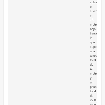
sobre
el
suelo
y
15
metros
bajo
tierra,
lo
que
supone
una
altura
total
de
42
metros
y
un
peso
total
de
22.000
toneladas,