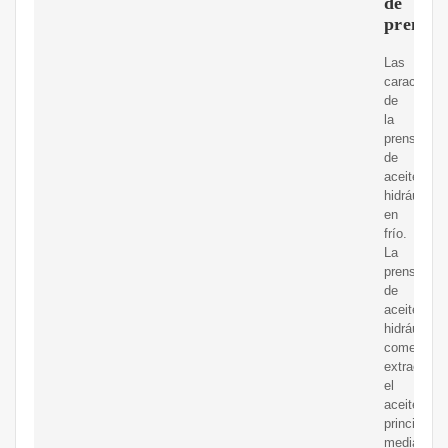
de
prensa
Las
característ
de
la
prensa
de
aceite
hidráulico
en
frío.
La
prensa
de
aceite
hidráulica
comercial
extrae
el
aceite
principalm
mediante