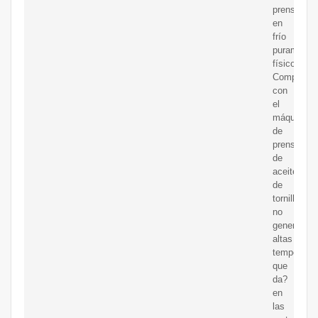
prensado
en
frío
puramente
físico.
Comparar
con
el
máquina
de
prensa
de
aceite
de
tornillo,
no
generará
altas
temperatur
que
da?
en
las