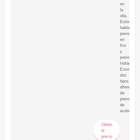
en
la
olla.
Estrictame
hablando,
prensado
en
frío
y
prensa
hidráulica
Existen
dos
tipos
diferentes
de
prensas
de
aceite.
Obtén
el
precio