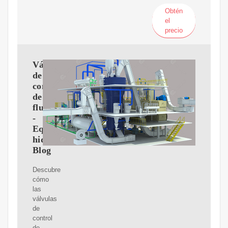
Obtén
el
precio
Válvulas
de
control
de
flujo
-
Equipos
hidráulicos
Blog
Descubre
cómo
las
válvulas
de
control
de