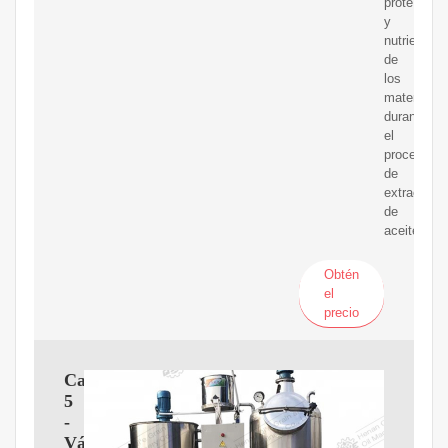
proteínas
y
nutrientes
de
los
materiales
durante
el
proceso
de
extracción
de
aceite.
Obtén
el
precio
Cap
5
-
Válvulas