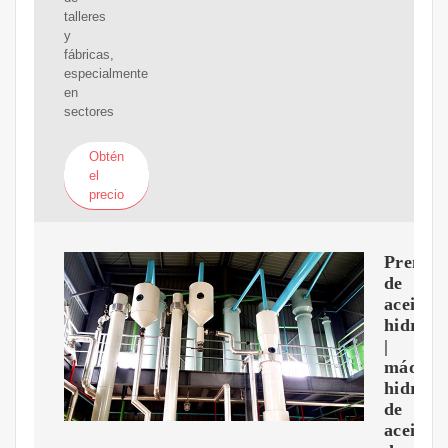
talleres
y
fábricas,
especialmente
en
sectores
Obtén
el
precio
Prensa
de
aceite
hidrául
|
máquin
hidrául
de
aceite