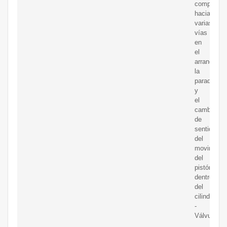
comprimid
hacia
varias
vías
en
el
arranque,
la
parada
y
el
cambio
de
sentido
del
movimient
del
pistón
dentro
del
cilindro.
-
Válvula