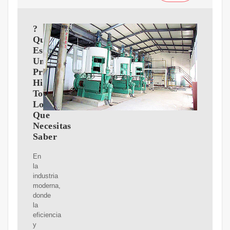
?
Qué
Es
Una
Prensa
Hidráulica?
Todo
Lo
Que
Necesitas
Saber
En
la
industria
moderna,
donde
la
eficiencia
y