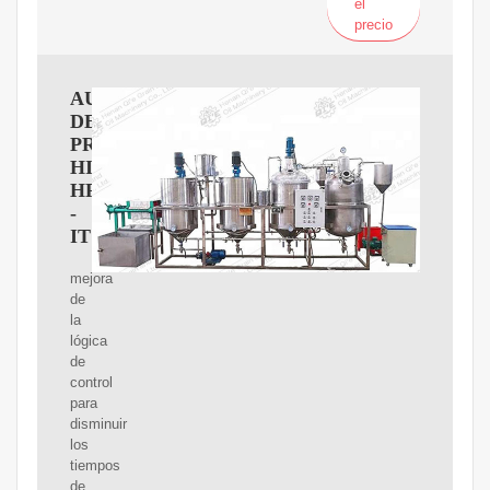
el
precio
AUTOMATIZACIóN
DE
PRENSA
HIDRáULICA
HPM
-
ITM
mejora
de
la
lógica
de
control
para
disminuir
los
tiempos
de