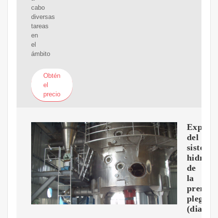
cabo
diversas
tareas
en
el
ámbito
Obtén
el
precio
Explica
del
sistema
hidrául
de
la
prensa
plegado
(diagra