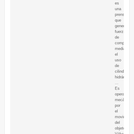
es
una
prensa
que
genera
fuerza
de
compresió
mediante
el
uso
de
cilindros
hidráulicos
...
Es
operado
mecánicam
por
el
movimient
del
objeto.
Válvula