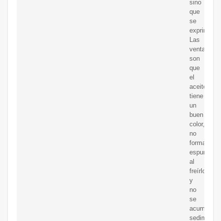
sino
que
se
exprime.
Las
ventajas
son
que
el
aceite
tiene
un
buen
color,
no
forma
espuma
al
freírlo
y
no
se
acumula
sedimenta