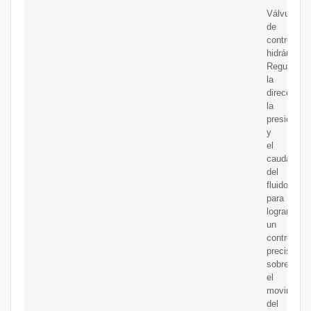
Válvulas
de
control
hidráulico:
Regulan
la
dirección,
la
presión
y
el
caudal
del
fluido
para
lograr
un
control
preciso
sobre
el
movimient
del