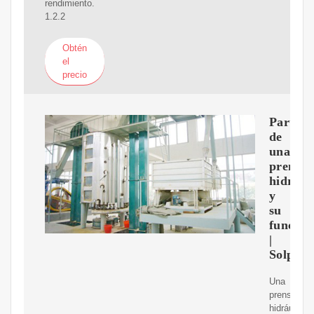
rendimiento.
1.2.2
Obtén
el
precio
Partes
de
una
prensa
hidrául
y
su
funcion
|
Solpres
Una
prensa
hidráulica