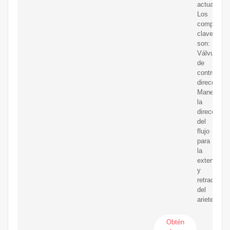
actuador.
Los
component
clave
son:
Válvulas
de
control
direccional
Manejan
la
dirección
del
flujo
para
la
extensión
y
retracción
del
ariete.
Obtén