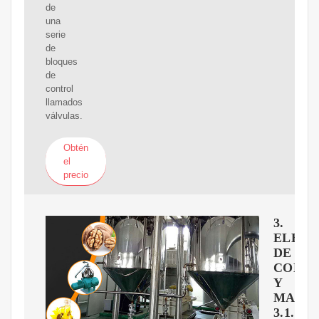
de
una
serie
de
bloques
de
control
llamados
válvulas.
Obtén
el
precio
3.
ELEM
DE
CONT
Y
MAND
3.1.1.