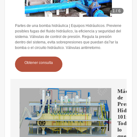
1
/
6
Partes de una bomba hidráulica | Equipos Hidráulicos. Previene
posibles fugas del fluido hidráulico, la eficiencia y seguridad del
sistema. Válvulas de control de presión. Regula la presión
dentro del sistema, evita sobrepresiones que puedan da?ar la
bomba o el circuito hidráulico. Válvulas antirretorno.
Obtener consulta
Máquin
de
Prensa
Hidrául
101:
Todo
lo
que