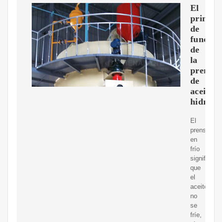
El
princip
de
funcion
de
la
prensa
de
aceite
hidrául
El
prensado
en
frío
significa
que
el
aceite
no
se
fríe,