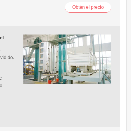
Obtén el precio
cl
e
vidido.
ra
do