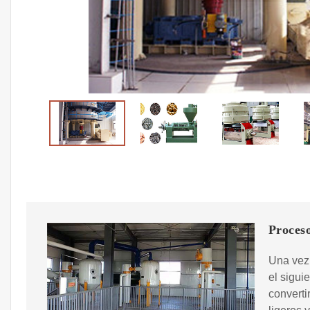
Proceso
Una vez
el sigui
converti