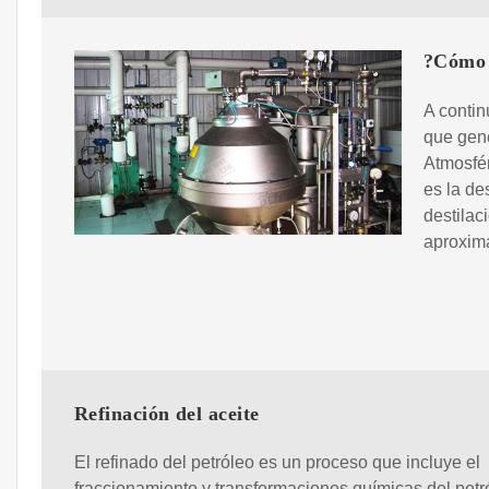
?Cómo p
A contin
que gene
Atmosfér
es la de
destilac
aproxim
Refinación del aceite
El refinado del petróleo es un proceso que incluye el
fraccionamiento y transformaciones químicas del petr