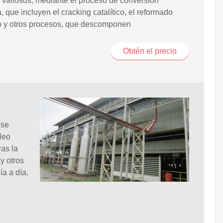
y valiosos, mediante el proceso de conversión
ca, que incluyen el cracking catalítico, el reformado
co y otros procesos, que descomponen
Obtén el precio
 se
leo
ras la
y otros
ía a día.