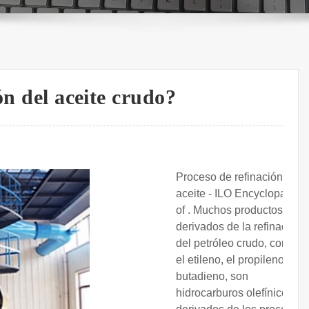
ón del aceite crudo?
Proceso de refinación de
aceite - ILO Encyclopaedia
of . Muchos productos
derivados de la refinación
del petróleo crudo, como
el etileno, el propileno y el
butadieno, son
hidrocarburos olefínicos