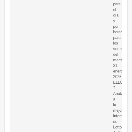
para
el
día
y
por
horario,
para
los
sorteos
del
martes,
21-
enero-
2025.
ELLOTTOA
?
Anótate
a
la
mejor
informació
de
Lotto