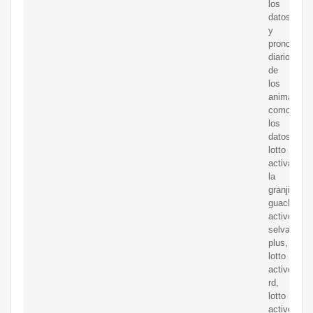
los
datos
y
pronostico
diario
de
los
animalitos
como
los
datos
lotto
activa,
la
granjita,
guacharo
activo.
selva
plus,
lotto
activo
rd,
lotto
activo