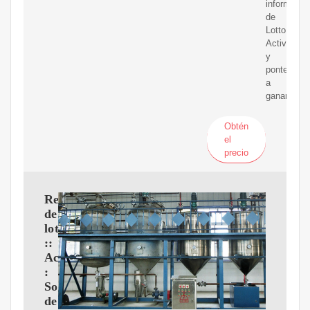
informació
de
Lotto
Activo
y
ponte
a
ganar!.
Obtén
el
precio
Resultados
de
lotería
::
Actual
:
Sorteos
de