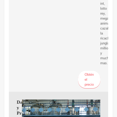
int,
lotto
rey,
mega
animal,
cazaloton,
la
ricachona,
jungla
millionaria
y
mucho
mas.
Obtén
el
precio
Datos
y
Pronósticos