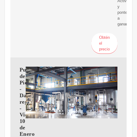
Activo
y
ponte
a
ganar!.
Obtén
el
precio
Puerto
del
Pico
-
Datos
registrados
-
Viernes,
10
de
Enero