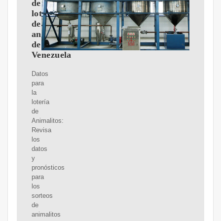
de
lotería
de
animalitos
de
Venezuela
Datos
para
la
lotería
de
Animalitos:
Revisa
los
datos
y
pronósticos
para
los
sorteos
de
animalitos