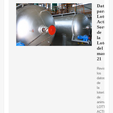
Datos
para
Lotto
Activo:
Sorteos
de
la
Lotería
del
martes,
21
Revisa
los
datos
de
la
lotería
de
animalitos
LOTTO
ACTIVO,