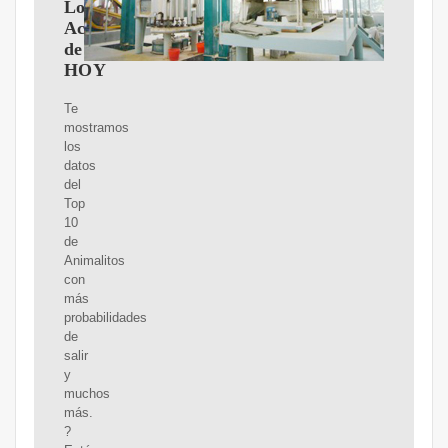
Lotto
Activo
de
HOY
Te
mostramos
los
datos
del
Top
10
de
Animalitos
con
más
probabilidades
de
salir
y
muchos
más.
?