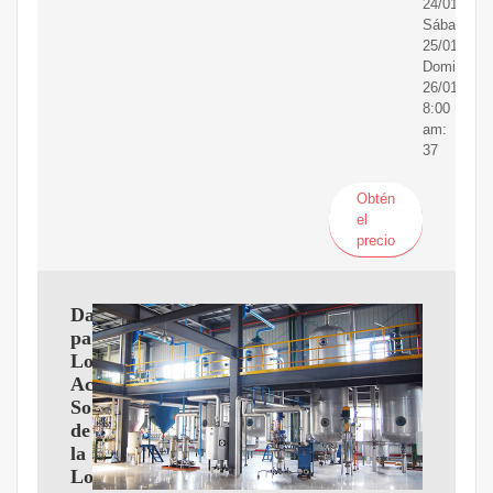
24/01/25
Sábado
25/01/25
Domingo
26/01/25;
8:00
am:
37
Obtén
el
precio
Datos
para
Lotto
Activo:
Sorteos
de
la
Lotería