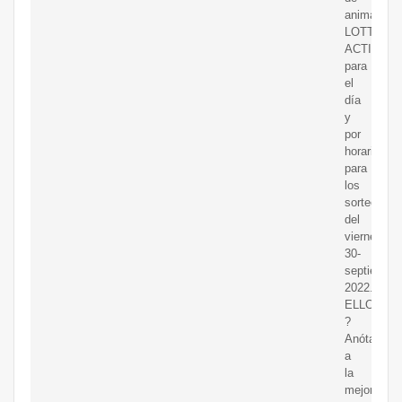
animalitos
LOTTO
ACTIVO,
para
el
día
y
por
horario,
para
los
sorteos
del
viernes,
30-
septiembre
2022.
ELLOTTOA
?
Anótate
a
la
mejor