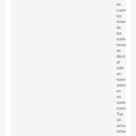
en
cuenta
los
Animalitos
de
los
sorteos
recientes,
es
decir,
al
salir
un
nuevo
animalito
en
un
sorteo
nuestro
Top
se
actualizará
inmediata