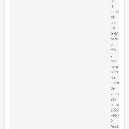
de
la
lotería
de
animalitos
LA
GRANJITA
para
el
día
y
por
horario,
para
los
sorteos
del
viernes,
21-
octubre-
2022.
ENLAGRAN
?
Anótate