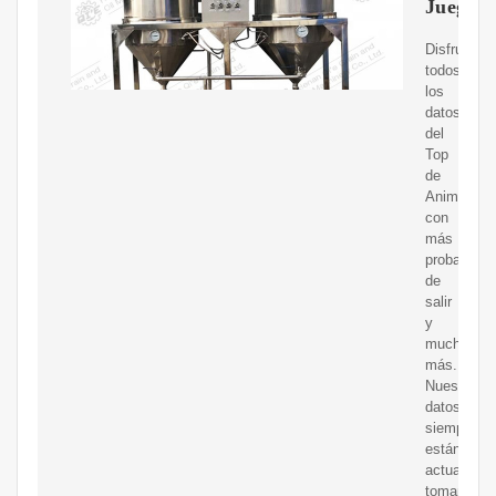
Juegoac
Disfruta
todos
los
datos
del
Top
de
Animalitos
con
más
probabilid
de
salir
y
mucho
más.
Nuestros
datos
siempre
están
actualizad
tomando