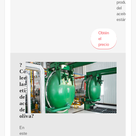
producción
del
aceite
están
Obtén
el
precio
?
Cómo
leer
las
etiquetas
del
aceite
de
oliva?
En
este