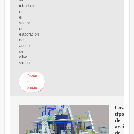
se
introdujo
en
el
sector
de
elaboración
del
aceite
de
oliva
virgen.
Obtén
el
precio
Los
tipos
de
aceite
de