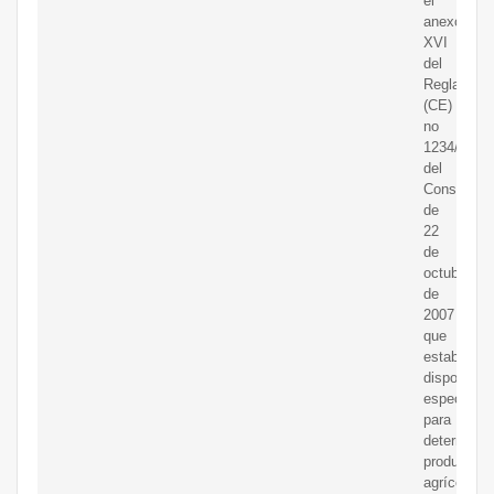
el
anexo
XVI
del
Reglament
(CE)
no
1234/2007
del
Consejo,
de
22
de
octubre
de
2007
que
establece
disposicio
específica
para
determina
productos
agrícolas