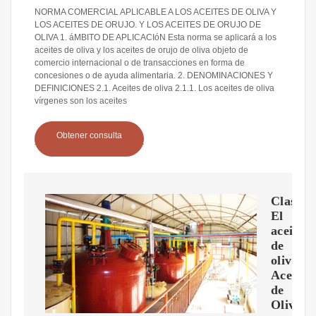
NORMA COMERCIAL APLICABLE A LOS ACEITES DE OLIVA Y
LOS ACEITES DE ORUJO. Y LOS ACEITES DE ORUJO DE
OLIVA 1. áMBITO DE APLICACIóN Esta norma se aplicará a los
aceites de oliva y los aceites de orujo de oliva objeto de
comercio internacional o de transacciones en forma de
concesiones o de ayuda alimentaria. 2. DENOMINACIONES Y
DEFINICIONES 2.1. Aceites de oliva 2.1.1. Los aceites de oliva
vírgenes son los aceites
Obtener consulta
Clasific
El
aceite
de
oliva-
Aceite
de
Oliva