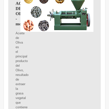
ACEITE
DE
OLIVA
-
molive.es
Aceite
de
Oliva
es
el
principal
producto
del
Olivo,
resultado
de
extraer
la
grasa
vegetal
que
contiene