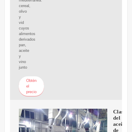
mediterránea:
cereal,
olivo
y
vid
cuyos
alimentos
derivados
pan,
aceite
y
vino
junto
Obtén
el
precio
Clasifi
del
aceite
de