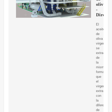
oliva
-
Directo
El
aceite
de
oliva
virgen
se
extrae
de
la
misma
forma
que
el
virgen
extra,
con
la
diferencia
de