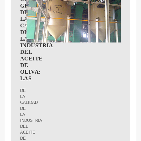
GESTIóN
DE
LA
CALIDAD
DE
LA
INDUSTRIA
DEL
ACEITE
DE
OLIVA:
LAS
DE
LA
CALIDAD
DE
LA
INDUSTRIA
DEL
ACEITE
DE