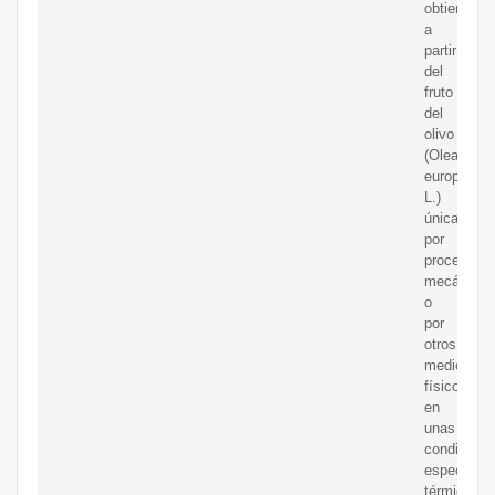
obtienen
a
partir
del
fruto
del
olivo
(Olea
europaea
L.)
únicament
por
procedimie
mecánicos
o
por
otros
medios
físicos
en
unas
condicione
especialm
térmicas,