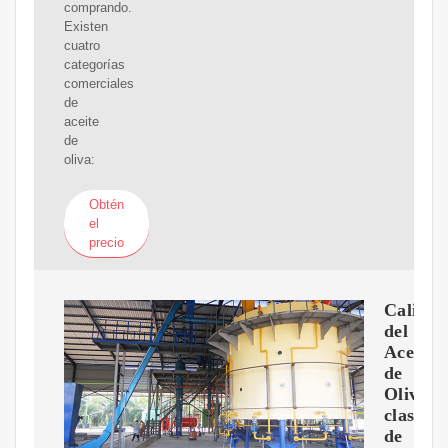
comprando.
Existen
cuatro
categorías
comerciales
de
aceite
de
oliva:
Obtén
el
precio
Calida
del
Aceite
de
Oliva,
clasific
de