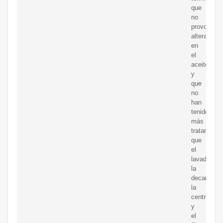
que
no
provoquen
alteracion
en
el
aceite,
y
que
no
han
tenido
más
tratamient
que
el
lavado,
la
decantació
la
centrifugac
y
el