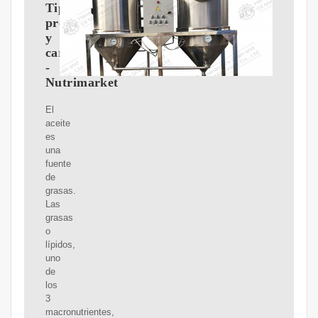
Tipos,
propiedades
y
características
-
Nutrimarket
El
aceite
es
una
fuente
de
grasas.
Las
grasas
o
lípidos,
uno
de
los
3
macronutrientes,