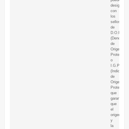
designar
con
los
sellos
de
D.O.P.
(Denomina
de
Origen
Protegida)
o
I.G.P.
(Indicación
de
Origen
Protegida)
que
garantizan
que
el
origen
y
la