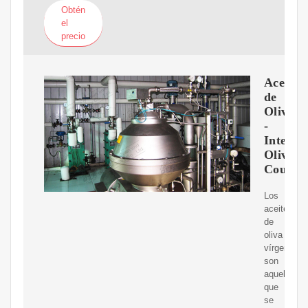
Obtén
el
precio
Aceite
de
Oliva
-
Interna
Olive
Council
Los
aceites
de
oliva
vírgenes
son
aquellos
que
se