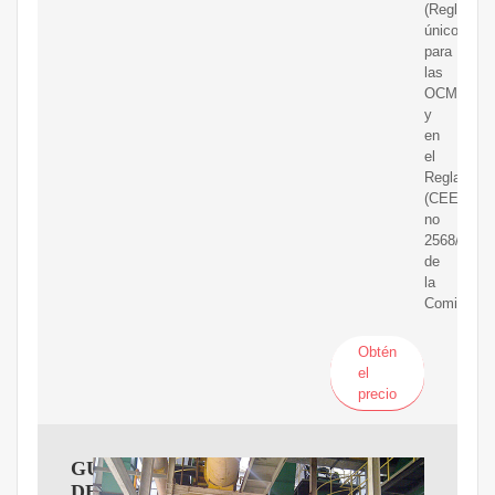
(Reglamen
único
para
las
OCM)
y
en
el
Reglament
(CEE)
no
2568/91
de
la
Comisión
Obtén
el
precio
GUíA
DE