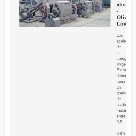
oliva
-
Olive
Line
Los
aceites
de
la
categoría
Virgen
Extra
deben
tener
un
grado
de
acidez
máxima
entre
0,5
-
0,8%.