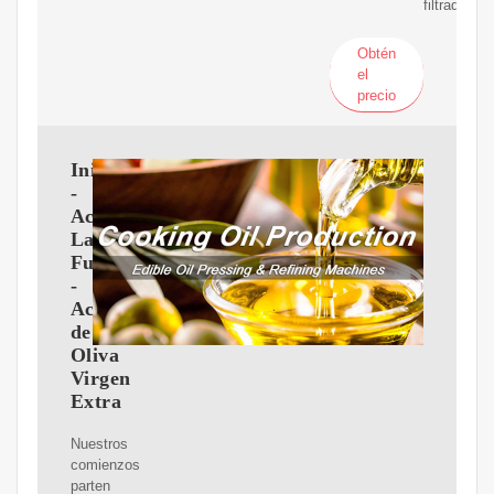
filtrado.
Obtén
el
precio
Inicio
-
Aceites
La
Fuente
-
Aceite
de
Oliva
Virgen
Extra
Nuestros
comienzos
parten