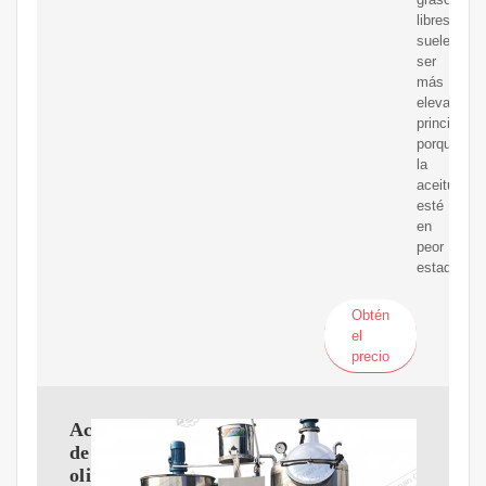
libres
suele
ser
más
elevado,
principalm
porque
la
aceituna
esté
en
peor
estado.
Obtén
el
precio
Aceite
de
oliva.