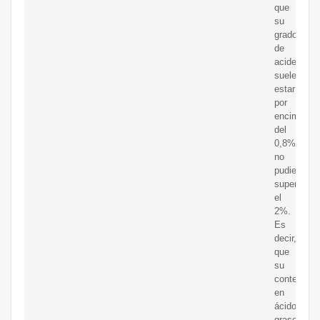
que
su
grado
de
acidez
suele
estar
por
encima
del
0,8%,
no
pudiendo
superar
el
2%.
Es
decir,
que
su
contenido
en
ácidos
grasos