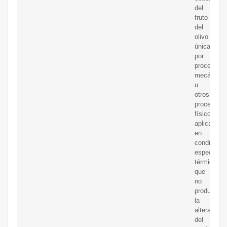
del
fruto
del
olivo
únicament
por
procedimie
mecánicos
u
otros
procedimie
físicos
aplicados
en
condicione
especialm
térmicas,
que
no
produzcan
la
alteración
del