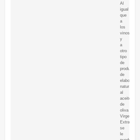
Al
igual
que
a
los
vinos
y
a
otro
tipo
de
productos
de
elaboració
natural,
al
aceite
de
oliva
Virgen
Extra
se
le
puede