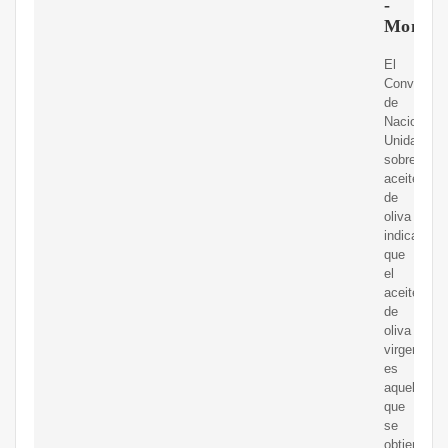
-
Mondol
El
Convenio
de
Naciones
Unidas
sobre
aceite
de
oliva
indica
que
el
aceite
de
oliva
virgen
es
aquel
que
se
obtiene