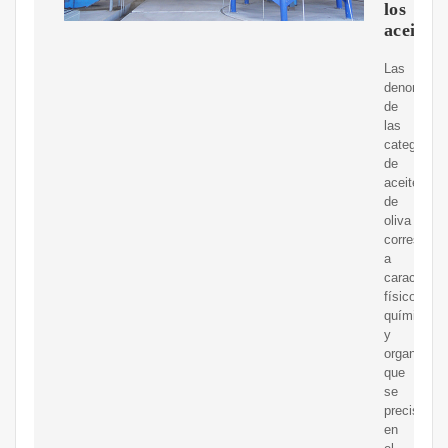
los
aceites
Las
denominac
de
las
categorías
de
aceite
de
oliva
correspon
a
característ
físico-
químicas
y
organolépt
que
se
precisan
en