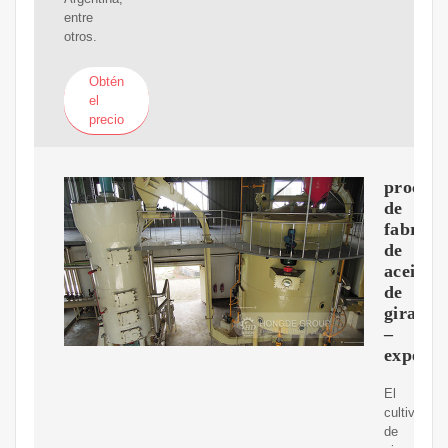
entre
otros.
Obtén
el
precio
proceso
de
fabrica
de
aceite
de
girasol
–
expelle
El
cultivo
de