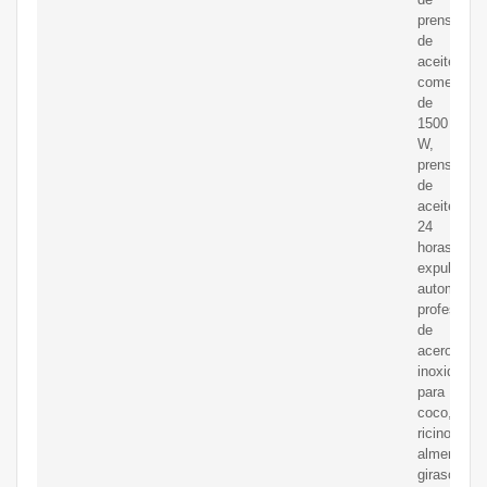
prensa
de
aceite
comercial
de
1500
W,
prensa
de
aceite
24
horas,
expulsor
automático
profesional
de
acero
inoxidable
para
coco,
ricino,
almendra,
girasol,