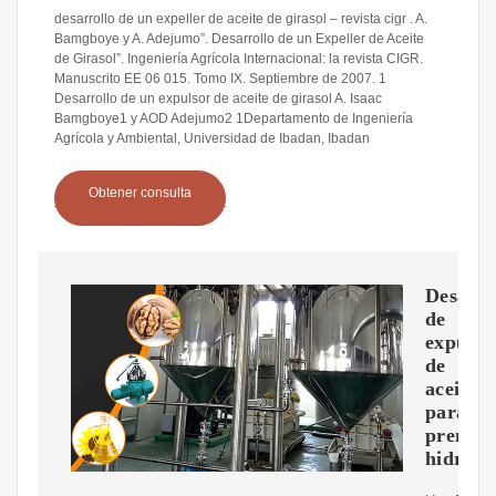
desarrollo de un expeller de aceite de girasol – revista cigr . A.
Bamgboye y A. Adejumo”. Desarrollo de un Expeller de Aceite
de Girasol”. Ingeniería Agrícola Internacional: la revista CIGR.
Manuscrito EE 06 015. Tomo IX. Septiembre de 2007. 1
Desarrollo de un expulsor de aceite de girasol A. Isaac
Bamgboye1 y AOD Adejumo2 1Departamento de Ingeniería
Agrícola y Ambiental, Universidad de Ibadan, Ibadan
Obtener consulta
Desarro
de
expulso
de
aceite
para
prensa
hidrául