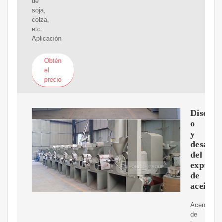
de
soja,
colza,
etc.
Aplicación
Obtén
el
precio
Dise?
o
y
desarro
del
expulso
de
aceite
Acerca
de