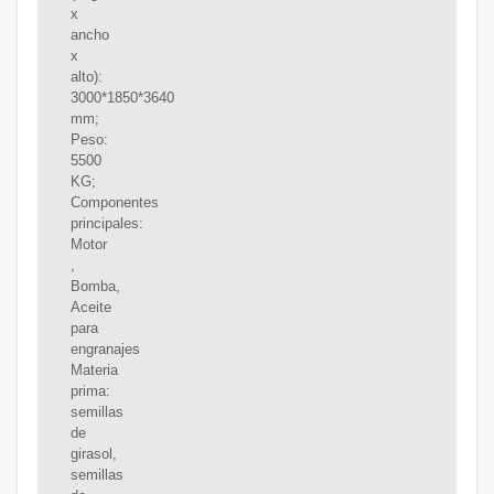
x
ancho
x
alto):
3000*1850*3640
mm;
Peso:
5500
KG;
Componentes
principales:
Motor
,
Bomba,
Aceite
para
engranajes
Materia
prima:
semillas
de
girasol,
semillas