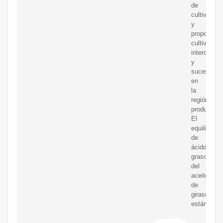
de
cultivos
y
proporcion
cultivos
intercalad
y
sucesión
en
la
región
productora
El
equilibrio
de
ácidos
grasos
del
aceite
de
girasol
estándar