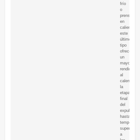
frío
o
prensado
en
caliente;
este
último
tipo
ofrece
un
mayor
rendimient
al
calentar
la
etapa
final
del
expulsor
hasta
temperatur
superiores
a