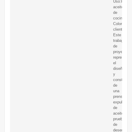
Uso:Produc
aceite
de
cocina;
Color:Seg
clientes;
Este
trabajo
de
proyecto
representa
el
diseño
y
construcci
de
una
prensa
expulsora
de
aceite,
prueba
de
desempeñ