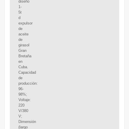
diseño
1-
5t
d
expulsor
de
aceite
de
girasol
Gran
Bretaña
en
Cuba.
Capacidad
de
producción:
96-
98%;
Voltaje:
220
V/380
V;
Dimensión
(largo