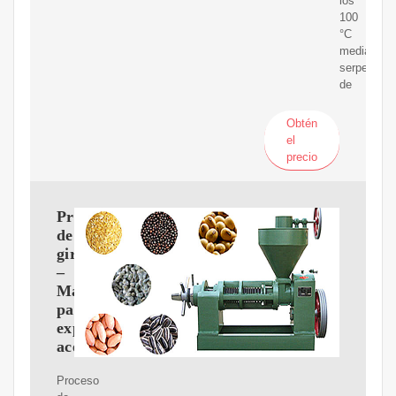
los
100
°C
mediante
serpentine
de
Obtén
el
precio
Proceso
de
girasol
–
Maquinaria
para
exprimir
aceite
Proceso