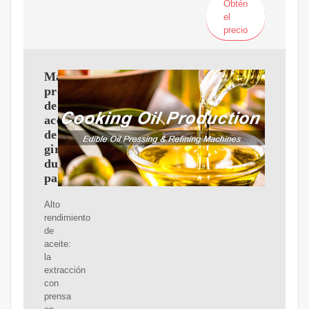
Obtén
el
precio
Máquina
prensadora
de
aceite
de
girasol
duradera
para
Alto
rendimiento
de
aceite:
la
extracción
con
prensa