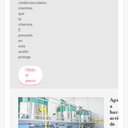
cardiovasculares,
mientras
que
la
vitamina
E
presente
en
este
aceite
protege
Obtén
el
precio
Aprend
a
hacer
aceite
de