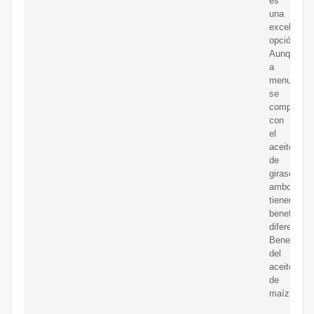
es
una
excelente
opción.
Aunque
a
menudo
se
compara
con
el
aceite
de
girasol,
ambos
tienen
beneficios
diferentes.
Beneficios
del
aceite
de
maíz