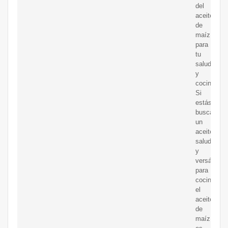
del
aceite
de
maíz
para
tu
salud
y
cocina.
Si
estás
buscando
un
aceite
saludable
y
versátil
para
cocinar,
el
aceite
de
maíz