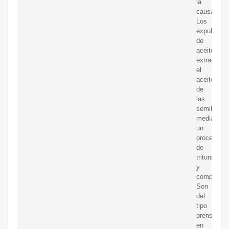
la
causa:
Los
expulsores
de
aceite
extraen
el
aceite
de
las
semillas
mediante
un
proceso
de
trituración
y
compresió
Son
del
tipo
prensado
en