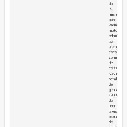
de
la
misma
con
varias
materias
primas,
por
ejemplo,
coco,
semilla
de
colza,
sésamo,
semilla
de
girasol.
Desarrollo
de
una
prensa
expulsora
de