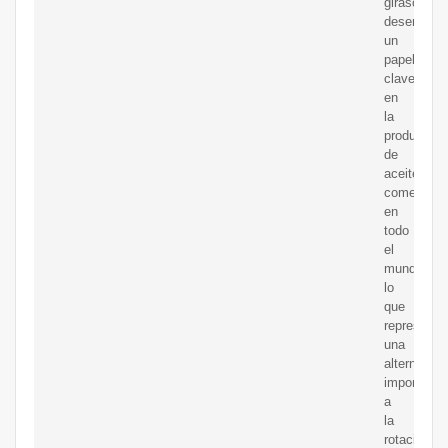
girasol
desempeñ
un
papel
clave
en
la
producción
de
aceite
comestible
en
todo
el
mundo,
lo
que
representa
una
alternativa
importante
a
la
rotación