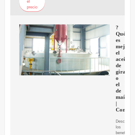
el
precio
?
Qué
es
mejor
el
aceite
de
girasol
o
el
de
maíz?
|
Como
Descubre
los
beneficios