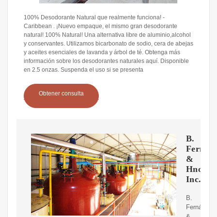
100% Desodorante Natural que realmente funciona! -
Caribbean . ¡Nuevo empaque, el mismo gran desodorante
natural! 100% Natural! Una alternativa libre de aluminio,alcohol
y conservantes. Utilizamos bicarbonato de sodio, cera de abejas
y aceites esenciales de lavanda y árbol de té. Obtenga más
información sobre los desodorantes naturales aquí. Disponible
en 2.5 onzas. Suspenda el uso si se presenta
Obtener consulta
B.
Fernán
&
Hnos
Inc.
B.
Fernández
&