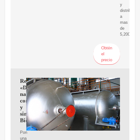
y
distribució
a
mas
de
5,200
Obtén
el
precio
Receta:
«Desodorante
natural
con
y
sin
Bicarbonato».
Pon
una