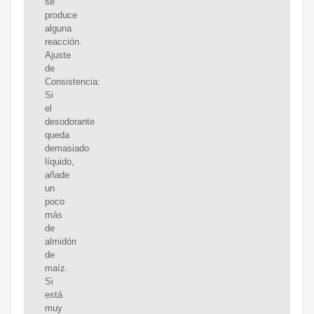
se
produce
alguna
reacción.
Ajuste
de
Consistencia:
Si
el
desodorante
queda
demasiado
líquido,
añade
un
poco
más
de
almidón
de
maíz.
Si
está
muy