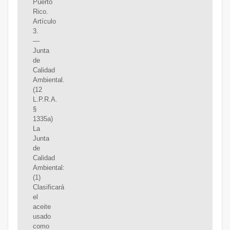
Puerto
Rico.
Artículo
3.
—
Junta
de
Calidad
Ambiental.
(12
L.P.R.A.
§
1335a)
La
Junta
de
Calidad
Ambiental:
(1)
Clasificará
el
aceite
usado
como