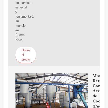
desperdicio
especial
y
reglamentará
su
manejo
en
Puerto
Rico,
Obtén
el
precio
Mazola
Retro
Comerc
Aceite
de
Cocina
(Puerto