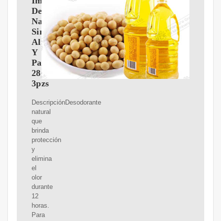
Immi
Desodorante
Natural
Sin
Aluminio
Y
Parabenos
28grs-
3pzs
DescripciónDesodorante
natural
que
brinda
protección
y
elimina
el
olor
durante
12
horas.
Para