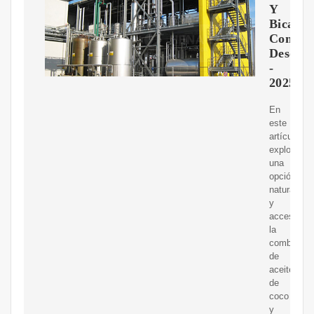
Y
Bicarbo
Como
Desodo
-
2025
En
este
artículo,
explorare
una
opción
natural
y
accesible:
la
combinaci
de
aceite
de
coco
y