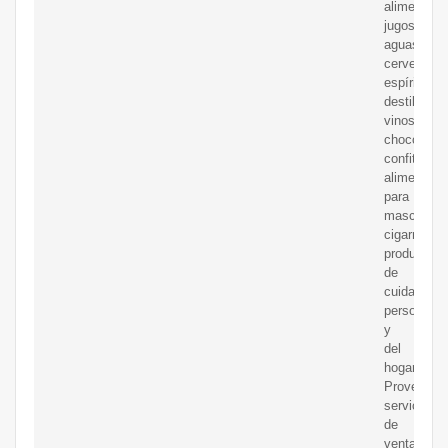
alimentos,
jugos,
aguas,
cervezas,
espíritus
destilados,
vinos,
chocolates
confitería,
alimento
para
mascotas,
cigarrillos,
productos
de
cuidado
personal
y
del
hogar.
Proveemo
servicio
de
venta