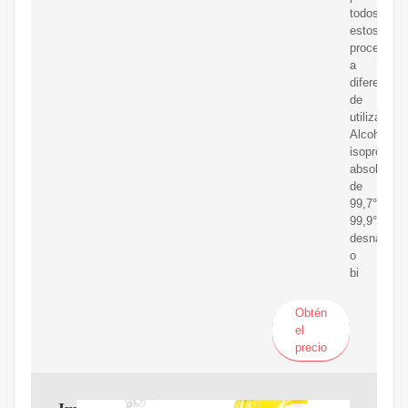
todos
estos
procesos,
a
diferencia
de
utilizar
Alcoholes
isopropílic
absolutos
de
99,7°,
99,9°
desnatural
o
bi
Obtén
el
precio