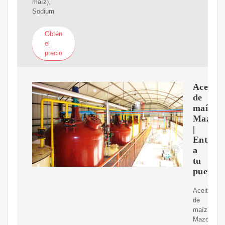
maíz),
Sodium
Obtén
el
precio
Aceite
de
maíz,
Mazola
|
Entreg
a
tu
puerta
Aceite
de
maíz,
Mazola.