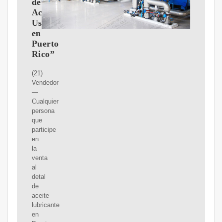
de
Aceite
Usado
en
Puerto
Rico”
(21)
Vendedor
—
Cualquier
persona
que
participe
en
la
venta
al
detal
de
aceite
lubricante
en