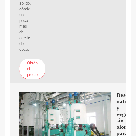
sólido,
añade
un
poco
más
de
aceite
de
coco.
Obtén
el
precio
Desodo
natural
y
vegano
sin
olor
para