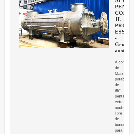
ALCO
PENTA
COMP
1L
PRO
ESSEN
-
Grow
austral
Alcohol
de
Maíz
potable
de
96°,
pentadesti
extra
neutro,
libre
de
benceno
para