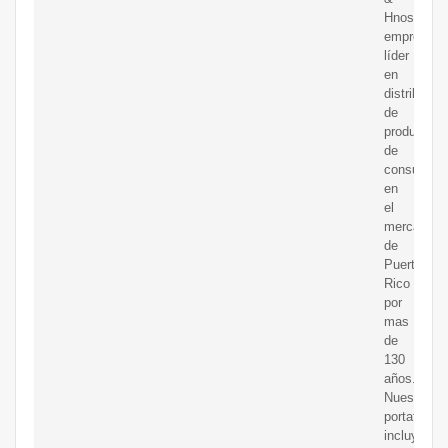
Hnos.
empresa
líder
en
distribució
de
productos
de
consumo
en
el
mercado
de
Puerto
Rico
por
mas
de
130
años.
Nuestro
portafolio
incluye