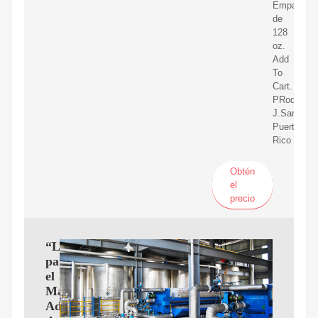
Empaque
de
128
oz.
Add
To
Cart.
PRoducers
J.Santiago
Puerto
Rico
Obtén
el
precio
“Ley
para
el
Manejo
Adecuado