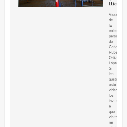
Rico)
Video
de
la
colección
personal
de
Carlos
Rubén
Ortiz
López.
Si
les
gustó
este
video,
los
invito
a
que
visiten
mi