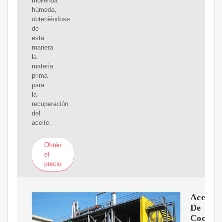
molienda
húmeda,
obteniéndose
de
esta
manera
la
materia
prima
para
la
recuperación
del
aceite.
Obtén
el
precio
Aceite
De
Coco