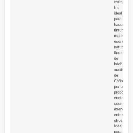
extraccion
Es
ideal
para
hacer
tinturas
madre,
esencias
naturales,
flores
de
bach,
aceite
de
Cáñamo,
perfumes,
propóleos,
coctelería,
cosmética,
esencias,
entre
otros.
Ideal
para