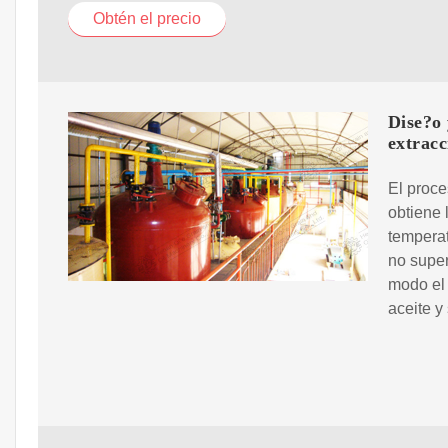
Obtén el precio
Dise?o 
extracc
El proce
obtiene 
temperat
no super
modo el 
aceite y