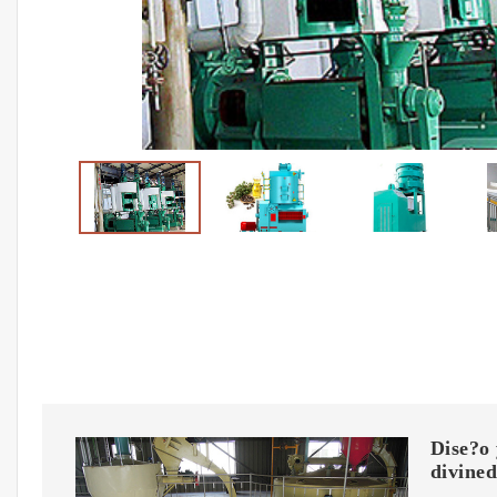
Dise?o 
divined