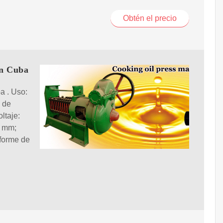
Obtén el precio
en Cuba
a . Uso:
e de
ltaje:
0 mm;
nforme de