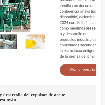
proveedor estructural de
tornillo con documento de
conferencia ansys (pdf
disponible),diciembre de
2024 con 16,994 lecturas
cómo medimos áreasdise?
o y desarrollo de
productos industriales
controlados secundarios,
la estructura/configuración
de la prensa de tornillo
Obtener consulta
y desarrollo del expulsor de aceite -
estiny.in