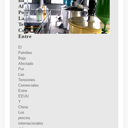
Baja
Afectado
Por
Las
Tensiones
Comerciales
Entre
El
Petróleo
Baja
Afectado
Por
Las
Tensiones
Comerciales
Entre
EEUU
Y
China.
Los
precios
internacionales