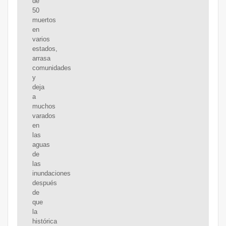
de
50
muertos
en
varios
estados,
arrasa
comunidades
y
deja
a
muchos
varados
en
las
aguas
de
las
inundaciones
después
de
que
la
histórica