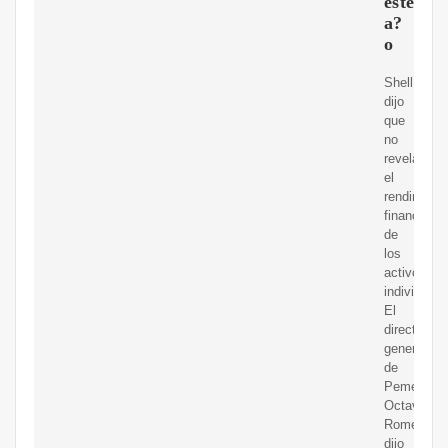
este
a?
o
Shell
dijo
que
no
revela
el
rendimient
financiero
de
los
activos
individuale
El
director
general
de
Pemex,
Octavio
Romero,
dijo