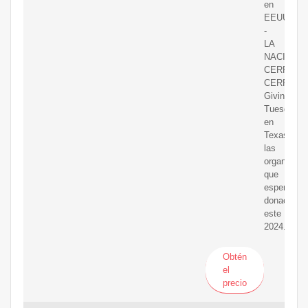
en
EEUU
-
LA
NACION.
CERRAR.
CERRAR.
Giving
Tuesday
en
Texas:
las
organizaci
que
esperan
donacione
este
2024.
Obtén
el
precio