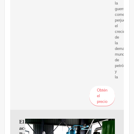
la
guerra
comercial
perjudique
el
crecimient
de
la
demanda
mundial
de
petróleo
y
la
Obtén
el
precio
El
aceite