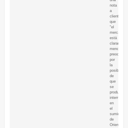
nota
a
clientes
que
"el
mercado
está
claramente
menos
preocupad
por
la
posibilidad
de
que
se
produzcan
interrupcio
en
el
suministro
de
Oriente