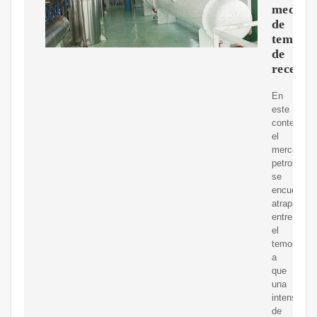
medio
de
temore
de
recesió
En
este
contexto,
el
mercado
petrolero
se
encuentra
atrapado
entre
el
temor
a
que
una
intensifica
de