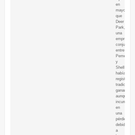
en
mayo
que
Deer
Park,
una
empresa
conjunta
entre
Pemex
y
Shell,
había
registrado
tradiciona
ganancias,
aunque
incurrió
en
una
pérdida
debido
a