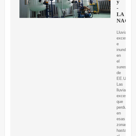
y
-
LA
NACIO
Lluvias
excesivas
e
inundacion
en
el
sureste
de
EE.UU.
Las
lluvias
excesivas,
que
perdurarán
en
esas
zonas
hasta