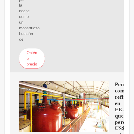
la
noche
como
un
monstruoso
huracán
de
Obtén
el
precio
Pemex
compra
refinerí
en
EE.UU.
que
perdió
US$36