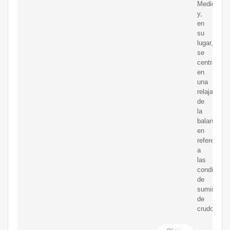
Medio
y,
en
su
lugar,
se
centra
en
una
relajación
de
la
balanza",
en
referencia
a
las
condicione
de
suministro
de
crudo.