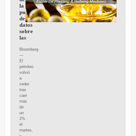
la
publicación
de
datos
sobre
las
Bloomberg
—
El
petróleo
volvió
a
ceder
tras
caer
más
de
un
2%
el
martes,
y