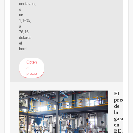
centavos,
o
un
1,16%,
a
76,16
dólares
el
barril
Obtén
el
precio
El
precio
de
la
gasolin
en
EE.UU.