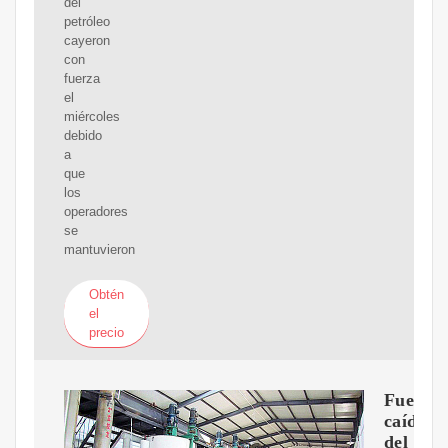
del
petróleo
cayeron
con
fuerza
el
miércoles
debido
a
que
los
operadores
se
mantuvieron
Obtén
el
precio
Fuerte
caída
del