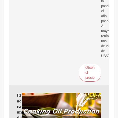
la
pandemia
el
año
pasado.
A
mayo
tenía
una
deuda
de
US$980
Obtén
el
precio
El
aceite
cae
antes
de