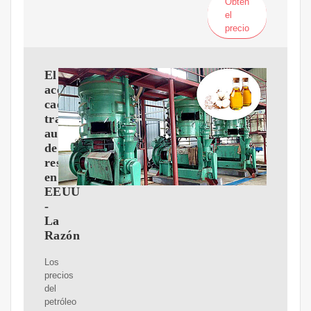
Obtén
el
precio
El
aceite
cae
tras
aumento
de
reservas
en
EEUU
-
La
Razón
Los
precios
del
petróleo