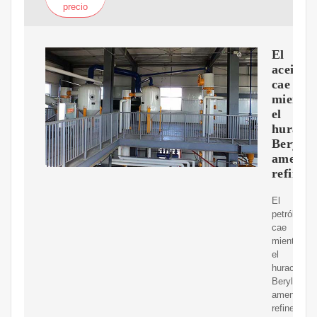
precio
El
aceite
cae
mientra
el
huracá
Beryl
amenaz
refinerí
El
petróleo
cae
mientras
el
huracán
Beryl
amenaza
refinerías