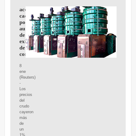
aceite
cae
por
aumento
de
existencias
de
combustible
8
ene
(Reuters)
-
Los
precios
del
crudo
cayeron
más
de
un
1%