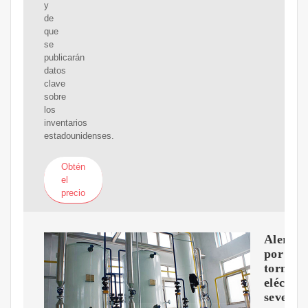
y
de
que
se
publicarán
datos
clave
sobre
los
inventarios
estadounidenses.
Obtén
el
precio
Alerta
por
torment
eléctric
severas