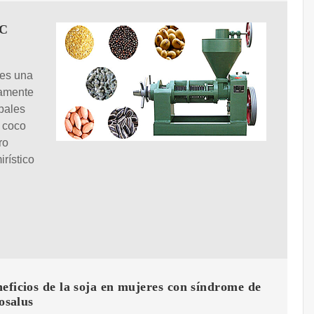
TC
 es una
damente
ipales
 coco
ro
rístico
eficios de la soja en mujeres con síndrome de
fosalus