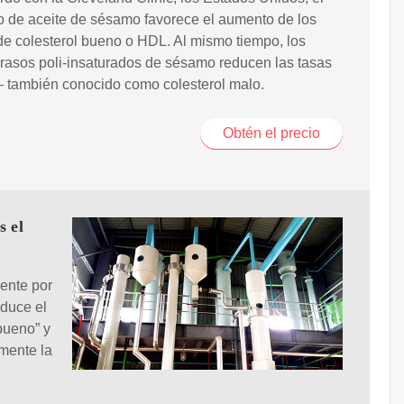
 de aceite de sésamo favorece el aumento de los
de colesterol bueno o HDL. Al mismo tiempo, los
rasos poli-insaturados de sésamo reducen las tasas
– también conocido como colesterol malo.
Obtén el precio
s el
mente por
educe el
bueno” y
lmente la