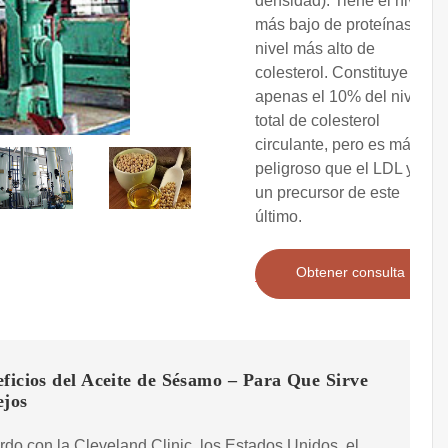
densidad): Tiene el nivel
más bajo de proteínas y el
nivel más alto de
colesterol. Constituye
apenas el 10% del nivel
total de colesterol
circulante, pero es más
peligroso que el LDL y es
un precursor de este
último.
Obtener consulta
ficios del Aceite de Sésamo – Para Que Sirve
ejos
do con la Cleveland Clinic, los Estados Unidos, el