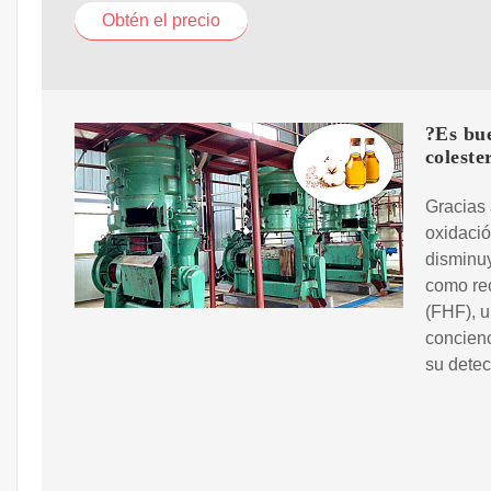
Obtén el precio
?Es bue
coleste
Gracias 
oxidació
disminuy
como re
(FHF), u
concienc
su detec