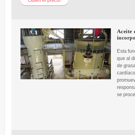
Obtén el precio
Aceite 
incorpo
Esta fun
que al d
de grasa
cardíaco
promueve
responsa
se proce