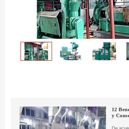
12 Bene
y Cons
De acuer