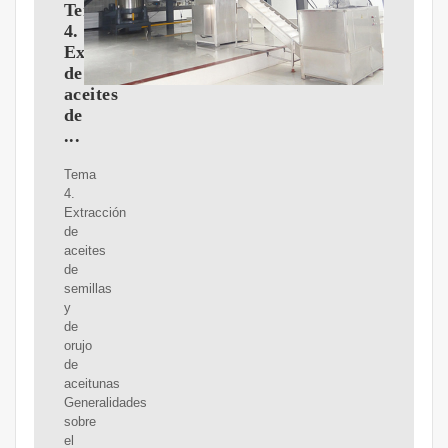
Tema
4.
Extracción
de
aceites
de
...
Tema
4.
Extracción
de
aceites
de
semillas
y
de
orujo
de
aceitunas
Generalidades
sobre
el