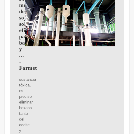
mecánico
de
soja:
solución
eficaz
para
bajas
y
...
-
Farmet
sustancia
tóxica,
es
preciso
eliminar
hexano
tanto
del
aceite
y