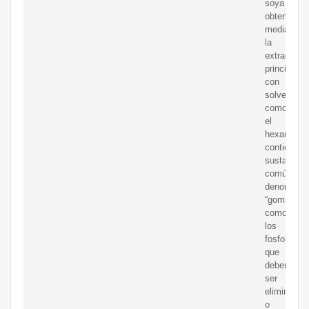
soya
obtenido
mediante
la
extracción,
principalm
con
solventes
como
el
hexano,
contiene
sustancias
comúnmen
denominad
“gomas”,
como
los
fosfolípido
que
deben
ser
eliminadas
o