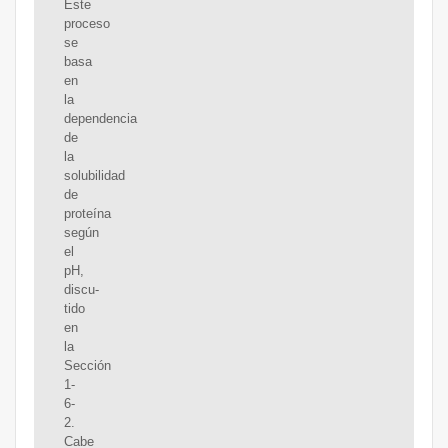
Este
proceso
se
basa
en
la
dependencia
de
la
solubilidad
de
proteína
según
el
pH,
discu-
tido
en
la
Sección
1-
6-
2.
Cabe