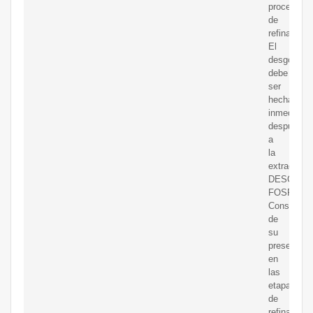
proceso
de
refinación
El
desgomad
debe
ser
hecha
inmediata
después
a
la
extracción
DESGOM
FOSFOLI
Consecuen
de
su
presencia
en
las
etapas
de
refinación