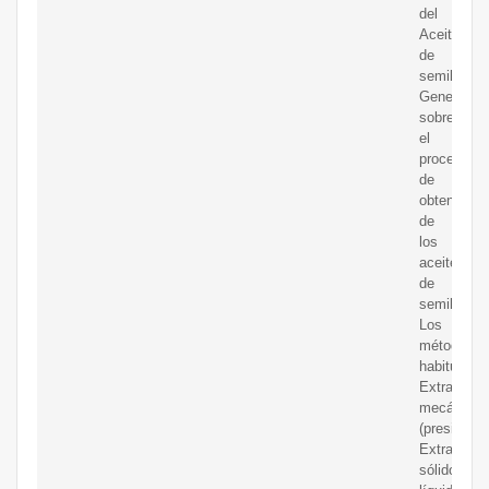
del
Aceite
de
semillas
Generalida
sobre
el
proceso
de
obtención
de
los
aceites
de
semillas.
Los
métodos
habituales:
Extracción
mecánica
(presión).
Extracción
sólido-