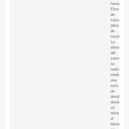
hexano.
Eliminació
de
solvente
(destilació
de
micelas)
La
eliminació
del
solvente
se
realiza
mediante
una
torre
de
destilación
donde
se
retira
el
hexano