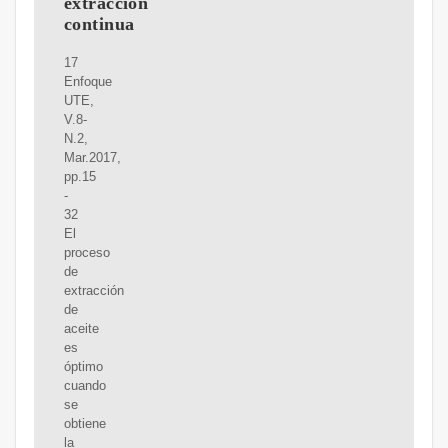
extracción
continua
17
Enfoque
UTE,
V.8-
N.2,
Mar.2017,
pp.15
-
32
El
proceso
de
extracción
de
aceite
es
óptimo
cuando
se
obtiene
la