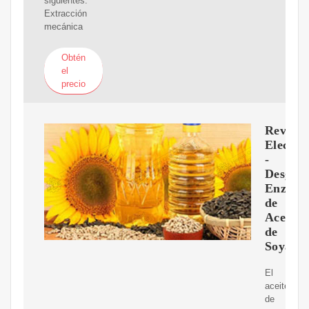
siguientes:
Extracción
mecánica
Obtén
el
precio
Revista
Electro
-
Desgom
Enzimát
de
Aceite
de
Soya
El
aceite
de