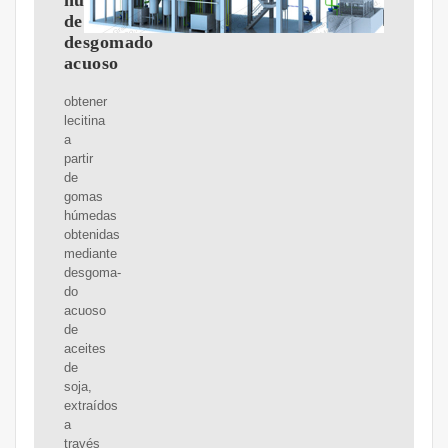
húmedas
de
desgomado
acuoso
obtener
lecitina
a
partir
de
gomas
húmedas
obtenidas
mediante
desgoma-
do
acuoso
de
aceites
de
soja,
extraídos
a
través