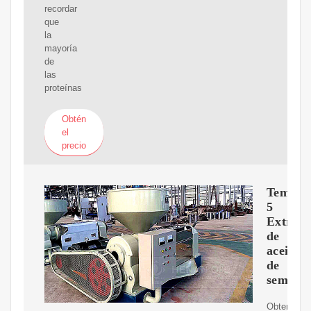
recordar
que
la
mayoría
de
las
proteínas
Obtén
el
precio
Tema
5
Extracc
de
aceites
de
semilla
Obtención