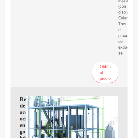
líquido
(con
disolventes
Calentamie
Tras
el
proceso
de
extracción
se
Obtén
el
precio
Recuperación
de
aceite
ocluido
en
gomas