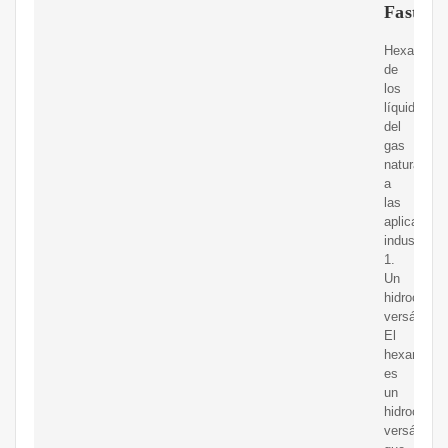
FasterC
Hexano:
de
los
líquidos
del
gas
natural
a
las
aplicacion
industriale
1.
Un
hidrocarbu
versátil
El
hexano
es
un
hidrocarbu
versátil