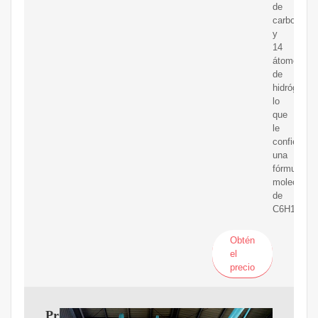
de
carbono
y
14
átomos
de
hidrógeno,
lo
que
le
confiere
una
fórmula
molecular
de
C6H14.
Obtén
el
precio
Procesamiento