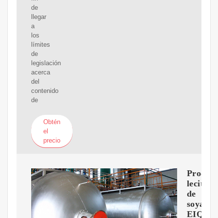
de
llegar
a
los
límites
de
legislación
acerca
del
contenido
de
Obtén
el
precio
Produc
lecitina
de
soya
EIQ142