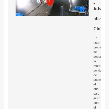
-
Inform
-
idksa
-
ClubEn
En
este
proceso
se
separa
la
materia
sólida
del
aceite,
el
cual
sale
junto
con
el