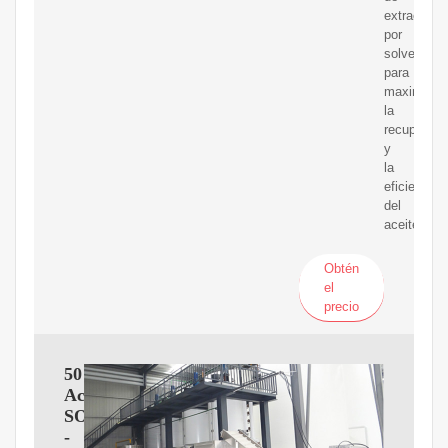
extracción
por
solvente
para
maximizar
la
recuperaci
y
la
eficiencia
del
aceite.
Obtén
el
precio
50746336-
Aceite-
SOJA
-