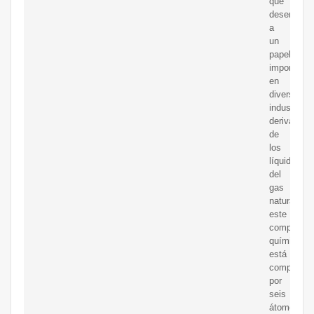
que
desempe?
a
un
papel
importante
en
diversas
industrias.
derivado
de
los
líquidos
del
gas
natural,
este
compuesto
químico
está
compuesto
por
seis
átomos