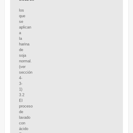
los
que
se
aplican
a
la
harina
de
soja
normal.
(ver
sección
4-
3-
1)
3.2
El
proceso
de
lavado
con
ácido