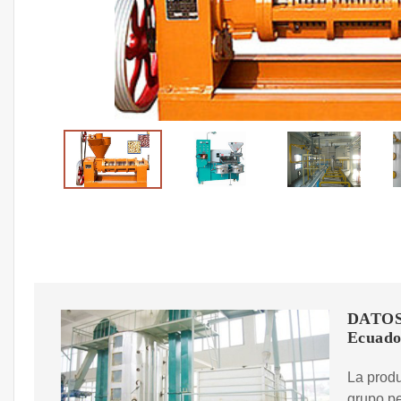
DATOS-
Ecuado
La produ
grupo pe