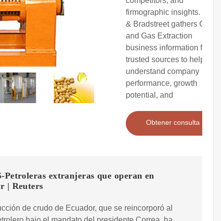
competitors, and
firmographic insights. Dun
& Bradstreet gathers Oil
and Gas Extraction
business information from
trusted sources to help you
understand company
performance, growth
potential, and
Obtener consulta
Petroleras extranjeras que operan en
r | Reuters
cción de crudo de Ecuador, que se reincorporó al
trolero bajo el mandato del presidente Correa, ha