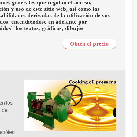
ones generales que regulan el acceso,
ión y uso de este sitio web, así como las
abilidades derivadas de la utilización de sus
dos, entendiéndose en adelante por
idos” los textos, gráficos, dibujos
Obtén el precio
en los
 del
etróleo