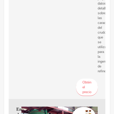
datos
detallados
sobre
las
característ
del
crudo
que
se
utilizan
para
la
ingeniería
de
refinería
Obtén
el
precio
Ensayo