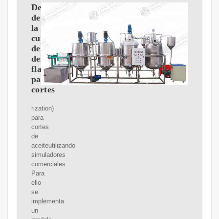
Determinación
de
la
curva
de
destilación
flash
para
cortes
rization)
para
cortes
de
aceiteutilizando
simuladores
comerciales.
Para
ello
se
implementa
un