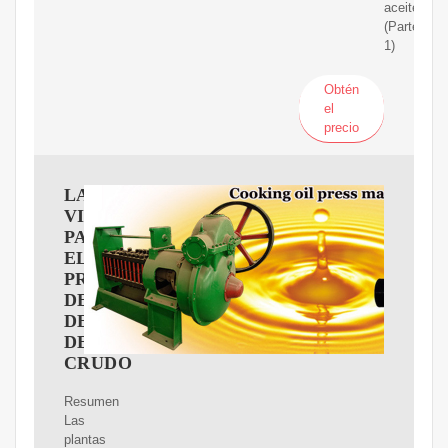
aceitecrud
(Parte
1)
Obtén
el
precio
LABORATORIO
VIRTUAL
PARA
EL
PROCESO
DE
DESTILACIóN
DE
CRUDO
Resumen
Las
plantas