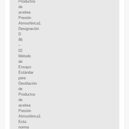
Productos
de
aceitea
Presión
Atmosférica1.
Designación
D
86
–
02
Método
de
Ensayo
Estándar
para
Destilación
de
Productos
de
aceitea
Presión
Atmosférica1
Esta
norma