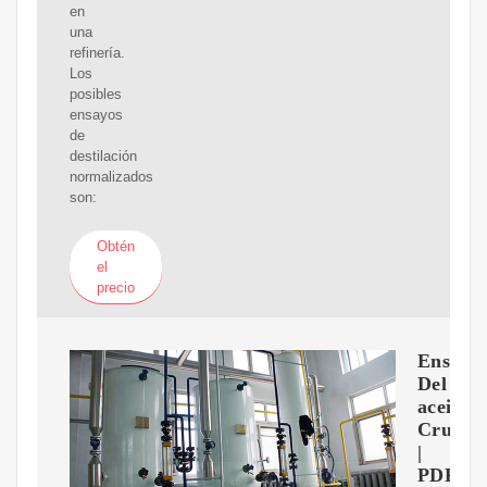
en
una
refinería.
Los
posibles
ensayos
de
destilación
normalizados
son:
Obtén
el
precio
Ensayo
Del
aceite
Crudo
|
PDF