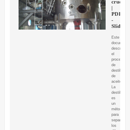
crudo
|
PDF
-
SlideSh
Este
documento
describe
el
proceso
de
destilación
de
aceitecrud
La
destilación
es
un
método
para
separar
los