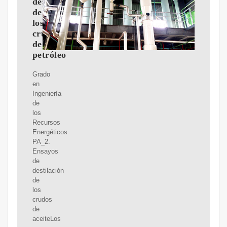
destilación
de
los
crudos
de
petróleo
Grado
en
Ingeniería
de
los
Recursos
Energéticos
PA_2.
Ensayos
de
destilación
de
los
crudos
de
aceiteLos