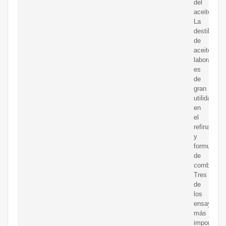
del
aceite.
La
destilación
de
aceiteen
laboratorio
es
de
gran
utilidad
en
el
refinamien
y
formulació
de
combustibl
Tres
de
los
ensayos
más
importante