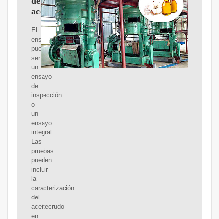
de
aceitecrudo
El
ensayo
puede
ser
un
ensayo
de
inspección
o
un
ensayo
integral.
Las
pruebas
pueden
incluir
la
caracterización
del
aceitecrudo
en