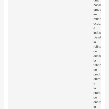
una
habilidad
crucial
en
muchas
ocupacion
e
industrias.
Desde
la
refinación
de
aceitehast
la
fabricación
de
productos
químicos
y
la
producción
de
energía,
la