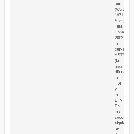
son
(Wuithier,
1971;
Speight,
1998;
Cohen,
2003):
la
curva
ASTM
(la
más
difundida),
la
TBP
y
la
EFV.
En
las
secciones
siguientes
se