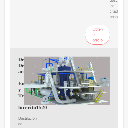
describen
los
citados
ensayos.
Obtén
el
precio
Destilacion
De
aceite
-
Ensayos
y
Trabajos
-
lucerito1520
Destilación
de