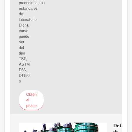
procedimientos
estándares
de
laboratorio.
Dicha
curva
puede
ser
del
tipo
TBP,
ASTM
D86,
D1160
o
Obtén
el
precio
Determ
de