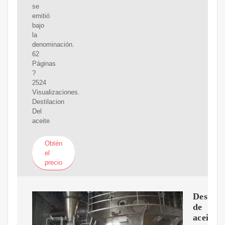
se
emitió
bajo
la
denominación.
62
Páginas
?
2524
Visualizaciones.
Destilacion
Del
aceite
Obtén
el
precio
Destila
de
aceite