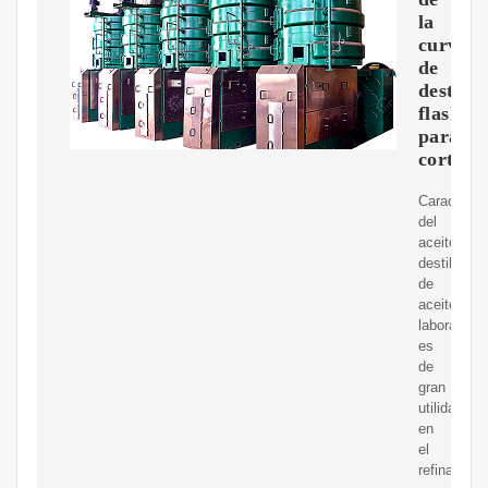
la
curva
de
destilac
flash
para
cortes
Caracteriz
del
aceiteLa
destilación
de
aceiteen
laboratorio
es
de
gran
utilidad
en
el
refinamien