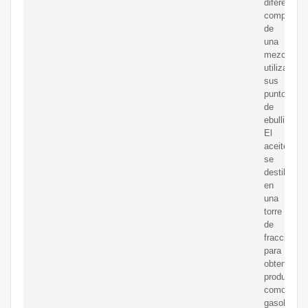
diferentes
component
de
una
mezcla
utilizando
sus
puntos
de
ebullición.
El
aceitecrud
se
destila
en
una
torre
de
fraccionam
para
obtener
productos
como
gasolina,