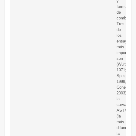
y
formulació
de
combustibl
Tres
de
los
ensayos
más
importante
son
(Wuithier,
1971;
Speight,
1998;
Cohen,
2003):
la
curva
ASTM
(la
más
difundida),
la