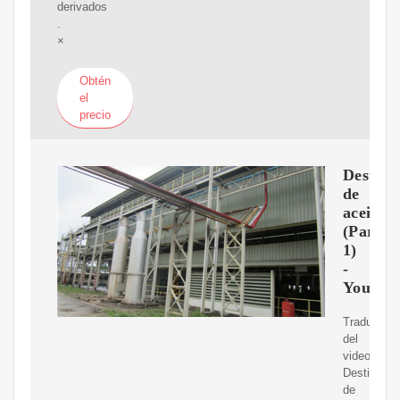
derivados
.
×
Obtén
el
precio
Destila
de
aceitec
(Parte
1)
-
YouTub
Traducción
del
video
Destilación
de