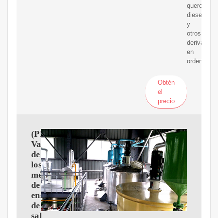
queroseno,
diesel
y
otros
derivados
en
orden
Obtén
el
precio
(PDF)
Validación
de
los
métodos
de
ensayo
de
sal