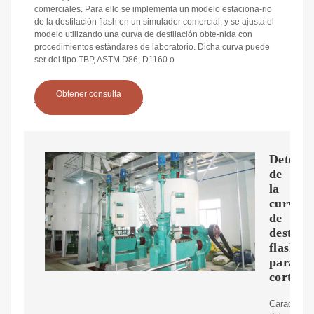
comerciales. Para ello se implementa un modelo estaciona-rio
de la destilación flash en un simulador comercial, y se ajusta el
modelo utilizando una curva de destilación obte-nida con
procedimientos estándares de laboratorio. Dicha curva puede
ser del tipo TBP, ASTM D86, D1160 o
Obtener consulta
Determ
de
la
curva
de
destilac
flash
para
cortes
Caracteriz