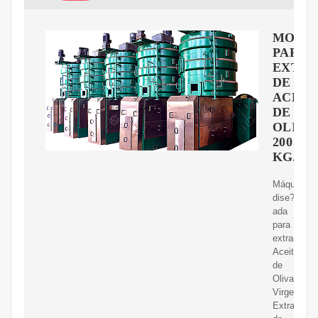
MOLI
PARA
EXTRA
DE
ACEIT
DE
OLIVA
200
KG/H
Máquina
dise?
ada
para
extraer
Aceite
de
Oliva
Virgen
Extra