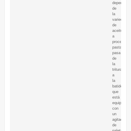
dependien
de
la
variedad
de
aceituna
a
procesar.L
pasta
pasa
de
la
trituradora
a
la
batidora,
que
está
equipada
con
un
agitador
de
paletas