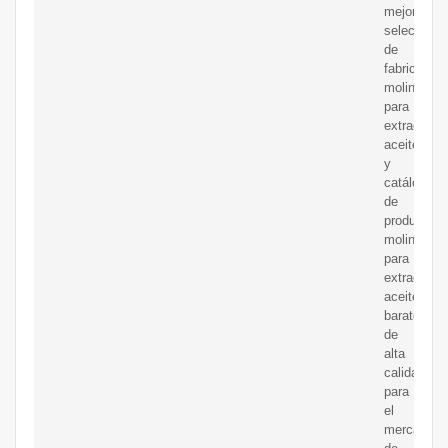
mejor
selección
de
fabricantes
molino
para
extraer
aceite
y
catálogo
de
productos
molino
para
extraer
aceite
baratos
de
alta
calidad
para
el
mercado