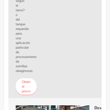
según
el
tama?
o
del
tanque
requerido
para
una
aplicación
particular
de
procesamiento
de
semillas
oleaginosas.
Obtén
el
precio
Descub