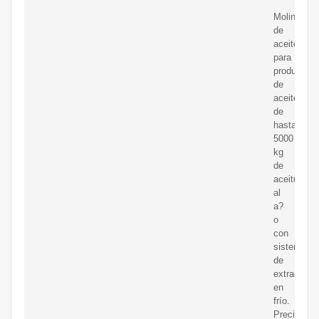
Molino
de
aceite
para
produccio
de
aceite
de
hasta
5000
kg
de
aceitunas
al
a?
o
con
sistema
de
extracción
en
frío.
Precio