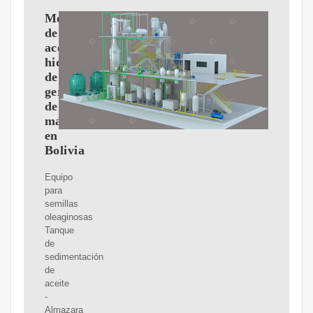
Molino
de
aceite/aceite
hidráulico
de
germen
de
maíz
en
Bolivia
Equipo
para
semillas
oleaginosas
Tanque
de
sedimentación
de
aceite
-
Almazara