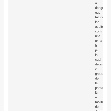
al
desgaste
que
trituran
las
aceitunas
contra
una
criba
fi
ja,
la
cual
determina
el
grosor
de
la
pasta.
En
el
molino
de