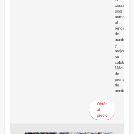
cocción,
podría
aumentar
el
rendimient
de
aceite
y
mejorar
su
calidad.
Máquina
de
prensa
de
aceite
Obtén
el
precio