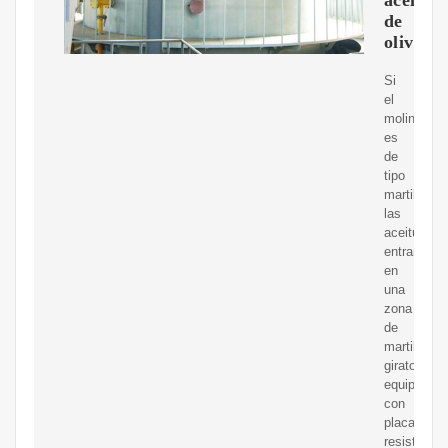
de
oliva
Si
el
molino
es
de
tipo
martillo,
las
aceitunas
entran
en
una
zona
de
martillos
giratorios
equipados
con
placas
resistentes