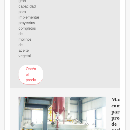
gran
capacidad
para
implementar
proyectos
completos
de
molinos
de
aceite
vegetal
Obtén
el
precio
Maquin
compac
para
producc
de
aceite