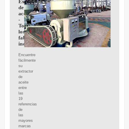
Extractor
de
aceite
-
Todos
los
fabricantes
industriales
Encuentre
fácilmente
su
extractor
de
aceite
entre
las
19
referencias
de
las
mayores
marcas