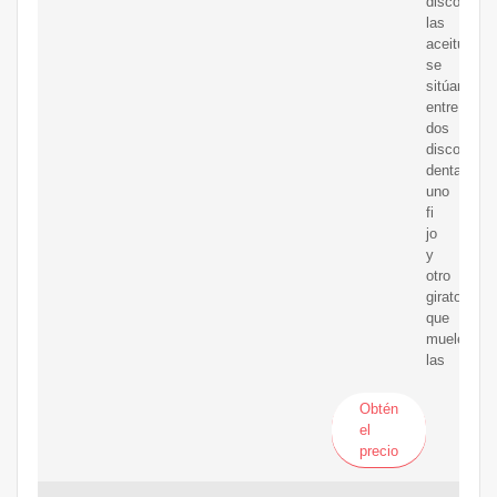
disco,
las
aceitunas
se
sitúan
entre
dos
discos
dentados,
uno
fi
jo
y
otro
giratorio,
que
muelen
las
Obtén
el
precio