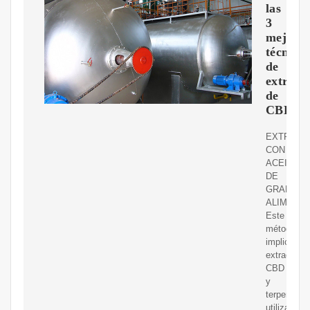
las
3
mejore
técnica
de
extracc
de
CBD
EXTRACC
CON
ACEITE
DE
GRADO
ALIMENTI
Este
método
implica
extraer
CBD
y
terpenos
utilizando