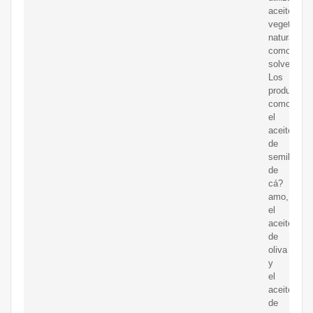
aceites
vegetales
naturales
como
solvente.
Los
productos
como
el
aceite
de
semilla
de
cá?
amo,
el
aceite
de
oliva
y
el
aceite
de