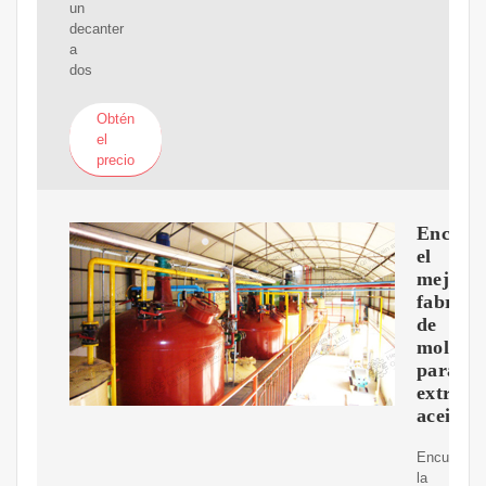
un
decanter
a
dos
Obtén
el
precio
Encuen
el
mejor
fabrica
de
molino
para
extraer
aceite
Encuentre
la