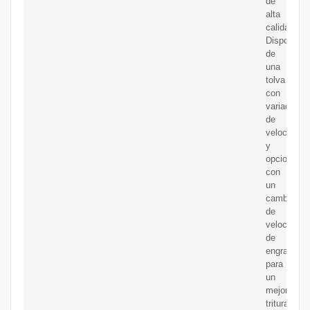
de
alta
calidad.
Dispone
de
una
tolva
con
variador
de
velocidad,
y
opcionalm
con
un
cambio
de
velocidad
de
engranajes
para
un
mejor
triturado