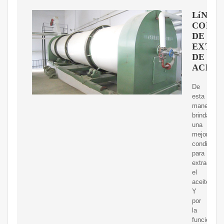
LíNEA
COMP
DE
EXTRA
DE
ACEIT
De
esta
manera,
brinda
una
mejor
condición
para
extraer
el
aceite.
Y
por
la
función