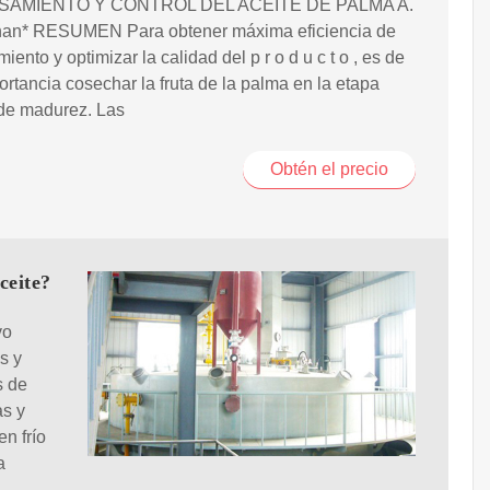
AMIENTO Y CONTROL DEL ACEITE DE PALMA A.
han* RESUMEN Para obtener máxima eficiencia de
iento y optimizar la calidad del p r o d u c t o , es de
portancia cosechar la fruta de la palma en la etapa
 de madurez. Las
Obtén el precio
ceite?
vo
s y
s de
as y
n frío
a