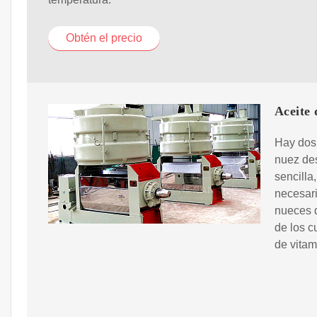
Obtén el precio
Aceite 
Hay dos 
nuez des
sencilla
necesari
nueces d
de los c
de vitam