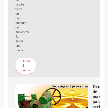
aceite
tiene
un
bajo
consumo
de
solventes.
4.
Tener
una
fuerte
Obtén
el
precio
Detalle
de
maquin
para
aceite