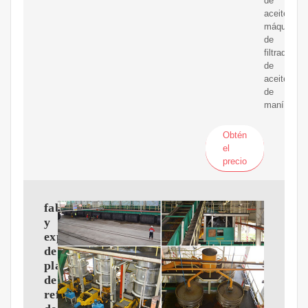
de
aceite,
máquina
de
filtrado
de
aceite
de
maní
Obtén
el
precio
fabricantes
y
exportadores
de
plantas
de
refinación