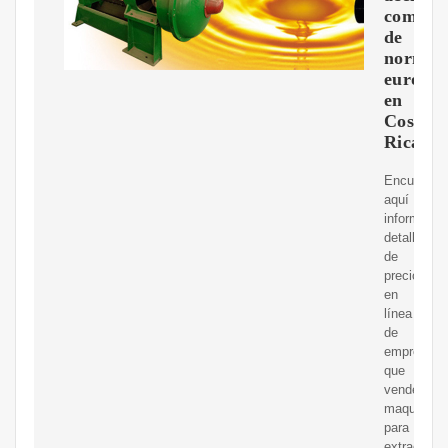
comesti
de
norma
europe
en
Costa
Rica
Encuentre
aquí
informació
detallada
de
precios
en
línea
de
empresas
que
venden
maquinaria
para
extracción