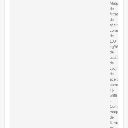
Máquina
de
filtrado
de
aceite
comercial
de
100
kg/h/filtro
de
aceite
de
cocina/puri
de
aceite
comestible
Hj-
of86
-
Comprar
máquina
de
filtrado