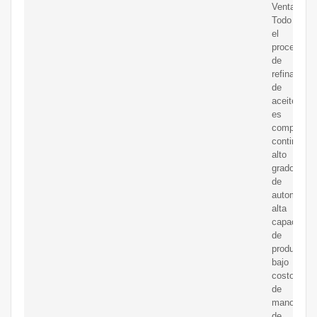
Ventajas:
Todo
el
proceso
de
refinación
de
aceite
es
completam
continuo,
alto
grado
de
automatiza
alta
capacidad
de
producción
bajo
costo
de
mano
de