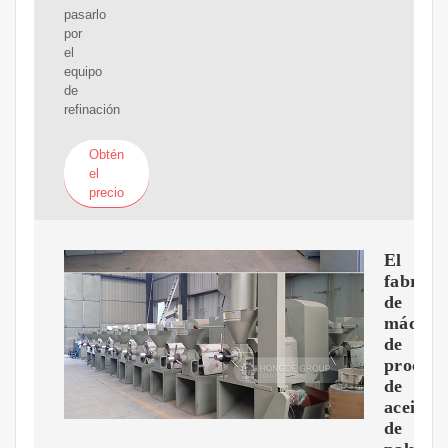
pasarlo
por
el
equipo
de
refinación
Obtén
el
precio
El
fabrica
de
máquin
de
procesa
de
aceite
de