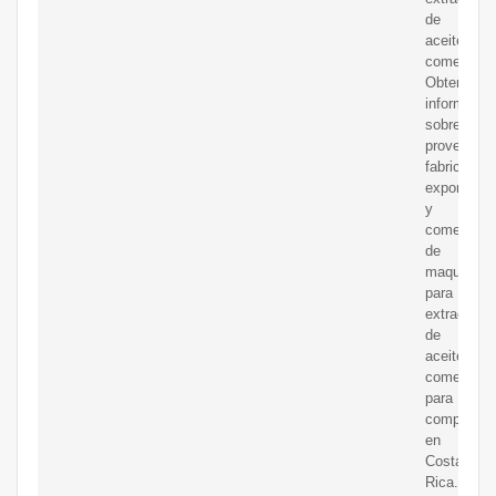
de
aceite
comestible
Obtenga
informació
sobre
proveedore
fabricantes
exportador
y
comercian
de
maquinaria
para
extracción
de
aceite
comestible
para
comprar
en
Costa
Rica.