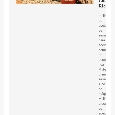
Costa
Rica
molino
de
aceite
de
sésamo
para
aceite
comestible
en
costa
rica
Materia
prima:
sésamo
Tipo
de
máquina:
Molino
procesado
de
aceite