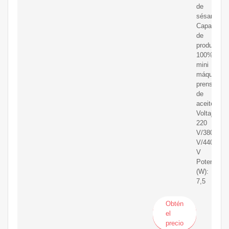
de
sésamo
Capacidad
de
producción
100%
mini
máquina
prensadora
de
aceite
Voltaje:
220
V/380
V/440
V
Potencia
(W):
7,5
Obtén
el
precio