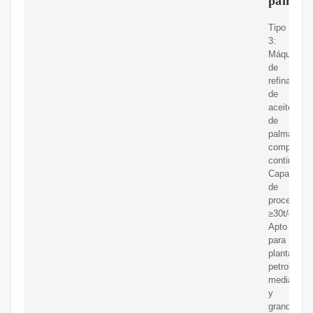
palma
Tipo
3:
Máquina
de
refinación
de
aceite
de
palma
completam
continua
Capacidad
de
procesamie
≥30t/d
Apto
para
plantas
petroleras
medianas
y
grandes.