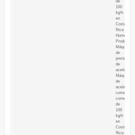
de
100
kg/h
en
Costa
Rica
Home
Productos
Máquina
de
prensa
de
aceite
Máquina
de
aceite
comestible
comestible
de
100
kg/h
en
Costa
Rica