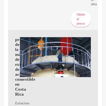
obra
Obtén
el
precio
precio
de
la
máquina
de
extracción
de
aceite
comestible
en
Costa
Rica
Extractora