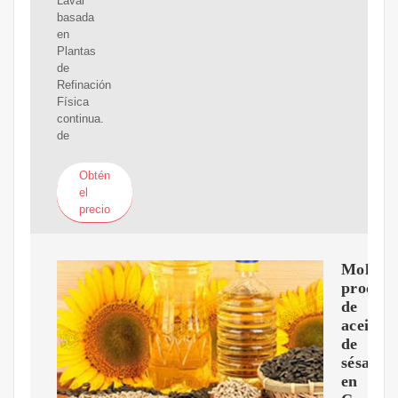
Laval
basada
en
Plantas
de
Refinación
Física
continua.
de
Obtén
el
precio
Molino
procesa
de
aceite
de
sésamo
en