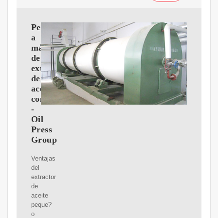
Peque?
a
máquina
de
extracción
de
aceite
comestible
-
Oil
Press
Group
Ventajas
del
extractor
de
aceite
peque?
o