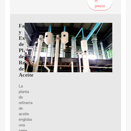
el
precio
Fabricantes
y
Exportadores
de
Plantas
de
Refinería
de
Aceite
La
planta
de
refinería
de
aceite
engloba
una
serie