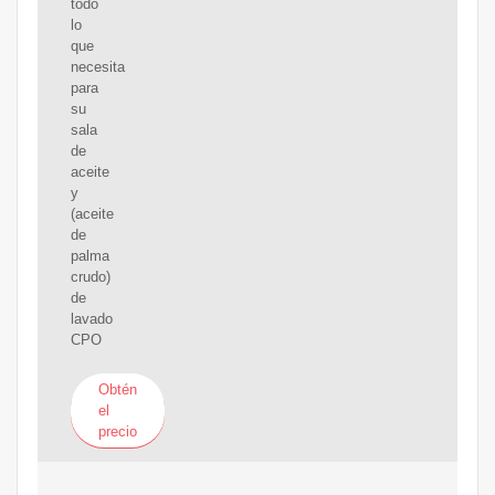
todo
lo
que
necesita
para
su
sala
de
aceite
y
(aceite
de
palma
crudo)
de
lavado
CPO
Obtén
el
precio