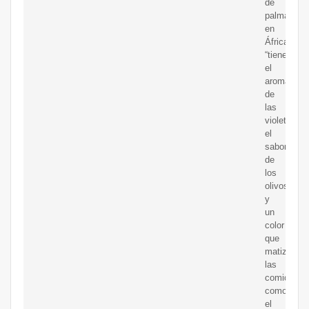
de
palma
en
África
“tiene
el
aroma
de
las
violetas,
el
sabor
de
los
olivos
y
un
color
que
matiza
las
comidas
como
el