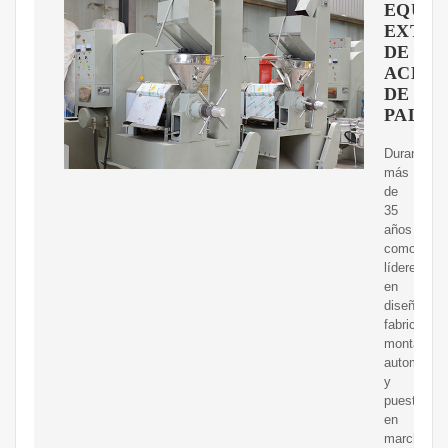
EQUIP
EXTRA
DE
ACEIT
DE
PALM
Durante
más
de
35
años
como
líderes
en
diseño,
fabricación
montaje,
automatiza
y
puesta
en
marcha