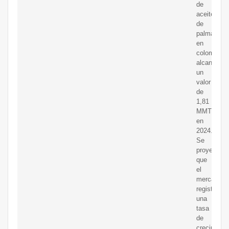
de
aceite
de
palma
en
colombia
alcanzó
un
valor
de
1,81
MMT
en
2024.
Se
proyecta
que
el
mercado
registre
una
tasa
de
crecimient