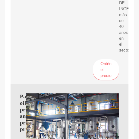
DE
INGENIER
más
de
40
años
en
el
sector
Obtén
el
precio
Palm
oil
processing
and
production
process