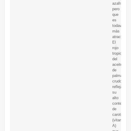
azafrán,
pero
que
es
todavía
más
atractivo”.
El
rojo
tropical
del
aceite
de
palma
crudo
refleja
su
alto
contenido
de
carotenos
(vitamina
A)