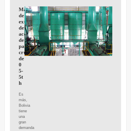
Máquina
de
extracción
de
aceite
de
palma
crudo
de
0
5-
5t
h
Es
más,
Bolivia
tiene
una
gran
demanda