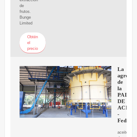
de
frutos.
Bunge
Limited
Obtén
el
precio
La
agroind
de
la
PALM
DE
ACEIT
-
Fedepa
aceite