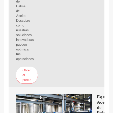
de
Palma
de
Aceite.
Descubre
cómo
nuestras
soluciones
innovadoras
pueden
optimizar
tus
operaciones.
Obtén
el
precio
Equipo
Aceite
de
Palma