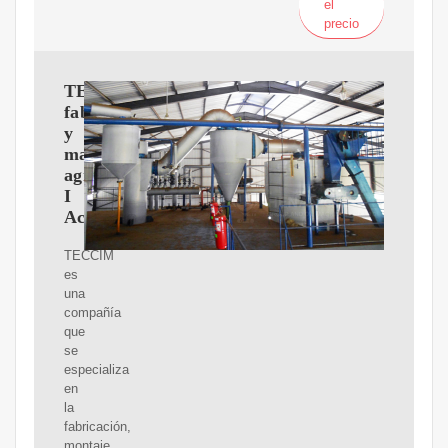
el
precio
TECCIM
fabricación
y
mantenimiento
agroinsdustriales
I
Aceite
TECCIM
es
una
compañía
que
se
especializa
en
la
fabricación,
montaje