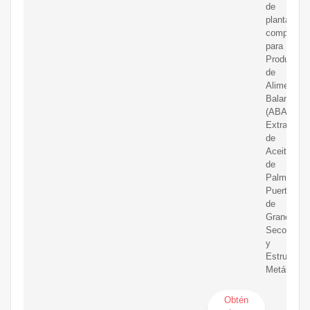
de
plantas
completas
para
Producció
de
Alimentos
Balancead
(ABA),
Extracción
de
Aceite
de
Palma,
Puertos
de
Granel
Seco
y
Estructura
Metálicas.
Obtén