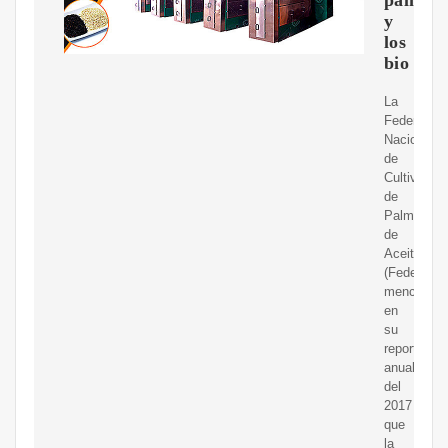
y
los
bio
La
Federación
Nacional
de
Cultivador
de
Palma
de
Aceite
(Fedepalm
mencionó
en
su
reporte
anual
del
2017
que
la