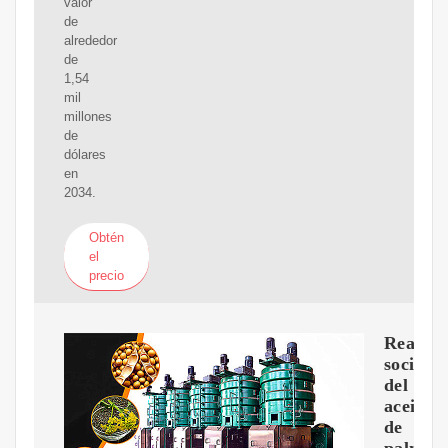
valor
de
alrededor
de
1,54
mil
millones
de
dólares
en
2034.
Obtén
el
precio
Realida
socioam
del
aceite
de
palma