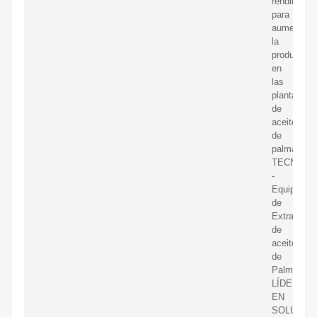
rendimient
para
aumentar
la
producción
en
las
plantas
de
aceite
de
palma.
TECNINT
-
Equipos
de
Extracción
de
aceite
de
Palma.
LÍDERES
EN
SOLUCIO