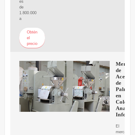
es
de
1.800.000
a
Obtén
el
precio
Mercad
de
Aceite
de
Palma
en
Colomb
Analisis
Inform
El
mercado