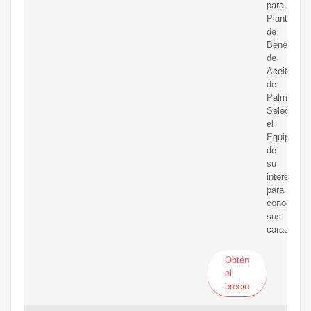
para
Plantas
de
Beneficio
de
Aceite
de
Palma.
Seleccione
el
Equipo
de
su
interés
para
conocer
sus
característ
Obtén
el
precio