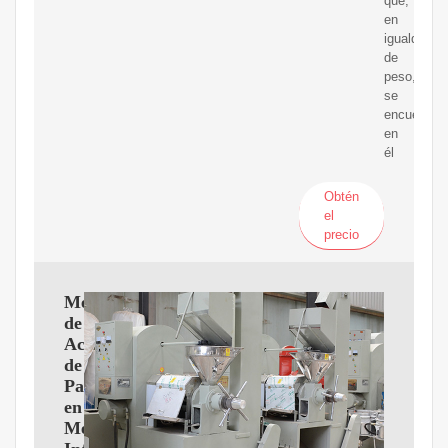
que,
en
igualdad
de
peso,
se
encuentran
en
él
Obtén
el
precio
Mercado
de
Aceite
de
Palma
en
México,