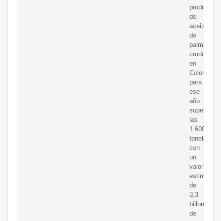
producción
de
aceite
de
palma
crudo
en
Colombia
para
ese
año
superó
las
1.600.000
toneladas
con
un
valor
estimado
de
3,3
billones
de