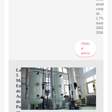
anual
compuesta
de
1,7%
durante
2025-
2034.
Obtén
el
precio
Las
5
Mayores
Empresas
de
Aceite
de
Palma