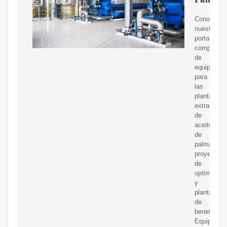
Conoce
nuestro
portafolio
completo
de
equipos
para
las
plantas
extractora
de
aceite
de
palma,
proyectos
de
optimizaci
y
plantas
de
beneficio.
Equipos