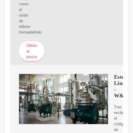
como
el
óxido
de
etileno
formaldehído.
Obtén
el
precio
Esteril
Lina
-
W&H
Tras
recibir
el
código
de