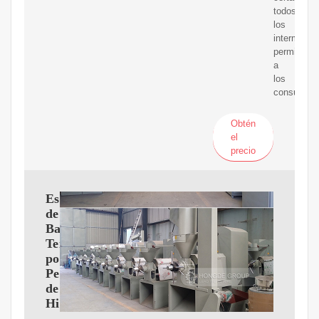
todos
los
intermediar
permitiend
a
los
consumido
Obtén
el
precio
Esterilizador
de
Baja
Temperatura
por
Peróxido
de
Hidrógeno