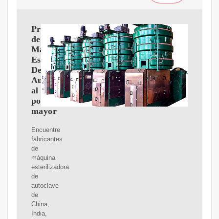
Productos
de
Máquina
Esterilizadora
De
Autoclave
al
por
mayor
Encuentre
fabricantes
de
máquina
esterilizadora
de
autoclave
de
China,
India,