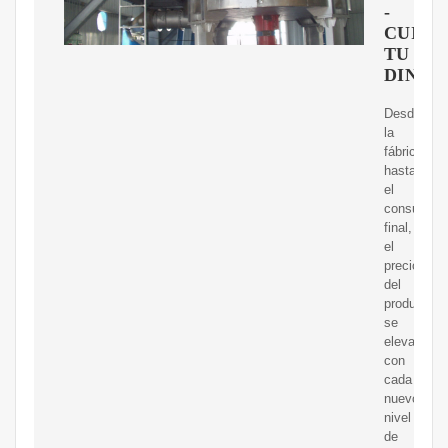
-
CUIDA
TU
DINER
Desde
la
fábrica
hasta
el
consumido
final,
el
precio
del
producto
se
eleva
con
cada
nuevo
nivel
de