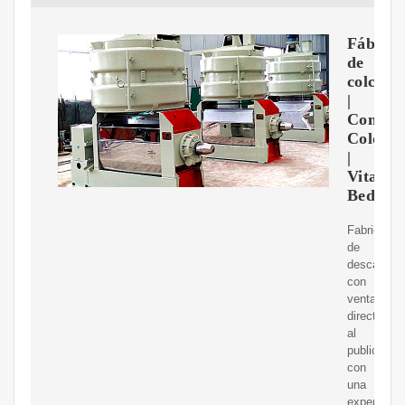
Fábrica
de
colchon
|
Compr
Colchó
|
Vitality
Beds
Fabricante
de
descanso
con
venta
directa
al
publico,
con
una
experienci