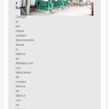
y
limpio
Compre
al
por
mayor,
compre
directamente
desde
la
fábrica
en
Alibaba.com.
Los
fabricantes
de
compra
directa
de
fábrica
con
un