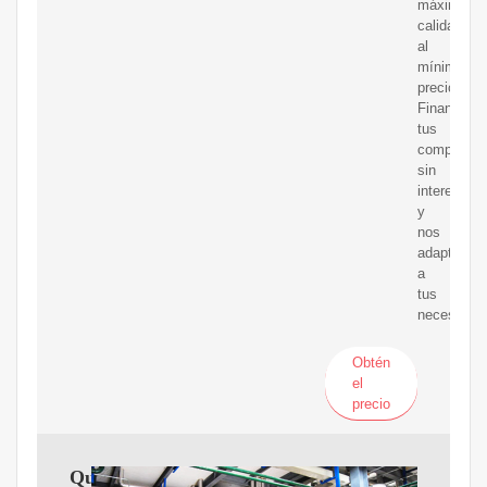
máxima
calidad
al
mínimo
precio.
Financiam
tus
compras
sin
intereses
y
nos
adaptamos
a
tus
necesidad
Obtén
el
precio
Qué