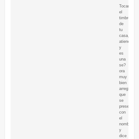
Tocan
el
timbre
de
tu
casa,
atiendes
y
es
una
se?
ora
muy
bien
arreglada
que
se
presenta
con
el
nombre
y
dice