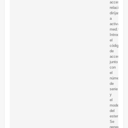
acceso
relacionad
diríjase
a
activation-
med.wh.co
Introduzca
el
código
de
acceso
junto
con
el
número
de
serie
y
el
modelo
del
esterilizado
Se
generará