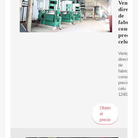
Venta
directa
de
fabrica
consult
precio
celu
Venta
directa
de
fabrica
consulta
precio
celu
124029867
Obtén
el
precio