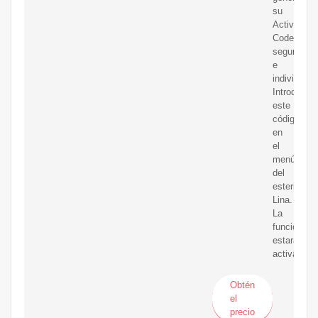
su
Activation
Code
seguro
e
individual.
Introduzca
este
código
en
el
menú
del
esterilizad
Lina.
La
función
estará
activada.
Obtén
el
precio