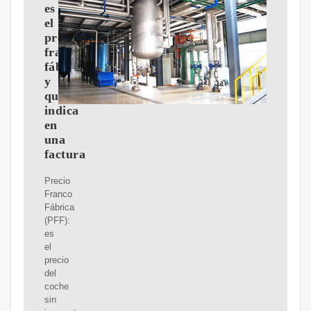
es
el
precio
franco
fábrica
y
qué
indica
en
una
factura
Precio
Franco
Fábrica
(PFF):
es
el
precio
del
coche
sin