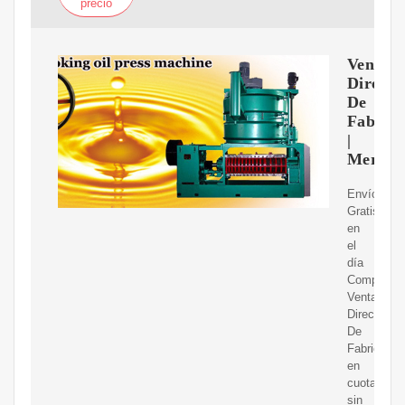
precio
Venta
Directa
De
Fabrica
|
Mercad
Envíos
Gratis
en
el
día
Comprá
Venta
Directa
De
Fabrica
en
cuotas
sin