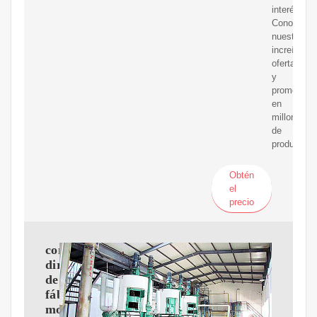
interés!
Conocé
nuestras
increíbles
ofertas
y
promocion
en
millones
de
productos.
Obtén
el
precio
comprar
directamente
de
fábrica
moderno