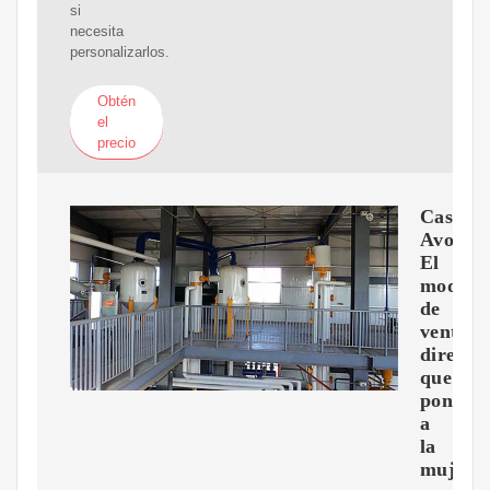
si
necesita
personalizarlos.
Obtén
el
precio
Caso
Avon:
El
modelo
de
venta
directa
que
pone
a
la
mujer