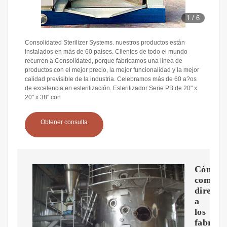
1
/
6
Consolidated Sterilizer Systems. nuestros productos están
instalados en más de 60 países. Clientes de todo el mundo
recurren a Consolidated, porque fabricamos una linea de
productos con el mejor precio, la mejor funcionalidad y la mejor
calidad previsible de la industria. Celebramos más de 60 a?os
de excelencia en esterilización. Esterilizador Serie PB de 20" x
20" x 38" con
Obtener consulta
Cómo
compra
directa
a
los
fabrica