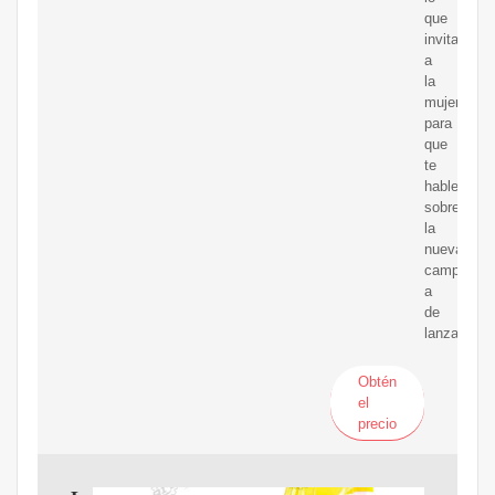
que
invitas
a
la
mujer
para
que
te
hable
sobre
la
nueva
campa?
a
de
lanzamient
Obtén
el
precio