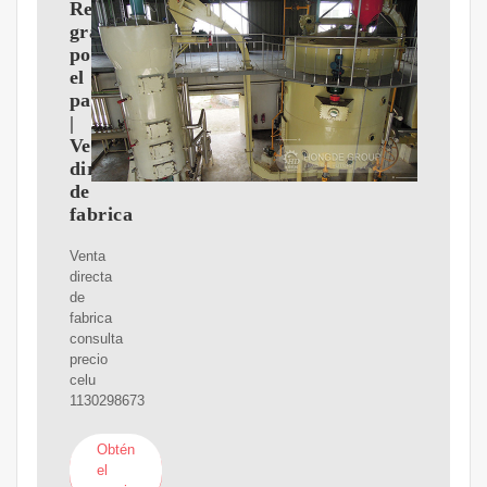
Reja
grande
por
el
pavimento
|
Venta
directa
de
fabrica
Venta
directa
de
fabrica
consulta
precio
celu
1130298673
Obtén
el