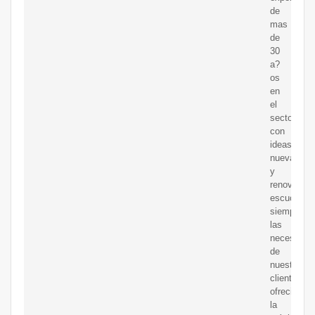
de
mas
de
30
a?
os
en
el
sector,
con
ideas
nuevas
y
renovadas,
escuchand
siempre
las
necesidad
de
nuestros
clientes,
ofreciendo
la