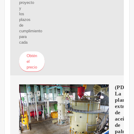
proyecto
y
los
plazos
de
cumplimiento
para
cada
Obtén
el
precio
(PDF)
La
planta
extract
de
aceite
de
palma.