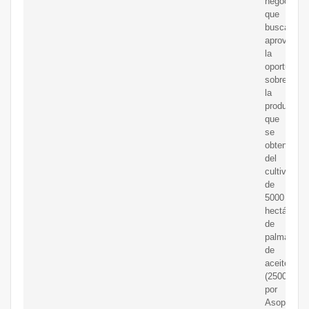
negocio
que
busca
aprovechar
la
oportunida
sobre
la
producción
que
se
obtendrá
del
cultivo
de
5000
hectáreas
de
palma
de
aceite
(2500
por
Asopalrio,