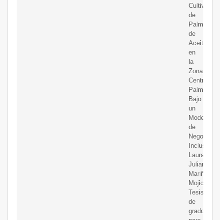
Cultivo
de
Palma
de
Aceite,
en
la
Zona
Central
Palmera,
Bajo
un
Modelo
de
Negocios
Inclusivos
Laura
Juliana
Mariño
Mojica
Tesis
de
grado