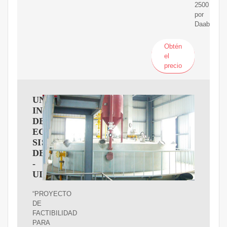
2500
por
Daabon).
Obtén
el
precio
UNIVERSIDAD
INTERNACIONAL
DEL
ECUADOR
SISTEMA
DE
-
UIDE
“PROYECTO
DE
FACTIBILIDAD
PARA