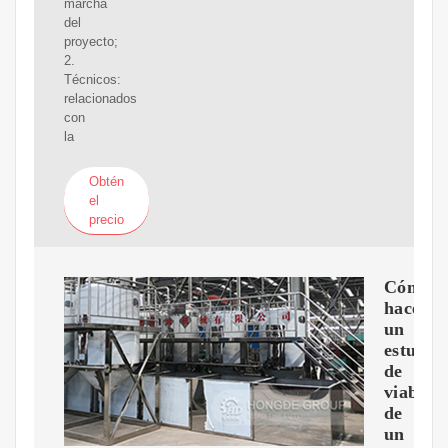
marcha
del
proyecto;
2.
Técnicos:
relacionados
con
la
Obtén
el
precio
Cómo
hacer
un
estudio
de
viabili
de
un