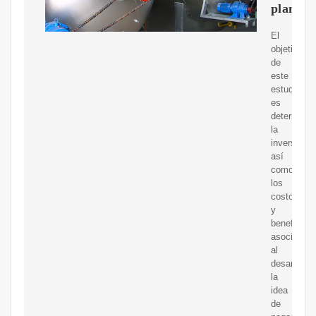
planta
El
objetivo
de
este
estudio
es
determinar
la
inversión,
así
como
los
costos
y
beneficios,
asociados
al
desarrollo
la
idea
de