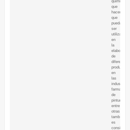
quimicas
que
hacen
que
pueda
ser
utilizado
en
la
elaboracio
de
diferentes
productos
en
las
industrias
farmaceuti
de
pintura,
entre
otras;
tambien
es
considerad