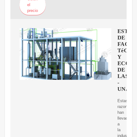
el
precio
ESTUD
DE
FACTI
TéCNI
Y
ECON
DE
LAS
-
UNAB
Estas
razones
han
llevado
a
la
industria