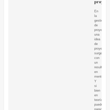
proyect
En
la
gestión
de
proyectos,
una
idea
de
proyecto
surge
con
un
resultado
en
mente.
Y
si
bien
en
teoría
puede
parecer