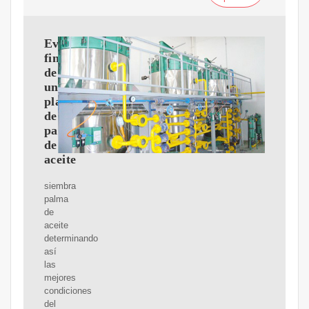
Evaluación
financiera
de
una
plantación
de
palma
de
aceite
siembra
palma
de
aceite
determinando
así
las
mejores
condiciones
del