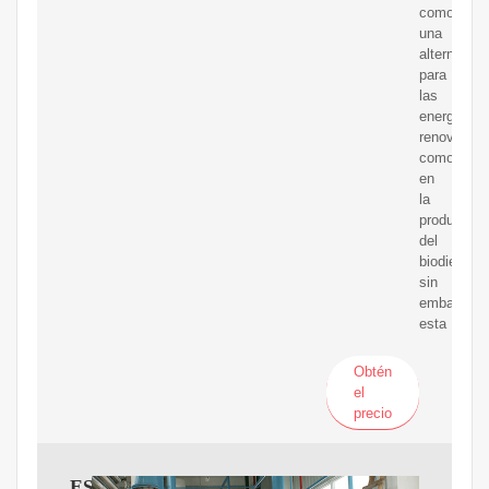
como
una
alternativa
para
las
energias
renovables
como
en
la
produccion
del
biodiesel,
sin
embargo,
esta
Obtén
el
precio
ESTUDIO