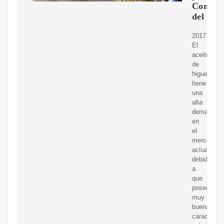
Control
del
2017.
El
aceite
de
higuerilla
tiene
una
alta
demanda
en
el
mercado
actualment
debido
a
que
posee
muy
buenas
caracterist