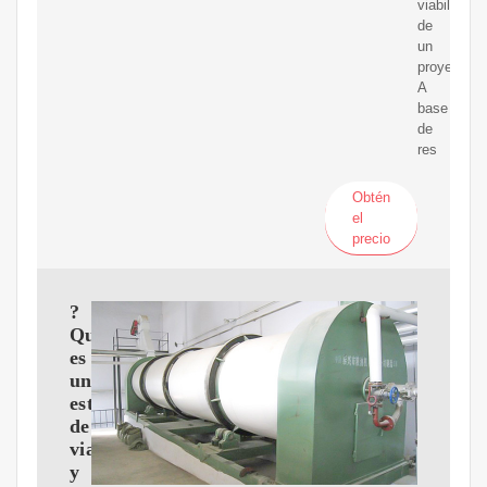
viabilidad
de
un
proyecto.
A
base
de
res
Obtén
el
precio
?
Qué
es
un
estudio
de
viabilidad
y