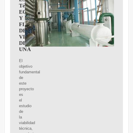
TéCNICO,
ECONóMICO
Y
FINANCIERO
DE
VIABILIDAD
DE
UNA
El
objetivo
fundamental
de
este
proyecto
es
el
estudio
de
la
viabilidad
técnica,