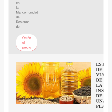
en
la
Mancomunidad
de
Residuos
de
Obtén
el
precio
ESTUD
DE
VIABI
DE
LA
INSTA
DE
UNA
PLANT