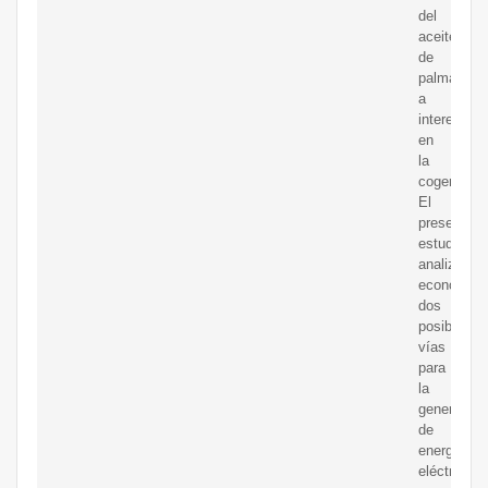
del
aceite
de
palma
a
interesarse
en
la
cogeneraci
El
presente
estudio
analizara
económica
dos
posibles
vías
para
la
generación
de
energía
eléctrica