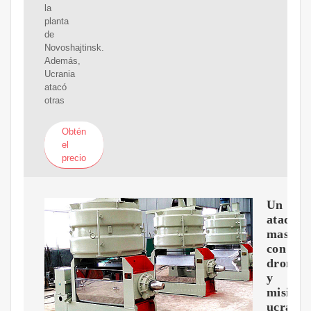
la
planta
de
Novoshajtinsk.
Además,
Ucrania
atacó
otras
Obtén
el
precio
Un
ataque
masivo
con
drones
y
misiles
ucrania