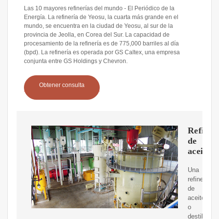
Las 10 mayores refinerías del mundo - El Periódico de la
Energía. La refinería de Yeosu, la cuarta más grande en el
mundo, se encuentra en la ciudad de Yeosu, al sur de la
provincia de Jeolla, en Corea del Sur. La capacidad de
procesamiento de la refinería es de 775,000 barriles al día
(bpd). La refinería es operada por GS Caltex, una empresa
conjunta entre GS Holdings y Chevron.
Obtener consulta
Refiner
de
aceite
Una
refinería
de
aceite
o
destilería