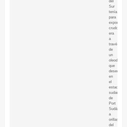
del
Sur
tenía
para
exportar
crudo
era
a
través
de
un
oleoducto
que
desemboc
en
el
estado
sudanés
de
Port
Sudán,
a
orillas
del