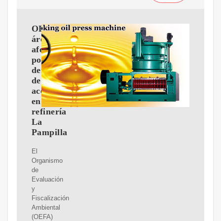
OEFA:
área
afectada
por
derrame
de
aceite
en
refinería
La
Pampilla
El
Organismo
de
Evaluación
y
Fiscalización
Ambiental
(OEFA)