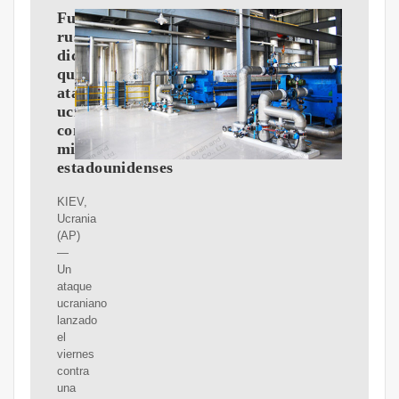
Funcionario
ruso
dice
que
ataque
ucraniano
con
misiles
estadounidenses
KIEV,
Ucrania
(AP)
—
Un
ataque
ucraniano
lanzado
el
viernes
contra
una