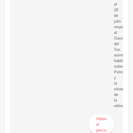
el
28
de
julio
respecto
al
Gasoducto
del
Sur,
asimismo,
habló
sobre
Petroperú
y
la
situación
de
la
refinería
Obtén
el
precio