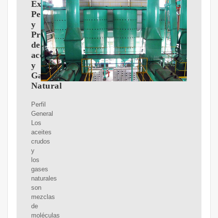
Exploración,
Perforación
y
Producción
de
aceite
y
Gas
Natural
Perfil
General
Los
aceites
crudos
y
los
gases
naturales
son
mezclas
de
moléculas