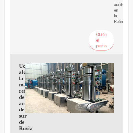
aceite
en
la
Refinería
Obtén
el
precio
Ucrania
alcanza
la
mayor
refinería
de
aceite
del
sur
de
Rusia