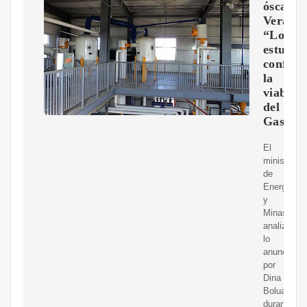
óscar
Vera:
“Los
estudio
confir
la
viabili
del
Gasodu
El
ministro
de
Energía
y
Minas
analizó
lo
anunciado
por
Dina
Boluarte
durante