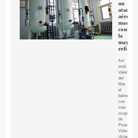
un
ataque
aéreo
masivo
contra
la
mayor
refinerí
Así
está
Valeria
del
Mar,
el
balneario
con
más
ocupación
de
Pinamar
Video
Ucrania