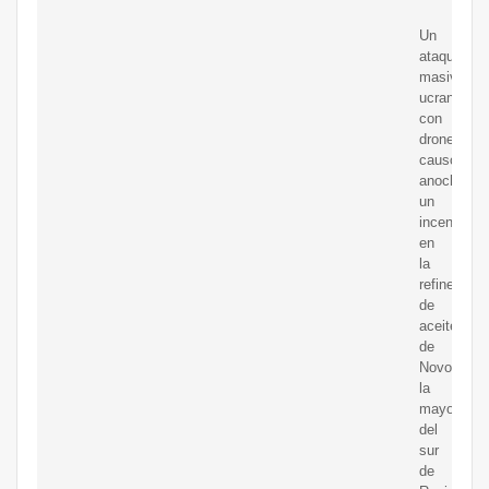
Un
ataque
masivo
ucraniano
con
drones
causó
anoche
un
incendio
en
la
refinería
de
aceite
de
Novoshajti
la
mayor
del
sur
de