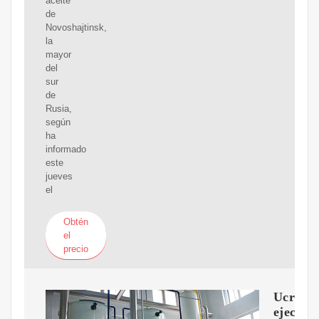
aceite
de
Novoshajtinsk,
la
mayor
del
sur
de
Rusia,
según
ha
informado
este
jueves
el
Obtén
el
precio
Ucrani
ejecutó