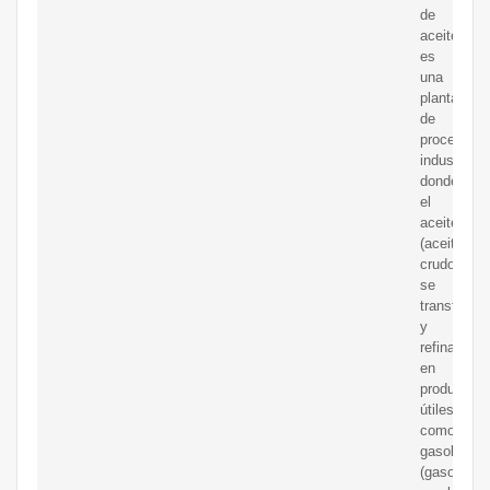
de
aceite
es
una
planta
de
proceso
industrial
donde
el
aceite
(aceite
crudo)
se
transforma
y
refina
en
productos
útiles
como
gasolina
(gasolina),