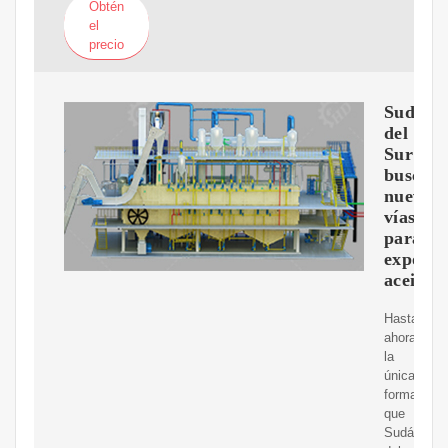
Obtén
el
precio
Sudán
del
Sur
busca
nuevas
vías
para
exporta
aceite
Hasta
ahora,
la
única
forma
que
Sudán