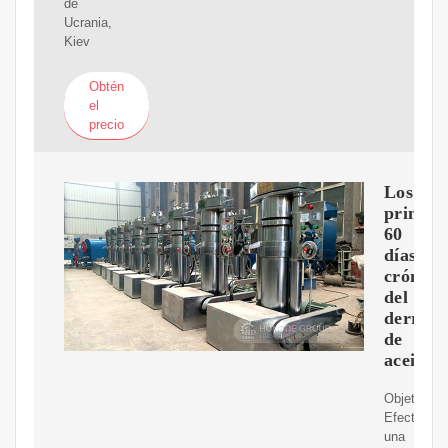
de
Ucrania,
Kiev
Obtén
el
precio
Los
primer
60
días:
crónica
del
derram
de
aceite
Objetivo.
Efectuar
una