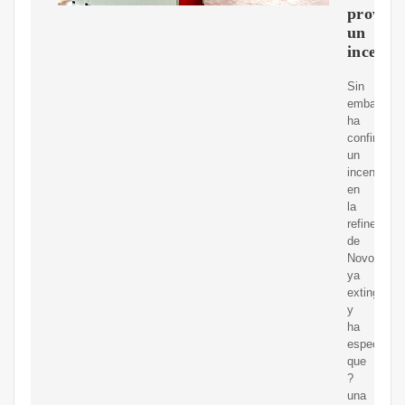
provoc
un
incendi
Sin
embargo,
ha
confirmado
un
incendio
en
la
refinería
de
Novoshajti
ya
extinguido,
y
ha
especifica
que
?
una