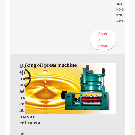
mar
Rojo,
pero
cuyo
Obtén
el
precio
Ucrania
ejecutó
un
ataque
aéreo
masivo
contra
la
mayor
refinería
Un