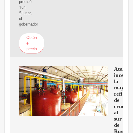
precisó
Yuri
Sliusar,
el
gobernador
Obtén
el
precio
Ataque
incendi
la
mayor
refinerí
de
crudo
al
sur
de
Rusia