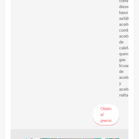
combustibl
diesel,
base
asfáltica,
aceites
combustibl
aceite
de
calefacció
queroseno,
gas
licuado
de
aceite
y
aceite.
nafta.
Obtén
el
precio