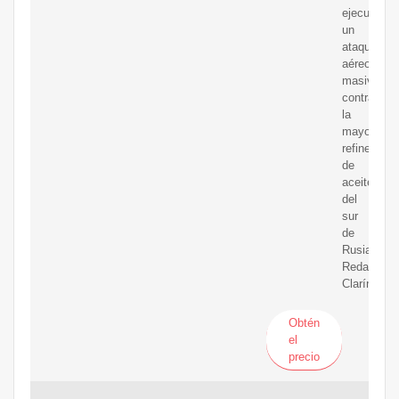
ejecutó
un
ataque
aéreo
masivo
contra
la
mayor
refinería
de
aceite
del
sur
de
Rusia
Redacción
Clarín
Obtén
el
precio