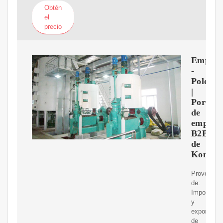
Obtén
el
precio
Empres
-
Polonia
|
Portal
de
empres
B2B
de
Kompas
Proveedor
de:
Importador
y
exportador
de