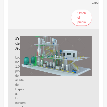
exportació
Obtén
el
precio
Proveedores
de
Aceite
Localiza
los
1.000
proveedores
de
aceite
de
Espa?
a.
En
nuestro