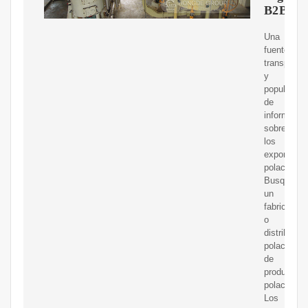
B2B
Una
fuente
transparen
y
popular
de
informació
sobre
los
exportador
polacos.
Busque
un
fabricante
o
distribuidor
polaco
de
productos
polacos.
Los