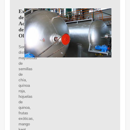
Exportadores
de
Aceite
de
Oliva
Somos
distribuidores
mayoristas
de
semillas
de
chía,
quínoa
roja,
hojuelas
de
quinoa,
frutas
exóticas,
mango
kent,