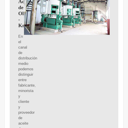
Aceite
de
Oliva
-
Knolive
En
el
canal
de
distribución
medio
podemos
distinguir
entre
fabricante,
minorista
y
cliente
y
proveedor
de
aceite