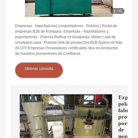
1
/
6
Empresas - Importadores y exportadores - Polonia | Portal de
empresas B2B de Kompass. Empresas - Importadores y
exportadores - Polonia Refinar mi búsqueda: Volver Lista de
resultados para : Polonia lista de prospectos B2B Quiero mi lista
26.070 Empresas Proveedores certificados Vea los productos
de nuestros proveedores de Confianza
Obtener consulta
Export
polacos
fabrica
proveed
portal
de
negocio