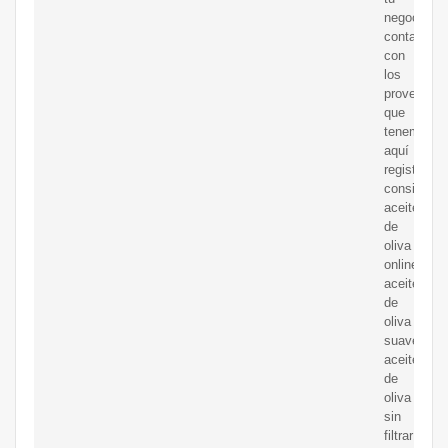
negocio
contactan
con
los
proveedor
que
tenemos
aquí
registrados
consigue
aceite
de
oliva
online,
aceite
de
oliva
suave,
aceite
de
oliva
sin
filtrar