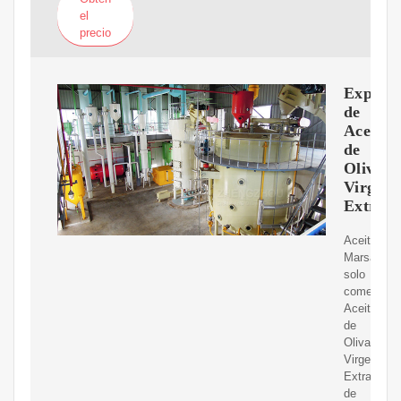
el
precio
Export
de
Aceite
de
Oliva
Virgen
Extra
Aceite
Marsala
solo
comerciali
Aceite
de
Oliva
Virgen
Extra
de