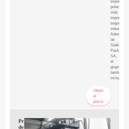
exportador
polacos
más
importante
según
industrias.
Además
de
Stella
Pack
SA,
el
grupo
también
incluye
Obtén
el
precio
Proveedores
de