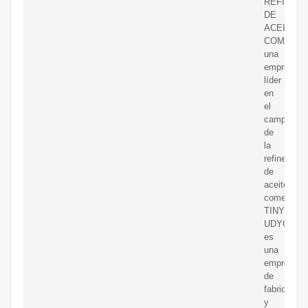
REFINERí
DE
ACEITE
COMESTI
una
empresa
líder
en
el
campo
de
la
refinería
de
aceite
comestible
TINYTEC
UDYOG
es
una
empresa
de
fabricación
y