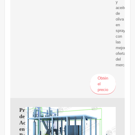
y
aceite
de
oliva
en
spray
con
las
mejores
ofertas
del
mercado.
Obtén
el
precio
Proveedores
de
Aceite
en