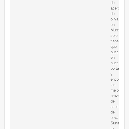
de
aceite
de
oliva
en
Murcia
solo
tienes
que
buscar
en
nuestro
portal
y
encontrar
los
mejores
proveedor
de
aceite
de
oliva.
Surte
tu