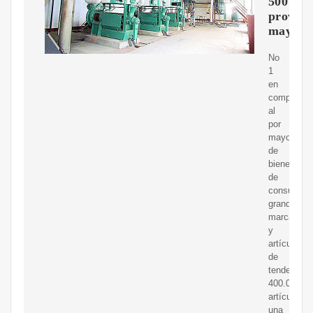
500
proveed
mayoris
No
1
en
compras
al
por
mayor
de
bienes
de
consumo,
grandes
marcas
y
artículos
de
tendencia.
400.000
artículos,
una