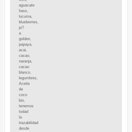
aguacate
hass,
lucuma,
blueberries,
pi?
a
golden,
papaya,
acai,
cacao,
naranja,
cacao
blanco,
legumbres,
Aceite
de
coco
bio,
tenemos
todad
la
trazabilidad
desde