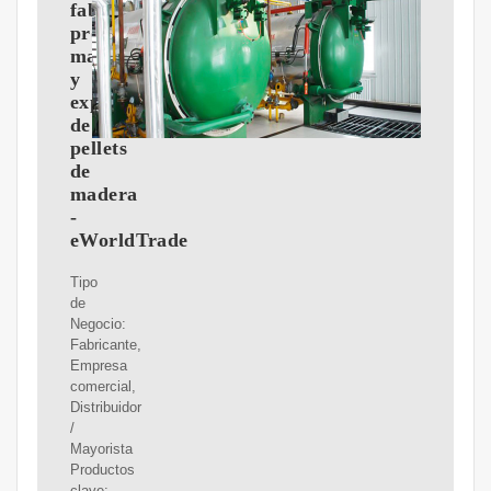
fabricantes,
proveedores,
mayoristas
y
exportadores
de
pellets
de
madera
-
eWorldTrade
Tipo
de
Negocio:
Fabricante,
Empresa
comercial,
Distribuidor
/
Mayorista
Productos
clave: