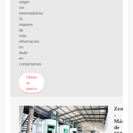
origen
sin
intermediarios
Si
requiere
de
más
información,
no
dude
en
contactarnos.
Obtén
el
precio
Zentra
-
Más
de