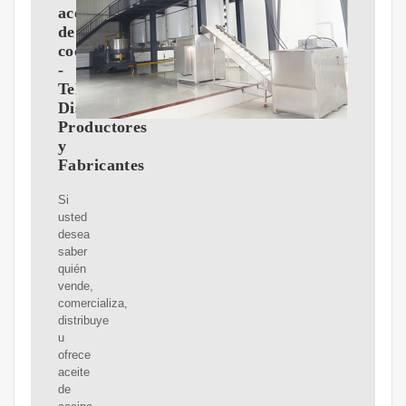
aceite
de
cocina
-
Teléfonos,
Distribuidores,
Productores
y
Fabricantes
Si
usted
desea
saber
quién
vende,
comercializa,
distribuye
u
ofrece
aceite
de