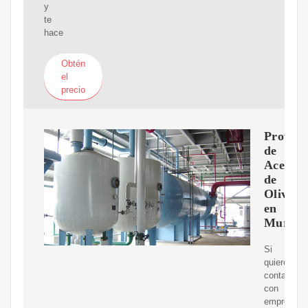
y
te
hace
Obtén
el
precio
Proveed
de
Aceite
de
Oliva
en
Murcia
Si
quieres
contactar
con
empresas