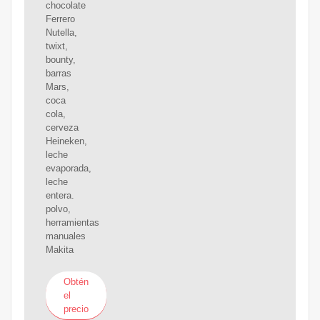
chocolate
Ferrero
Nutella,
twixt,
bounty,
barras
Mars,
coca
cola,
cerveza
Heineken,
leche
evaporada,
leche
entera.
polvo,
herramientas
manuales
Makita
Obtén
el
precio