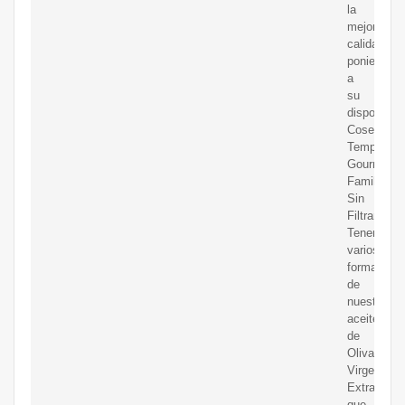
la
mejor
calidad,
poniendo
a
su
disposición
Cosecha
Temprana,
Gourmet,
Familiar,
Sin
Filtrar,
Tenemos
varios
formatos
de
nuestro
aceites
de
Oliva
Virgen
Extra
que