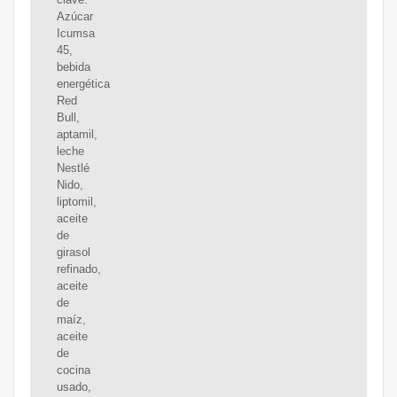
Azúcar
Icumsa
45,
bebida
energética
Red
Bull,
aptamil,
leche
Nestlé
Nido,
liptomil,
aceite
de
girasol
refinado,
aceite
de
maíz,
aceite
de
cocina
usado,