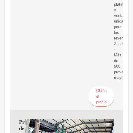
plataforma
y
ventajas
únicas
para
los
revendedor
Zentrada
-
Más
de
500
proveedor
mayoristas
Obtén
el
precio
Proveedores
de