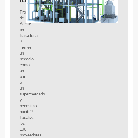
Barcelona
Proveedores
de
Aceite
en
Barcelona.
?
Tienes
un
negocio
como
un
bar
o
un
supermercado
y
necesitas
aceite?
Localiza
los
100
proveedores