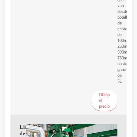
van
desde
botellas
de
cristal
de
100ml,
250ml,
500ml,
750ml
hasta
garrafas
de
5L.
Obtén
el
precio
Lista
de